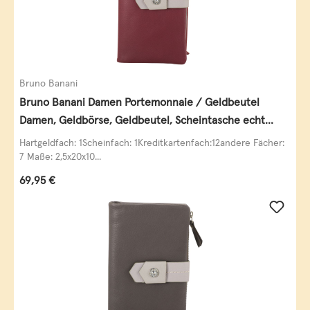
Bruno Banani
Bruno Banani Damen Portemonnaie / Geldbeutel
Damen, Geldbörse, Geldbeutel, Scheintasche echt
Leder
Hartgeldfach: 1Scheinfach: 1Kreditkartenfach:12andere Fächer:
7 Maße: 2,5x20x10...
Regulärer Preis:
69,95 €