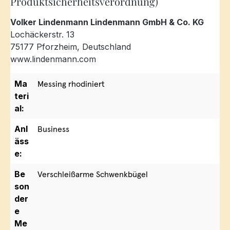
Produktsicherheitsverordnung)
Volker Lindenmann Lindenmann GmbH & Co. KG
Lochäckerstr. 13
75177 Pforzheim, Deutschland
www.lindenmann.com
Ma
Messing rhodiniert
teri
al:
Anl
Business
äss
e:
Be
Verschleißarme Schwenkbügel
son
der
e
Me