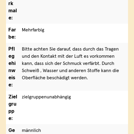
rk
mal
e:
Far
Mehrfarbig
be:
Pfl
Bitte achten Sie darauf, dass durch das Tragen
eg
und den Kontakt mit der Luft es vorkommen
ehi
kann, dass sich der Schmuck verfärbt. Durch
nw
Schweiß , Wasser und anderen Stoffe kann die
eis
Oberfläche beschädigt werden.
e:
Ziel
zielgruppenunabhängig
gru
pp
e:
Ge
männlich