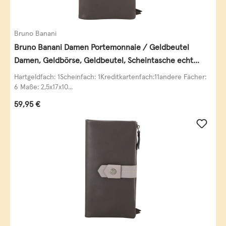
Bruno Banani
Bruno Banani Damen Portemonnaie / Geldbeutel
Damen, Geldbörse, Geldbeutel, Scheintasche echt
Leder
Hartgeldfach: 1Scheinfach: 1Kreditkartenfach:11andere Fächer:
6 Maße: 2,5x17x10...
Regulärer Preis:
59,95 €