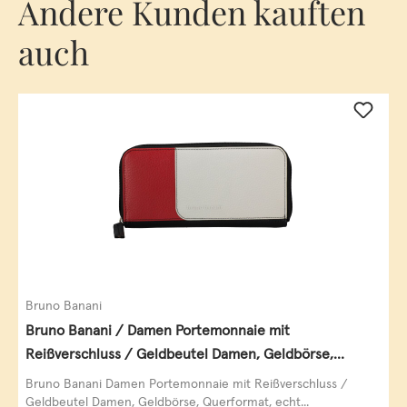
Andere Kunden kauften
auch
Bruno Banani
Bruno Banani / Damen Portemonnaie mit
Reißverschluss / Geldbeutel Damen, Geldbörse,
Querformat, echt Leder, black/white/red
Bruno Banani Damen Portemonnaie mit Reißverschluss /
Geldbeutel Damen, Geldbörse, Querformat, echt...