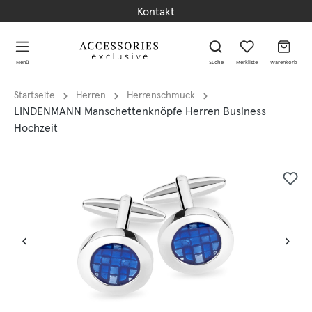
Kontakt
alt springen
alt springen
Menü
Suche
Merkliste
Warenkorb
Startseite
Herren
Herrenschmuck
LINDENMANN Manschettenknöpfe Herren Business
Hochzeit