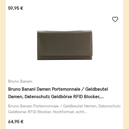
Regulärer Preis:
59,95 €
Bruno Banani
Bruno Banani Damen Portemonnaie / Geldbeutel
Damen, Datenschutz Geldbörse RFID Blocker,
Querformat, echt Leder, taupe
Bruno Banani Portemonnaie / Geldbeutel Herren, Datenschutz
Geldbörse RFID Blocker, Hochformat, echt...
Regulärer Preis:
64,95 €