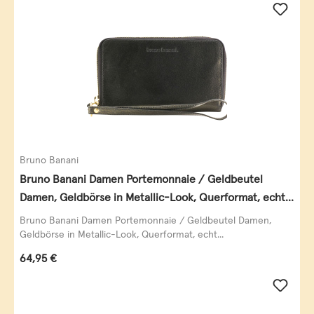
Bruno Banani
Bruno Banani Damen Portemonnaie / Geldbeutel
Damen, Geldbörse in Metallic-Look, Querformat, echt
Leder, schwarz-gold
Bruno Banani Damen Portemonnaie / Geldbeutel Damen,
Geldbörse in Metallic-Look, Querformat, echt...
Regulärer Preis:
64,95 €