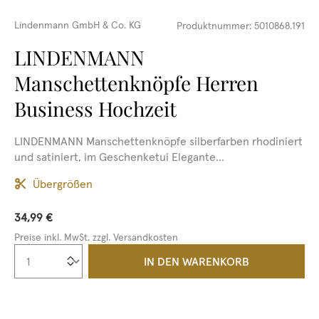
Lindenmann GmbH & Co. KG
Produktnummer:
5010868.191
LINDENMANN
Manschettenknöpfe Herren
Business Hochzeit
LINDENMANN Manschettenknöpfe silberfarben rhodiniert
und satiniert, im Geschenketui Elegante...
Übergrößen
34,99 €
Preise inkl. MwSt. zzgl. Versandkosten
Produkt Anzahl: Gib den gewünschten We
IN DEN WARENKORB