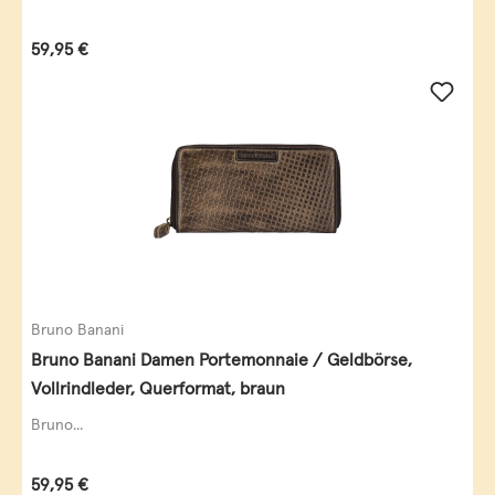
Regulärer Preis:
59,95 €
Bruno Banani
Bruno Banani Damen Portemonnaie / Geldbörse,
Vollrindleder, Querformat, braun
Bruno...
Regulärer Preis:
59,95 €