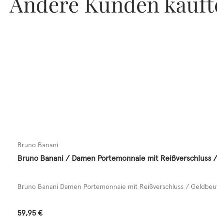
Andere Kunden kauft
Bruno Banani
Bruno Banani / Damen Portemonnaie mit Reißverschluss /
Bruno Banani Damen Portemonnaie mit Reißverschluss / Geldbeute
Regulärer Preis:
59,95 €