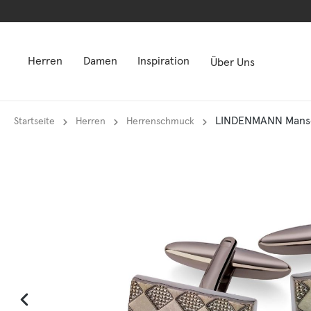
springen
springen
Zur Hauptnavigation springen
Zur Hauptnavigation springen
Herren
Damen
Inspiration
Über Uns
LINDENMANN Mansch
Startseite
Herren
Herrenschmuck