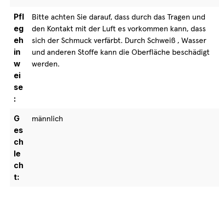
Pfl
Bitte achten Sie darauf, dass durch das Tragen und
eg
den Kontakt mit der Luft es vorkommen kann, dass
eh
sich der Schmuck verfärbt. Durch Schweiß , Wasser
in
und anderen Stoffe kann die Oberfläche beschädigt
w
werden.
ei
se
:
G
männlich
es
ch
le
ch
t: