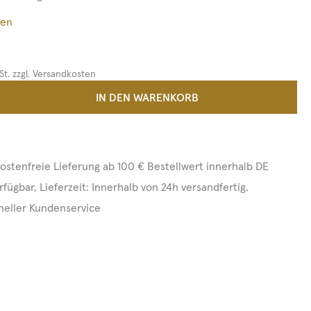
ßen
St. zzgl. Versandkosten
 Anzahl: Gib den gewünschten Wert ein 
IN DEN WARENKORB
ostenfreie Lieferung ab 100 € Bestellwert innerhalb DE
rfügbar, Lieferzeit: Innerhalb von 24h versandfertig.
neller Kundenservice