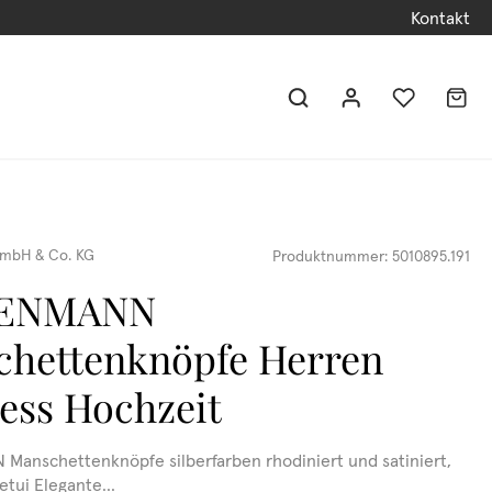
Kontakt
mbH & Co. KG
Produktnummer:
5010895.191
DENMANN
hettenknöpfe Herren
ess Hochzeit
anschettenknöpfe silberfarben rhodiniert und satiniert,
tui Elegante...