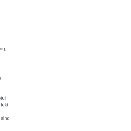
ng,
n
tui
fekt
 sind