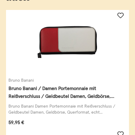
Bruno Banani
Bruno Banani / Damen Portemonnaie mit
Reißverschluss / Geldbeutel Damen, Geldbörse,
Querformat, echt Leder, black/white/red
Bruno Banani Damen Portemonnaie mit Reißverschluss /
Geldbeutel Damen, Geldbörse, Querformat, echt...
Regulärer Preis:
59,95 €