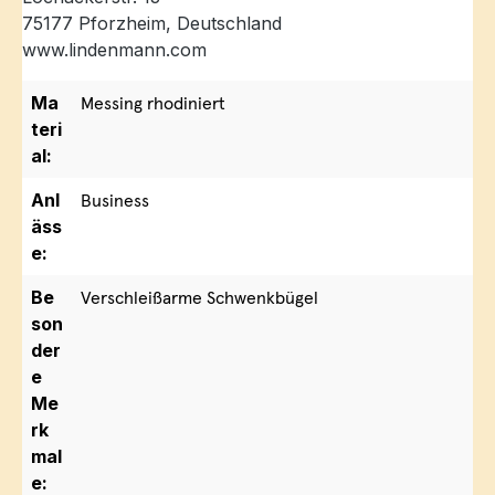
75177 Pforzheim, Deutschland
www.lindenmann.com
Ma
Messing rhodiniert
teri
al:
Anl
Business
äss
e:
Be
Verschleißarme Schwenkbügel
son
der
e
Me
rk
mal
e: