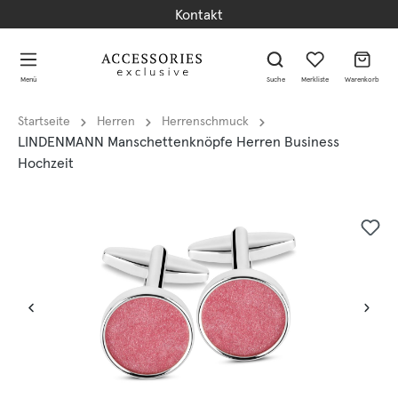
Kontakt
alt springen
alt springen
Menü
Suche
Merkliste
Warenkorb
Startseite
Herren
Herrenschmuck
LINDENMANN Manschettenknöpfe Herren Business
Hochzeit