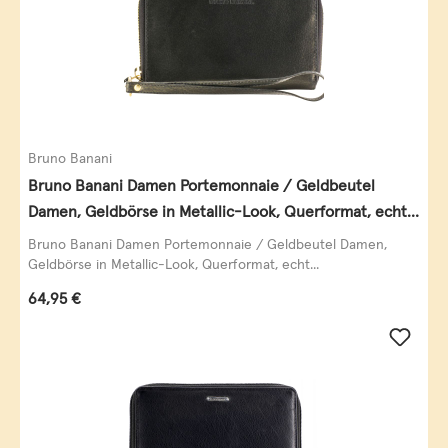
Bruno Banani
Bruno Banani Damen Portemonnaie / Geldbeutel
Damen, Geldbörse in Metallic-Look, Querformat, echt
Leder, schwarz-gold
Bruno Banani Damen Portemonnaie / Geldbeutel Damen,
Geldbörse in Metallic-Look, Querformat, echt...
Regulärer Preis:
64,95 €