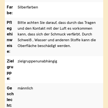
Far
Silberfarben
be:
Pfl
Bitte achten Sie darauf, dass durch das Tragen
eg
und den Kontakt mit der Luft es vorkommen
ehi
kann, dass sich der Schmuck verfärbt. Durch
nw
Schweiß , Wasser und anderen Stoffe kann die
eis
Oberfläche beschädigt werden.
e:
Ziel
zielgruppenunabhängig
gru
pp
e:
Ge
männlich
sch
lec
ht: