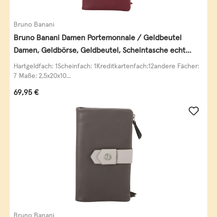
Bruno Banani
Bruno Banani Damen Portemonnaie / Geldbeutel
Damen, Geldbörse, Geldbeutel, Scheintasche echt
Leder
Hartgeldfach: 1Scheinfach: 1Kreditkartenfach:12andere Fächer:
7 Maße: 2,5x20x10...
Regulärer Preis:
69,95 €
Bruno Banani