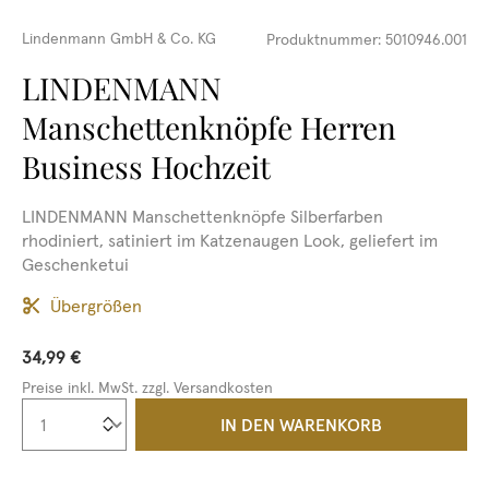
Lindenmann GmbH & Co. KG
Produktnummer:
5010946.001
LINDENMANN
Manschettenknöpfe Herren
Business Hochzeit
LINDENMANN Manschettenknöpfe Silberfarben
rhodiniert, satiniert im Katzenaugen Look, geliefert im
Geschenketui
Übergrößen
34,99 €
Preise inkl. MwSt. zzgl. Versandkosten
Produkt Anzahl: Gib den gewünschten We
IN DEN WARENKORB