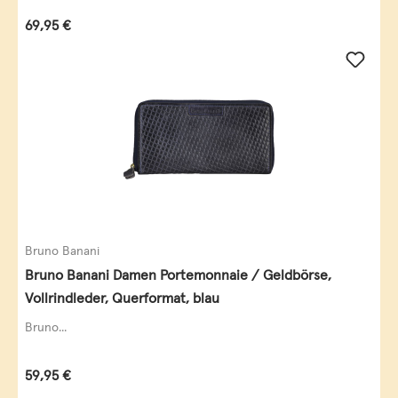
Regulärer Preis:
69,95 €
Bruno Banani
Bruno Banani Damen Portemonnaie / Geldbörse,
Vollrindleder, Querformat, blau
Bruno...
Regulärer Preis:
59,95 €