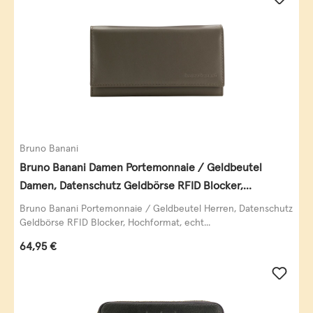
Bruno Banani
Bruno Banani Damen Portemonnaie / Geldbeutel
Damen, Datenschutz Geldbörse RFID Blocker,
Querformat, echt Leder, taupe
Bruno Banani Portemonnaie / Geldbeutel Herren, Datenschutz
Geldbörse RFID Blocker, Hochformat, echt...
Regulärer Preis:
64,95 €