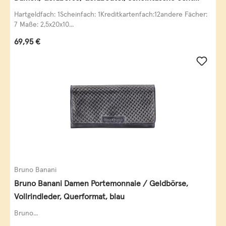
Leder
Hartgeldfach: 1Scheinfach: 1Kreditkartenfach:12andere Fächer:
7 Maße: 2,5x20x10...
Regulärer Preis:
69,95 €
Bruno Banani
Bruno Banani Damen Portemonnaie / Geldbörse,
Vollrindleder, Querformat, blau
Bruno...