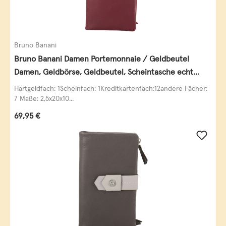
Bruno Banani
Bruno Banani Damen Portemonnaie / Geldbeutel
Damen, Geldbörse, Geldbeutel, Scheintasche echt
Leder
Hartgeldfach: 1Scheinfach: 1Kreditkartenfach:12andere Fächer:
7 Maße: 2,5x20x10...
Regulärer Preis:
69,95 €