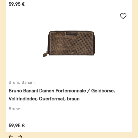
Regulärer Preis:
59,95 €
Bruno Banani
Bruno Banani Damen Portemonnaie / Geldbörse,
Vollrindleder, Querformat, braun
Bruno...
Regulärer Preis:
59,95 €