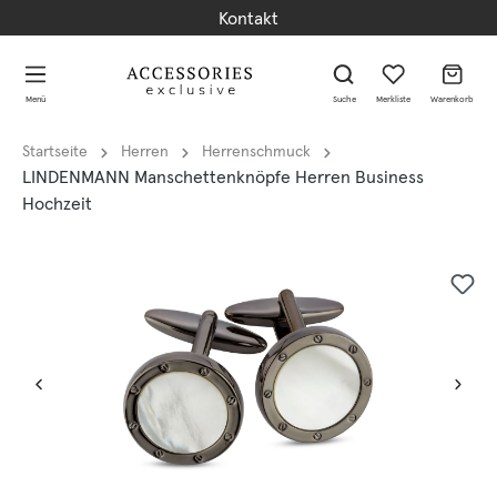
Kontakt
alt springen
alt springen
Menü
Suche
Merkliste
Warenkorb
Startseite
Herren
Herrenschmuck
LINDENMANN Manschettenknöpfe Herren Business
Hochzeit