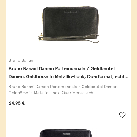
Bruno Banani
Bruno Banani Damen Portemonnaie / Geldbeutel
Damen, Geldbörse in Metallic-Look, Querformat, echt
Leder, schwarz-gold
Bruno Banani Damen Portemonnaie / Geldbeutel Damen,
Geldbörse in Metallic-Look, Querformat, echt...
Regulärer Preis:
64,95 €