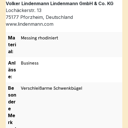
Volker Lindenmann Lindenmann GmbH & Co. KG
Lochäckerstr. 13
75177 Pforzheim, Deutschland
www.lindenmann.com
Ma
Messing rhodiniert
teri
al:
Anl
Business
äss
e:
Be
Verschleißarme Schwenkbügel
son
der
e
Me
rk