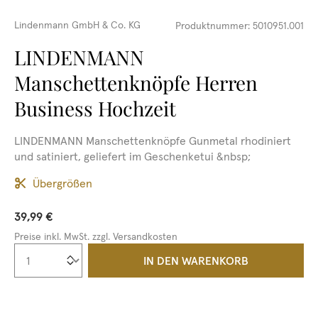
Lindenmann GmbH & Co. KG
Produktnummer:
5010951.001
LINDENMANN
Manschettenknöpfe Herren
Business Hochzeit
LINDENMANN Manschettenknöpfe Gunmetal rhodiniert
und satiniert, geliefert im Geschenketui &nbsp;
Übergrößen
39,99 €
Preise inkl. MwSt. zzgl. Versandkosten
Produkt Anzahl: Gib den gewünschten We
IN DEN WARENKORB