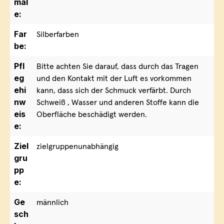
mal
e:
Far
Silberfarben
be:
Pfl
Bitte achten Sie darauf, dass durch das Tragen
eg
und den Kontakt mit der Luft es vorkommen
ehi
kann, dass sich der Schmuck verfärbt. Durch
nw
Schweiß , Wasser und anderen Stoffe kann die
eis
Oberfläche beschädigt werden.
e:
Ziel
zielgruppenunabhängig
gru
pp
e:
Ge
männlich
sch