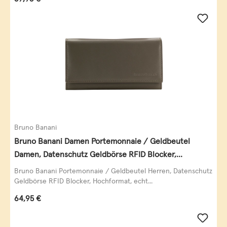
Bruno Banani
Bruno Banani Damen Portemonnaie / Geldbeutel
Damen, Datenschutz Geldbörse RFID Blocker,
Querformat, echt Leder, taupe
Bruno Banani Portemonnaie / Geldbeutel Herren, Datenschutz
Geldbörse RFID Blocker, Hochformat, echt...
Regulärer Preis:
64,95 €