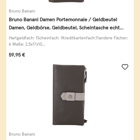
Bruno Banani
Bruno Banani Damen Portemonnaie / Geldbeutel
Damen, Geldbörse, Geldbeutel, Scheintasche echt
Leder
Hartgeldfach: 1Scheinfach: 1Kreditkartenfach:11andere Fächer:
6 Maße: 2,5x17x10...
Regulärer Preis:
59,95 €
Bruno Banani