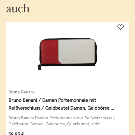
auch
Bruno Banani
Bruno Banani / Damen Portemonnaie mit
Reißverschluss / Geldbeutel Damen, Geldbörse,
Querformat, echt Leder, black/white/red
Bruno Banani Damen Portemonnaie mit Reißverschluss /
Geldbeutel Damen, Geldbörse, Querformat, echt...
Regulärer Preis:
59,95 €