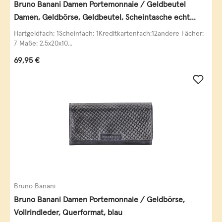
Bruno Banani Damen Portemonnaie / Geldbeutel
Damen, Geldbörse, Geldbeutel, Scheintasche echt
Leder
Hartgeldfach: 1Scheinfach: 1Kreditkartenfach:12andere Fächer:
7 Maße: 2,5x20x10...
Regulärer Preis:
69,95 €
Bruno Banani
Bruno Banani Damen Portemonnaie / Geldbörse,
Vollrindleder, Querformat, blau