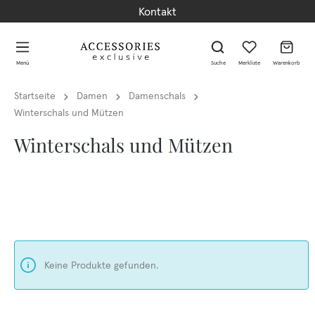
Kontakt
alt springen
alt springen
Menü
Suche
Merkliste
Warenkorb
Startseite
Damen
Damenschals
Winterschals und Mützen
Winterschals und Mützen
Keine Produkte gefunden.