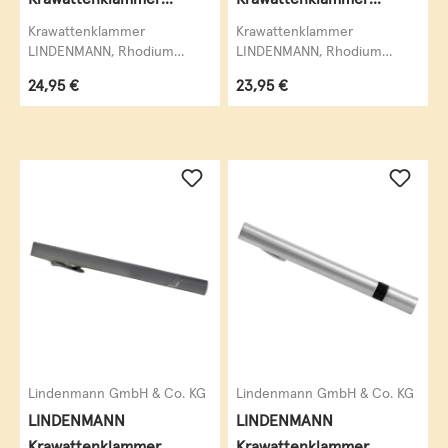
Krawattennadel
Krawattennadel
Krawattenklammer
Krawattenklammer
Katzenauge
LINDENMANN, Rhodium
LINDENMANN, Rhodium
veredelt (silberfarben), Onyx
veredelt (silberfarben),
Regulärer Preis:
Regulärer Preis:
24,95 €
23,95 €
/ Perlmutt,
Katzenauge,
krawattenschonende...
krawattenschonende
hochwertige...
Lindenmann GmbH & Co. KG
Lindenmann GmbH & Co. KG
LINDENMANN
LINDENMANN
Krawattenklammer
Krawattenklammer