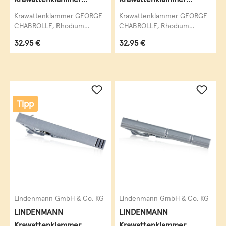
Krawattennadel
Krawattennadel
Krawattenklammer GEORGE
Krawattenklammer GEORGE
CHABROLLE, Rhodium
CHABROLLE, Rhodium
veredelt (silberfarben), Onyx,
veredelt (silberfarben), Onyx,
Regulärer Preis:
Regulärer Preis:
32,95 €
32,95 €
hochwertige,
hochwertige,
krawattenschonende...
krawattenschonende...
Tipp
Lindenmann GmbH & Co. KG
Lindenmann GmbH & Co. KG
LINDENMANN
LINDENMANN
Krawattenklammer
Krawattenklammer