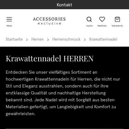
Kontakt
alt springen
alt springen
Menü
Suche
Merkliste
Warenkorb
Startseite
Herren
Herrenschmuck
Krawattennadel
Krawattennadel HERREN
Entdecken Sie unser vielfältiges Sortiment an
hochwertigen Krawattennadeln für Herren, die nicht nur
Stil und Eleganz ausstrahlen, sondern auch für ihre
erstklassige Qualität und nachhaltige Herstellung
bekannt sind. Jede Nadel wird mit Sorgfalt aus besten
Materialien gefertigt, um Langlebigkeit und Komfort zu
gewährleisten.