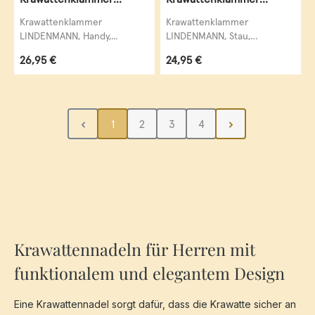
Krawattennadel Handy
Krawattennadel Stau
Krawattenklammer
Krawattenklammer
LINDENMANN, Handy,...
LINDENMANN, Stau,
krawattenschonende...
Regulärer Preis:
Regulärer Preis:
26,95 €
24,95 €
Seite
Seite
Seite
Seite
1
2
3
4
Krawattennadeln für Herren mit
funktionalem und elegantem Design
Eine Krawattennadel sorgt dafür, dass die Krawatte sicher an