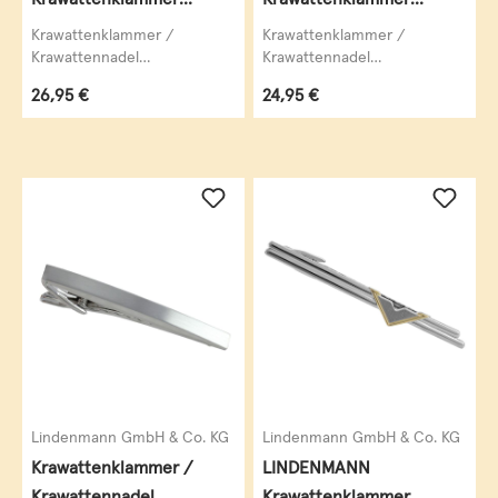
Krawattennadel
Krawattennadel
Krawattenklammer /
Krawattenklammer /
Krawattennadel
Krawattennadel
LINDENMANN,
LINDENMANN,
Regulärer Preis:
Regulärer Preis:
26,95 €
24,95 €
krawattenschonende
krawattenschonende
hochwertige Alligator-
hochwertige Alligator-
Mechanik,...
Mechanik,...
Lindenmann GmbH & Co. KG
Lindenmann GmbH & Co. KG
Krawattenklammer /
LINDENMANN
Krawattennadel
Krawattenklammer