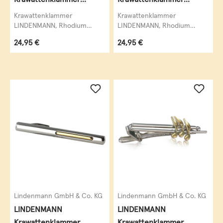
Krawattennadel
Krawattennadel
Krawattenklammer
Krawattenklammer
LINDENMANN, Rhodium
LINDENMANN, Rhodium
veredelt (silberfarben), mit
veredelt (silberfarben),
Regulärer Preis:
Regulärer Preis:
24,95 €
24,95 €
Lackverzierung,&nbsp;
krawattenschonende
krawattenschonende...
hochwertige Alligator-
Mechanik....
Lindenmann GmbH & Co. KG
Lindenmann GmbH & Co. KG
LINDENMANN
LINDENMANN
Krawattenklammer
Krawattenklammer