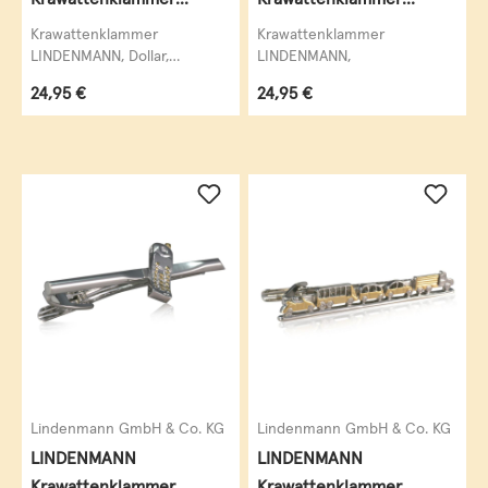
Krawattennadel Dollar
Krawattennadel
Krawattenklammer
Krawattenklammer
Silberdistel
LINDENMANN, Dollar,
LINDENMANN,
krawattenschonende
Regulärer Preis:
Regulärer Preis:
24,95 €
24,95 €
hochwertige Alligator-
Mechanik, Rhodium
veredelt...
Lindenmann GmbH & Co. KG
Lindenmann GmbH & Co. KG
LINDENMANN
LINDENMANN
Krawattenklammer
Krawattenklammer