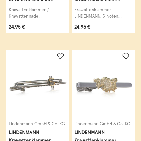
Krawattennadel
Krawattennadel 3 Noten
Krawattenklammer /
Krawattenklammer
Krawattennadel
LINDENMANN, 3 Noten,
LINDENMANN, Rhodium
krawattenschonende
Regulärer Preis:
Regulärer Preis:
24,95 €
24,95 €
veredelt (bicolor),
hochwertige Alligator-
silberfarben / goldfarben,...
Mechanik, Rhodium...
Lindenmann GmbH & Co. KG
Lindenmann GmbH & Co. KG
LINDENMANN
LINDENMANN
Krawattenklammer
Krawattenklammer