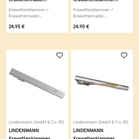
LINDENMANN,
Krawattennadel bicolor
Krawattenklammer /
Krawattenklammer /
silberfarben, im Etui
Krawattennadel
Krawattennadel
LINDENMANN,
LINDENMANN, Rhodium
73053
Regulärer Preis:
Regulärer Preis:
24,95 €
24,95 €
krawattenschonende
veredelt (bicolor),
hochwertige Alligator-
silberfarben / goldfarben,...
Mechanik,...
Lindenmann GmbH & Co. KG
Lindenmann GmbH & Co. KG
LINDENMANN
LINDENMANN
Krawattenklammer
Krawattenklammer