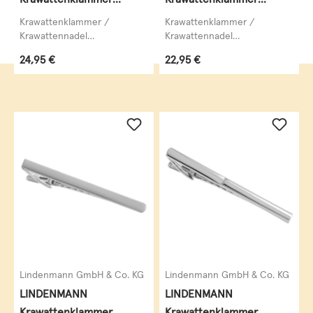
Krawattennadel
Krawattennadel
Krawattenklammer /
Krawattenklammer /
Krawattennadel
Krawattennadel
LINDENMANN,
LINDENMANN,
Regulärer Preis:
Regulärer Preis:
24,95 €
22,95 €
krawattenschonende
krawattenschonende
hochwertige Alligator-
hochwertige Alligator-
Mechanik,...
Mechanik,...
Lindenmann GmbH & Co. KG
Lindenmann GmbH & Co. KG
LINDENMANN
LINDENMANN
Krawattenklammer
Krawattenklammer