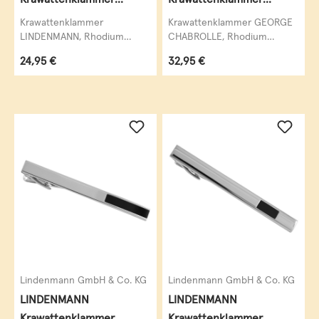
Krawattennadel
Krawattennadel
Krawattenklammer
Krawattenklammer GEORGE
LINDENMANN, Rhodium
CHABROLLE, Rhodium
veredelt (silberfarben),
veredelt (silberfarben), Onyx,
Regulärer Preis:
Regulärer Preis:
24,95 €
32,95 €
krawattenschonende
hochwertige,
hochwertige Alligator-
krawattenschonende...
Mechanik....
Lindenmann GmbH & Co. KG
Lindenmann GmbH & Co. KG
LINDENMANN
LINDENMANN
Krawattenklammer
Krawattenklammer