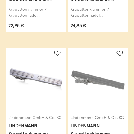
Krawattennadel
Krawattennadel
Krawattenklammer /
Krawattenklammer /
silberfarben
Krawattennadel
Krawattennadel
LINDENMANN,
LINDENMANN,
Regulärer Preis:
Regulärer Preis:
22,95 €
24,95 €
krawattenschonende
krawattenschonende
hochwertige Alligator-
hochwertige Alligator-
Mechanik,...
Mechanik,...
Lindenmann GmbH & Co. KG
Lindenmann GmbH & Co. KG
LINDENMANN
LINDENMANN
Krawattenklammer
Krawattenklammer