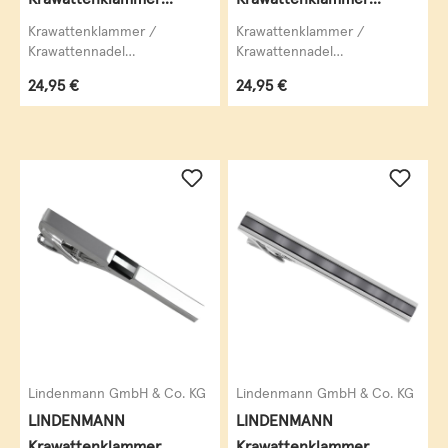
Krawattennadel
Krawattennadel bicolor
Krawattenklammer /
Krawattenklammer /
Krawattennadel
Krawattennadel
LINDENMANN, mit Kristall,
LINDENMANN, Rhodium
Regulärer Preis:
Regulärer Preis:
24,95 €
24,95 €
krawattenschonende
veredelt (bicolor),
hochwertige Alligator-
silberfarben / goldfarben,...
Mechanik,...
Lindenmann GmbH & Co. KG
Lindenmann GmbH & Co. KG
LINDENMANN
LINDENMANN
Krawattenklammer
Krawattenklammer