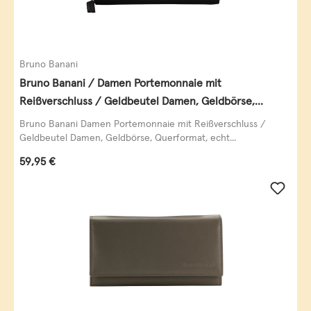
Bruno Banani
Bruno Banani / Damen Portemonnaie mit
Reißverschluss / Geldbeutel Damen, Geldbörse,
Querformat, echt Leder, black/white/red
Bruno Banani Damen Portemonnaie mit Reißverschluss /
Geldbeutel Damen, Geldbörse, Querformat, echt...
Regulärer Preis:
59,95 €