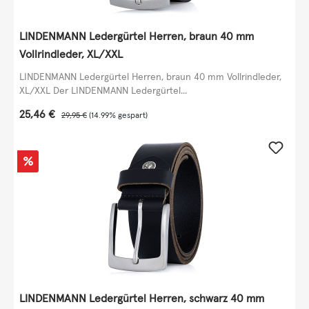
LINDENMANN Ledergürtel Herren, braun 40 mm
Vollrindleder, XL/XXL
LINDENMANN Ledergürtel Herren, braun 40 mm Vollrindleder,
XL/XXL Der LINDENMANN Ledergürtel...
Verkaufspreis:
25,46 €
Regulärer Preis:
29,95 €
(14.99% gespart)
Rabatt
%
LINDENMANN Ledergürtel Herren, schwarz 40 mm