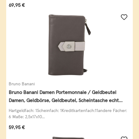
Regulärer Preis:
69,95 €
Bruno Banani
Bruno Banani Damen Portemonnaie / Geldbeutel
Damen, Geldbörse, Geldbeutel, Scheintasche echt
Leder
Hartgeldfach: 1Scheinfach: 1Kreditkartenfach:11andere Fächer:
6 Maße: 2,5x17x10...
Regulärer Preis:
59,95 €