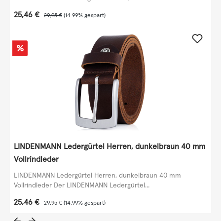
Verkaufspreis:
25,46 €
Regulärer Preis:
29,95 €
(14.99% gespart)
Rabatt
%
LINDENMANN Ledergürtel Herren, dunkelbraun 40 mm
Vollrindleder
LINDENMANN Ledergürtel Herren, dunkelbraun 40 mm
Vollrindleder Der LINDENMANN Ledergürtel...
Verkaufspreis:
25,46 €
Regulärer Preis:
29,95 €
(14.99% gespart)