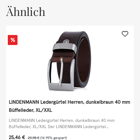
Ähnlich
Rabatt
%
LINDENMANN Ledergürtel Herren, dunkelbraun 40 mm
Büffelleder, XL/XXL
LINDENMANN Ledergürtel Herren, dunkelbraun 40 mm
Büffelleder, XL/XXL Der LINDENMANN Ledergürtel...
Verkaufspreis:
25,46 €
Regulärer Preis:
29,95 €
(14.99% gespart)