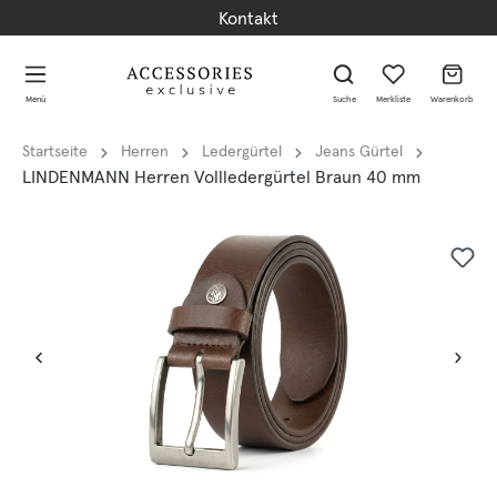
Kontakt
alt springen
alt springen
Menü
Suche
Merkliste
Warenkorb
Startseite
Herren
Ledergürtel
Jeans Gürtel
LINDENMANN Herren Vollledergürtel Braun 40 mm