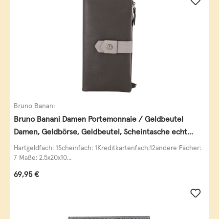
Bruno Banani
Bruno Banani Damen Portemonnaie / Geldbeutel
Damen, Geldbörse, Geldbeutel, Scheintasche echt
Leder
Hartgeldfach: 1Scheinfach: 1Kreditkartenfach:12andere Fächer:
7 Maße: 2,5x20x10...
Regulärer Preis:
69,95 €