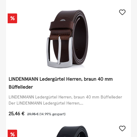
Rabatt
%
LINDENMANN Ledergürtel Herren, braun 40 mm
Büffelleder
LINDENMANN Ledergürtel Herren, braun 40 mm Büffelleder
Der LINDENMANN Ledergürtel Herren,...
Verkaufspreis:
25,46 €
Regulärer Preis:
29,95 €
(14.99% gespart)
Rabatt
%