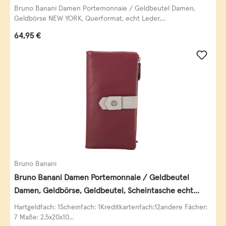
schwarz
Bruno Banani Damen Portemonnaie / Geldbeutel Damen,
Geldbörse NEW YORK, Querformat, echt Leder,...
Regulärer Preis:
64,95 €
Bruno Banani
Bruno Banani Damen Portemonnaie / Geldbeutel
Damen, Geldbörse, Geldbeutel, Scheintasche echt
Leder
Hartgeldfach: 1Scheinfach: 1Kreditkartenfach:12andere Fächer:
7 Maße: 2,5x20x10...