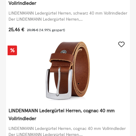
Vollrindleder
LINDENMANN Ledergürtel Herren, schwarz 40 mm Vollrindleder
Der LINDENMANN Ledergürtel Herren,...
Verkaufspreis:
25,46 €
Regulärer Preis:
29,95 €
(14.99% gespart)
Rabatt
%
LINDENMANN Ledergürtel Herren, cognac 40 mm
Vollrindleder
LINDENMANN Ledergürtel Herren, cognac 40 mm Vollrindleder
Der LINDENMANN Ledergürtel Herren,...