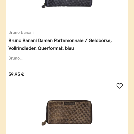
Bruno Banani
Bruno Banani Damen Portemonnaie / Geldbörse,
Vollrindleder, Querformat, blau
Bruno...
Regulärer Preis:
59,95 €