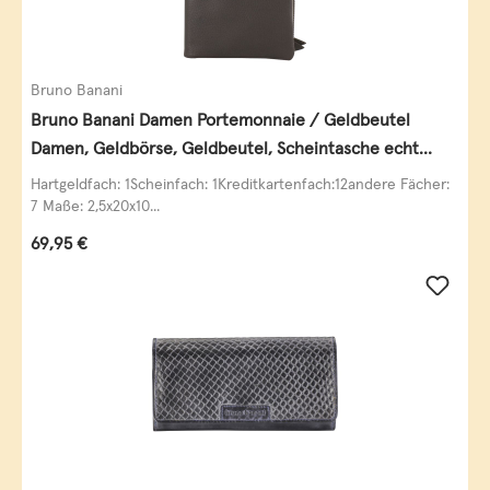
Bruno Banani
Bruno Banani Damen Portemonnaie / Geldbeutel
Damen, Geldbörse, Geldbeutel, Scheintasche echt
Leder
Hartgeldfach: 1Scheinfach: 1Kreditkartenfach:12andere Fächer:
7 Maße: 2,5x20x10...
Regulärer Preis:
69,95 €