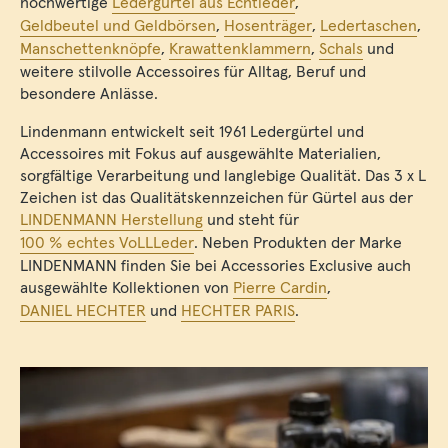
hochwertige
Ledergürtel aus Echtleder
,
Geldbeutel und Geldbörsen
,
Hosenträger
,
Ledertaschen
,
Manschettenknöpfe
,
Krawattenklammern
,
Schals
und
weitere stilvolle Accessoires für Alltag, Beruf und
besondere Anlässe.
Lindenmann entwickelt seit 1961 Ledergürtel und
Accessoires mit Fokus auf ausgewählte Materialien,
sorgfältige Verarbeitung und langlebige Qualität. Das 3 x L
Zeichen ist das Qualitätskennzeichen für Gürtel aus der
LINDENMANN Herstellung
und steht für
100 % echtes VoLLLeder
. Neben Produkten der Marke
LINDENMANN finden Sie bei Accessories Exclusive auch
ausgewählte Kollektionen von
Pierre Cardin
,
DANIEL HECHTER
und
HECHTER PARIS
.