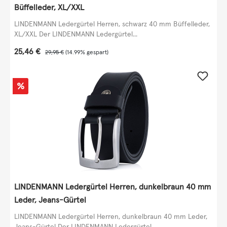
Büffelleder, XL/XXL
LINDENMANN Ledergürtel Herren, schwarz 40 mm Büffelleder,
XL/XXL Der LINDENMANN Ledergürtel...
Verkaufspreis:
25,46 €
Regulärer Preis:
29,95 €
(14.99% gespart)
Rabatt
%
LINDENMANN Ledergürtel Herren, dunkelbraun 40 mm
Leder, Jeans-Gürtel
LINDENMANN Ledergürtel Herren, dunkelbraun 40 mm Leder,
Jeans-Gürtel Der LINDENMANN Ledergürtel...