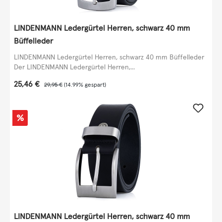
LINDENMANN Ledergürtel Herren, schwarz 40 mm
Büffelleder
LINDENMANN Ledergürtel Herren, schwarz 40 mm Büffelleder
Der LINDENMANN Ledergürtel Herren,...
Verkaufspreis:
25,46 €
Regulärer Preis:
29,95 €
(14.99% gespart)
Rabatt
%
LINDENMANN Ledergürtel Herren, schwarz 40 mm