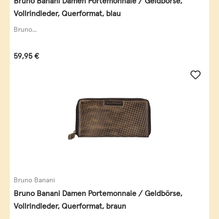
Bruno Banani Damen Portemonnaie / Geldbörse,
Vollrindleder, Querformat, blau
Bruno...
Regulärer Preis:
59,95 €
Bruno Banani
Bruno Banani Damen Portemonnaie / Geldbörse,
Vollrindleder, Querformat, braun