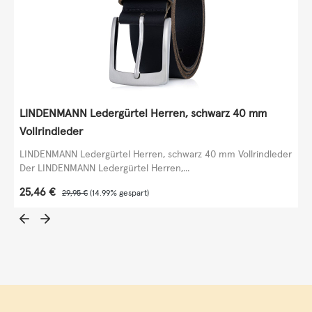
LINDENMANN Ledergürtel Herren, schwarz 40 mm
Vollrindleder
LINDENMANN Ledergürtel Herren, schwarz 40 mm Vollrindleder
Der LINDENMANN Ledergürtel Herren,...
Verkaufspreis:
25,46 €
Regulärer Preis:
29,95 €
(14.99% gespart)