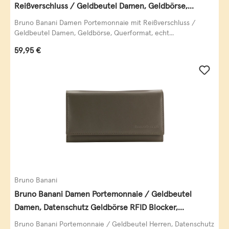
Reißverschluss / Geldbeutel Damen, Geldbörse,
Querformat, echt Leder, black/white/red
Bruno Banani Damen Portemonnaie mit Reißverschluss /
Geldbeutel Damen, Geldbörse, Querformat, echt...
Regulärer Preis:
59,95 €
Bruno Banani
Bruno Banani Damen Portemonnaie / Geldbeutel
Damen, Datenschutz Geldbörse RFID Blocker,
Querformat, echt Leder, taupe
Bruno Banani Portemonnaie / Geldbeutel Herren, Datenschutz