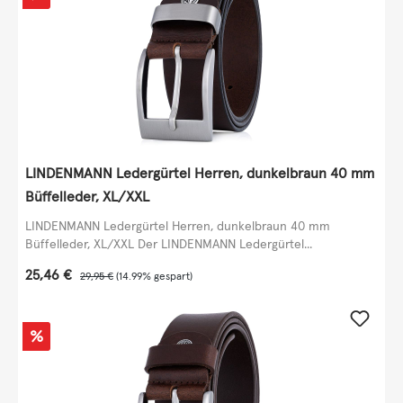
LINDENMANN Ledergürtel Herren, dunkelbraun 40 mm
Büffelleder, XL/XXL
LINDENMANN Ledergürtel Herren, dunkelbraun 40 mm
Büffelleder, XL/XXL Der LINDENMANN Ledergürtel...
Verkaufspreis:
25,46 €
Regulärer Preis:
29,95 €
(14.99% gespart)
Rabatt
%