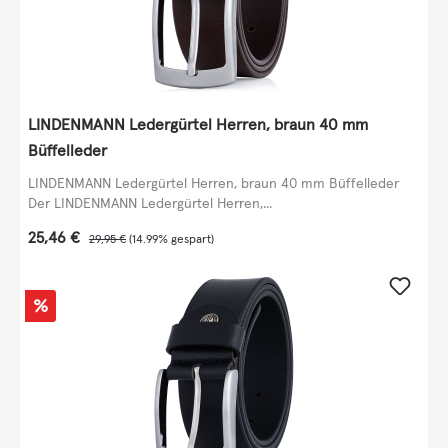
LINDENMANN Ledergürtel Herren, braun 40 mm
Büffelleder
LINDENMANN Ledergürtel Herren, braun 40 mm Büffelleder
Der LINDENMANN Ledergürtel Herren,...
Verkaufspreis:
25,46 €
Regulärer Preis:
29,95 €
(14.99% gespart)
Rabatt
%