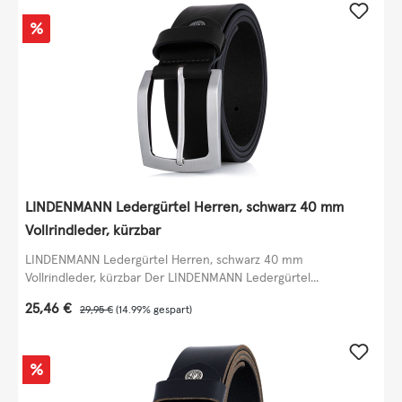
Rabatt
%
LINDENMANN Ledergürtel Herren, schwarz 40 mm
Vollrindleder, kürzbar
LINDENMANN Ledergürtel Herren, schwarz 40 mm
Vollrindleder, kürzbar Der LINDENMANN Ledergürtel...
Verkaufspreis:
25,46 €
Regulärer Preis:
29,95 €
(14.99% gespart)
Rabatt
%