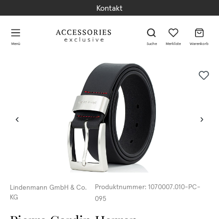
Kontakt
alt springen
alt springen
Menü
Suche
Merkliste
Warenkorb
Produktnummer:
1070007.010-PC-
Lindenmann GmbH & Co.
KG
095