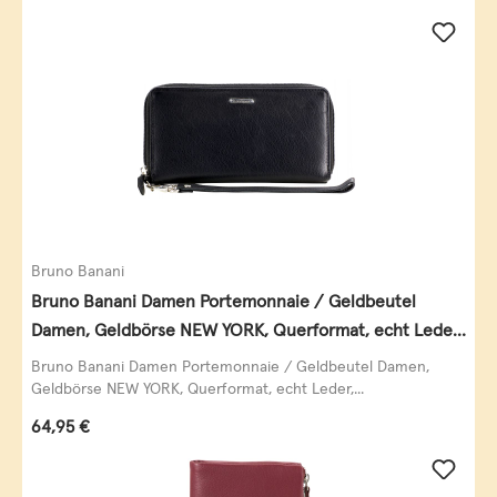
Bruno Banani
Bruno Banani Damen Portemonnaie / Geldbeutel
Damen, Geldbörse NEW YORK, Querformat, echt Leder,
schwarz
Bruno Banani Damen Portemonnaie / Geldbeutel Damen,
Geldbörse NEW YORK, Querformat, echt Leder,...
Regulärer Preis:
64,95 €