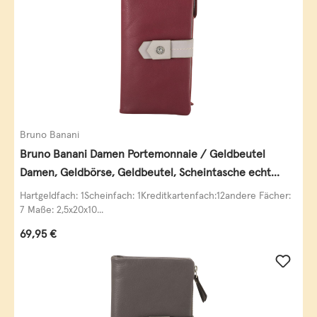
Bruno Banani
Bruno Banani Damen Portemonnaie / Geldbeutel
Damen, Geldbörse, Geldbeutel, Scheintasche echt
Leder
Hartgeldfach: 1Scheinfach: 1Kreditkartenfach:12andere Fächer:
7 Maße: 2,5x20x10...
Regulärer Preis:
69,95 €