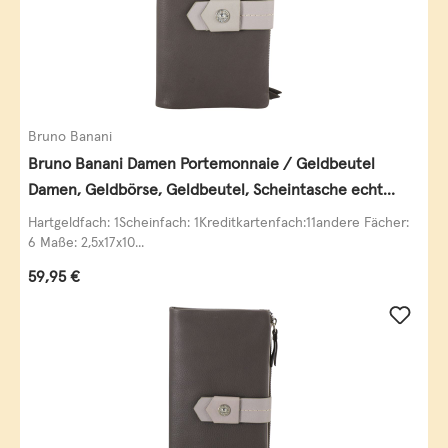
Bruno Banani
Bruno Banani Damen Portemonnaie / Geldbeutel
Damen, Geldbörse, Geldbeutel, Scheintasche echt
Leder
Hartgeldfach: 1Scheinfach: 1Kreditkartenfach:11andere Fächer:
6 Maße: 2,5x17x10...
Regulärer Preis:
59,95 €