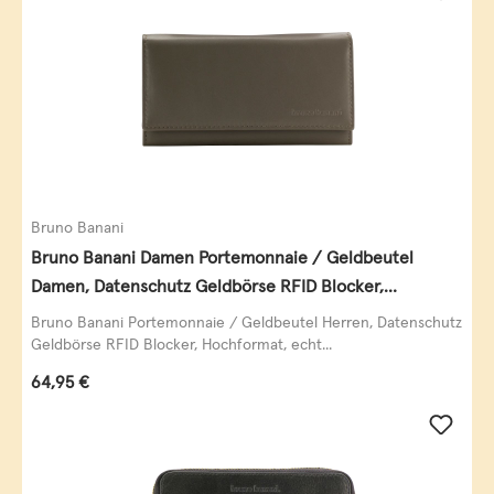
Bruno Banani
Bruno Banani Damen Portemonnaie / Geldbeutel
Damen, Datenschutz Geldbörse RFID Blocker,
Querformat, echt Leder, taupe
Bruno Banani Portemonnaie / Geldbeutel Herren, Datenschutz
Geldbörse RFID Blocker, Hochformat, echt...
Regulärer Preis:
64,95 €