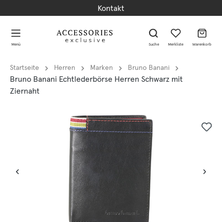
Kontakt
alt springen
alt springen
Menü
Suche
Merkliste
Warenkorb
Startseite
Herren
Marken
Bruno Banani
Bruno Banani Echtlederbörse Herren Schwarz mit
Ziernaht