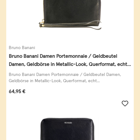
Bruno Banani
Bruno Banani Damen Portemonnaie / Geldbeutel
Damen, Geldbörse in Metallic-Look, Querformat, echt
Leder, schwarz-gold
Bruno Banani Damen Portemonnaie / Geldbeutel Damen,
Geldbörse in Metallic-Look, Querformat, echt...
Regulärer Preis:
64,95 €