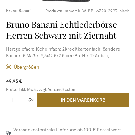
Bruno Banani
Produktnummer:
KLW-BB-W320-2993-black
Bruno Banani Echtlederbörse
Herren Schwarz mit Ziernaht
Hartgeldfach: 1Scheinfach: 2Kreditkartenfach: 8andere
Fächer: 5 Maße: 9,5x12,5x2,5 cm (B x H x T) &nbsp;
Übergrößen
49,95 €
Preise inkl. MwSt. zzgl. Versandkosten
Produkt Anzahl: Gib den gewünschten We
IN DEN WARENKORB
Versandkostenfreie Lieferung ab 100 € Bestellwert