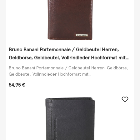
Bruno Banani Portemonnaie / Geldbeutel Herren,
Geldbörse, Geldbeutel, Vollrindleder Hochformat mit
Klappe, echt Leder, braun
Bruno Banani Portemonnaie / Geldbeutel Herren, Geldbörse,
Geldbeutel, Vollrindleder Hochformat mit...
Regulärer Preis:
54,95 €