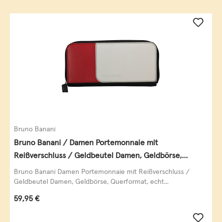
Bruno Banani
Bruno Banani / Damen Portemonnaie mit
Reißverschluss / Geldbeutel Damen, Geldbörse,
Querformat, echt Leder, black/white/red
Bruno Banani Damen Portemonnaie mit Reißverschluss /
Geldbeutel Damen, Geldbörse, Querformat, echt...
Regulärer Preis:
59,95 €