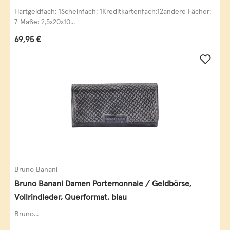
Leder
Hartgeldfach: 1Scheinfach: 1Kreditkartenfach:12andere Fächer:
7 Maße: 2,5x20x10...
Regulärer Preis:
69,95 €
Bruno Banani
Bruno Banani Damen Portemonnaie / Geldbörse,
Vollrindleder, Querformat, blau
Bruno...