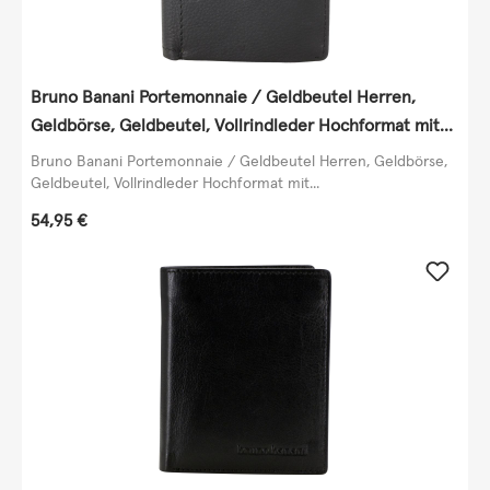
Bruno Banani Portemonnaie / Geldbeutel Herren,
Geldbörse, Geldbeutel, Vollrindleder Hochformat mit
Klappe, echt Leder, schwarz
Bruno Banani Portemonnaie / Geldbeutel Herren, Geldbörse,
Geldbeutel, Vollrindleder Hochformat mit...
Regulärer Preis:
54,95 €