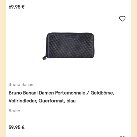
Regulärer Preis:
69,95 €
Bruno Banani
Bruno Banani Damen Portemonnaie / Geldbörse,
Vollrindleder, Querformat, blau
Bruno...
Regulärer Preis:
59,95 €