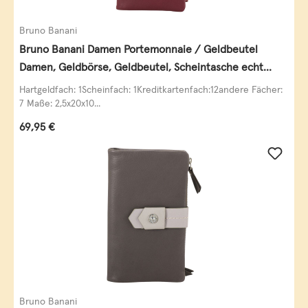
Bruno Banani
Bruno Banani Damen Portemonnaie / Geldbeutel
Damen, Geldbörse, Geldbeutel, Scheintasche echt
Leder
Hartgeldfach: 1Scheinfach: 1Kreditkartenfach:12andere Fächer:
7 Maße: 2,5x20x10...
Regulärer Preis:
69,95 €
Bruno Banani