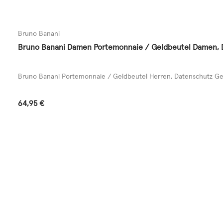
Bruno Banani
Bruno Banani Damen Portemonnaie / Geldbeutel Damen, Da
Bruno Banani Portemonnaie / Geldbeutel Herren, Datenschutz Gel
Regulärer Preis:
64,95 €