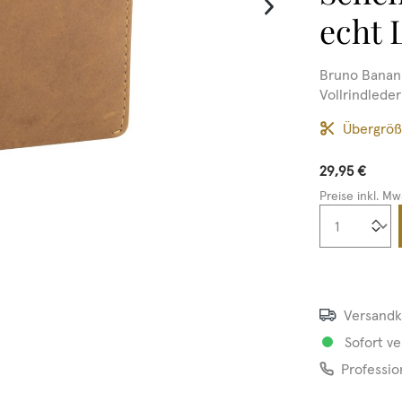
echt 
Bruno Banani
Vollrindlede
Übergrö
29,95 €
Preise inkl. Mw
Produkt
Versandk
Sofort ve
Professio