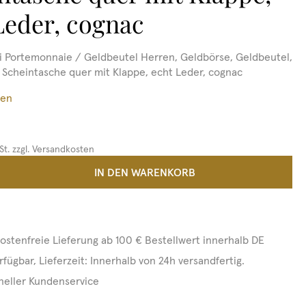
Leder, cognac
 Portemonnaie / Geldbeutel Herren, Geldbörse, Geldbeutel,
r Scheintasche quer mit Klappe, echt Leder, cognac
ßen
St. zzgl. Versandkosten
 Anzahl: Gib den gewünschten Wert ein 
IN DEN WARENKORB
ostenfreie Lieferung ab 100 € Bestellwert innerhalb DE
rfügbar, Lieferzeit: Innerhalb von 24h versandfertig.
neller Kundenservice