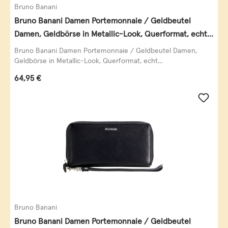
Bruno Banani
Bruno Banani Damen Portemonnaie / Geldbeutel
Damen, Geldbörse in Metallic-Look, Querformat, echt
Leder, schwarz-gold
Bruno Banani Damen Portemonnaie / Geldbeutel Damen,
Geldbörse in Metallic-Look, Querformat, echt...
Regulärer Preis:
64,95 €
Bruno Banani
Bruno Banani Damen Portemonnaie / Geldbeutel