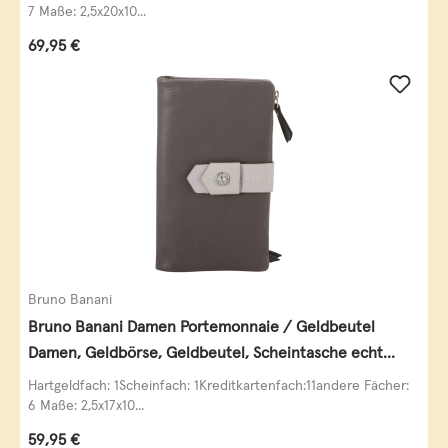
7 Maße: 2,5x20x10...
Regulärer Preis:
69,95 €
Bruno Banani
Bruno Banani Damen Portemonnaie / Geldbeutel
Damen, Geldbörse, Geldbeutel, Scheintasche echt
Leder
Hartgeldfach: 1Scheinfach: 1Kreditkartenfach:11andere Fächer:
6 Maße: 2,5x17x10...
Regulärer Preis:
59,95 €