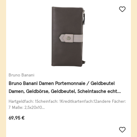
Bruno Banani
Bruno Banani Damen Portemonnaie / Geldbeutel
Damen, Geldbörse, Geldbeutel, Scheintasche echt
Leder
Hartgeldfach: 1Scheinfach: 1Kreditkartenfach:12andere Fächer:
7 Maße: 2,5x20x10...
Regulärer Preis:
69,95 €