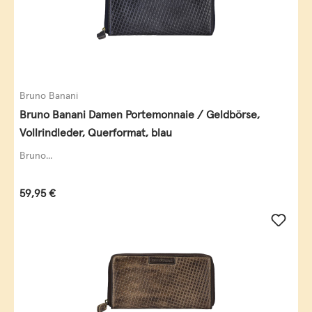
Bruno Banani
Bruno Banani Damen Portemonnaie / Geldbörse,
Vollrindleder, Querformat, blau
Bruno...
Regulärer Preis:
59,95 €