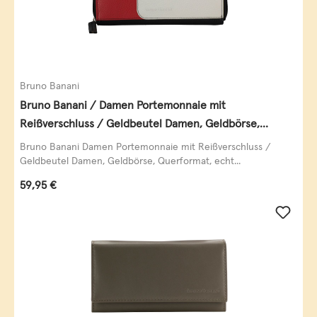
Bruno Banani
Bruno Banani / Damen Portemonnaie mit
Reißverschluss / Geldbeutel Damen, Geldbörse,
Querformat, echt Leder, black/white/red
Bruno Banani Damen Portemonnaie mit Reißverschluss /
Geldbeutel Damen, Geldbörse, Querformat, echt...
Regulärer Preis:
59,95 €