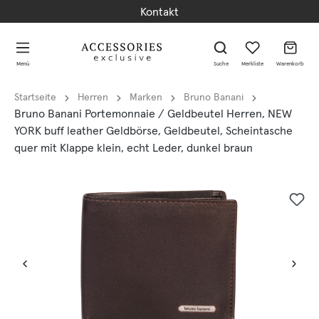
Kontakt
alt springen
alt springen
Menü
Suche
Merkliste
Warenkorb
Startseite
Herren
Marken
Bruno Banani
Bruno Banani Portemonnaie / Geldbeutel Herren, NEW
YORK buff leather Geldbörse, Geldbeutel, Scheintasche
quer mit Klappe klein, echt Leder, dunkel braun