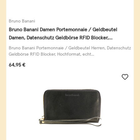
Bruno Banani
Bruno Banani Damen Portemonnaie / Geldbeutel
Damen, Datenschutz Geldbörse RFID Blocker,
Querformat, echt Leder, taupe
Bruno Banani Portemonnaie / Geldbeutel Herren, Datenschutz
Geldbörse RFID Blocker, Hochformat, echt...
Regulärer Preis:
64,95 €