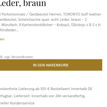
Leder, braun
i Portemonnaie / Geldbeutel Herren, TORONTO buff leather
eldbeutel, Scheintasche quer, echt Leder, braun - 2
, Münzfach, 8 Kartensteckfächer - &nbsp;L 12&nbsp; x B 2 x H
Rindleder...
ßen
St. zzgl. Versandkosten
 Anzahl: Gib den gewünschten Wert ein 
IN DEN WARENKORB
ostenfreie Lieferung ab 100 € Bestellwert innerhalb DE
rfügbar, Lieferzeit: Innerhalb von 24h versandfertig.
neller Kundenservice