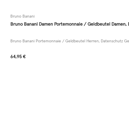
Bruno Banani
Bruno Banani Damen Portemonnaie / Geldbeutel Damen, Da
Bruno Banani Portemonnaie / Geldbeutel Herren, Datenschutz Gel
Regulärer Preis:
64,95 €