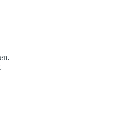
en,
t