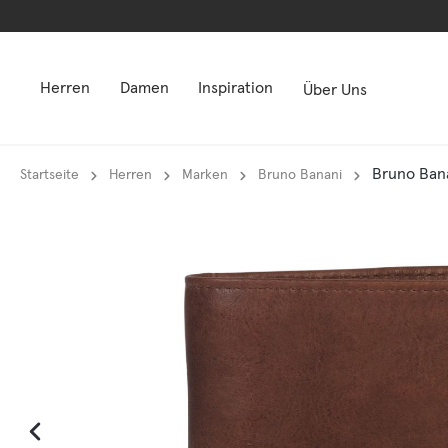
springen
springen
Zur Hauptnavigation springen
Zur Hauptnavigation springen
Herren
Damen
Inspiration
Über Uns
Bruno Bana
Startseite
Herren
Marken
Bruno Banani