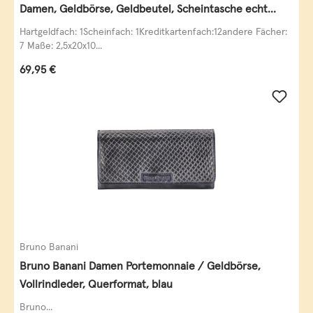
Damen, Geldbörse, Geldbeutel, Scheintasche echt
Leder
Hartgeldfach: 1Scheinfach: 1Kreditkartenfach:12andere Fächer:
7 Maße: 2,5x20x10...
Regulärer Preis:
69,95 €
Bruno Banani
Bruno Banani Damen Portemonnaie / Geldbörse,
Vollrindleder, Querformat, blau
Bruno...