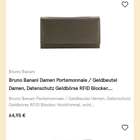
Bruno Banani
Bruno Banani Damen Portemonnaie / Geldbeutel
Damen, Datenschutz Geldbörse RFID Blocker,
Querformat, echt Leder, taupe
Bruno Banani Portemonnaie / Geldbeutel Herren, Datenschutz
Geldbörse RFID Blocker, Hochformat, echt...
Regulärer Preis:
64,95 €