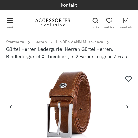
Kontakt
alt springen
alt springen
Menü
Suche
Merkliste
Warenkorb
Startseite
Herren
LINDENMANN Must-have
Gürtel Herren Ledergürtel Herren Gürtel Herren,
Rindledergürtel XL bombiert, in 2 Farben, cognac / grau