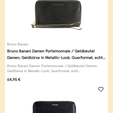
Bruno Banani
Bruno Banani Damen Portemonnaie / Geldbeutel
Damen, Geldbörse in Metallic-Look, Querformat, echt
Leder, schwarz-gold
Bruno Banani Damen Portemonnaie / Geldbeutel Damen,
Geldbörse in Metallic-Look, Querformat, echt...
Regulärer Preis:
64,95 €