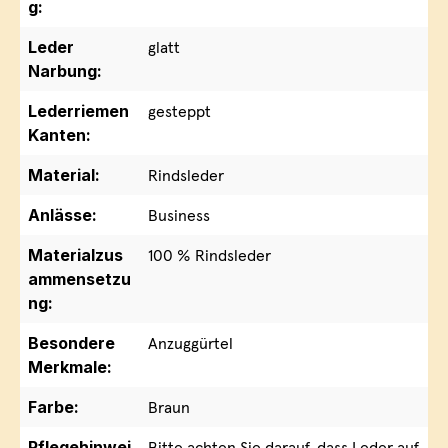
g:
Leder
glatt
Narbung:
Lederriemen
gesteppt
Kanten:
Material:
Rindsleder
Anlässe:
Business
Materialzus
100 % Rindsleder
ammensetzu
ng:
Besondere
Anzuggürtel
Merkmale:
Farbe:
Braun
Pflegehinwei
Bitte achten Sie darauf, dass Leder auf