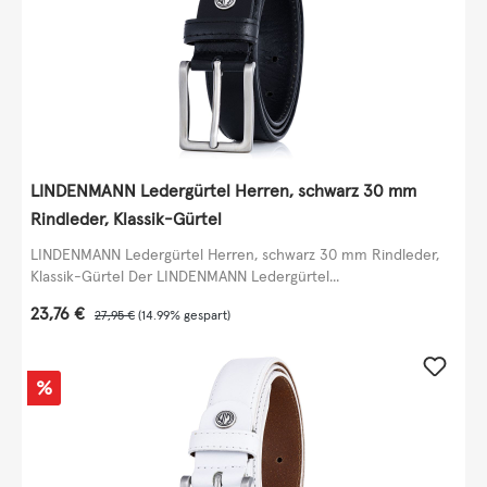
LINDENMANN Ledergürtel Herren, schwarz 30 mm
Rindleder, Klassik-Gürtel
LINDENMANN Ledergürtel Herren, schwarz 30 mm Rindleder,
Klassik-Gürtel Der LINDENMANN Ledergürtel...
Verkaufspreis:
23,76 €
Regulärer Preis:
27,95 €
(14.99% gespart)
Rabatt
%