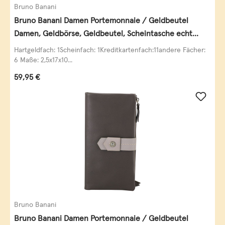
Bruno Banani
Bruno Banani Damen Portemonnaie / Geldbeutel
Damen, Geldbörse, Geldbeutel, Scheintasche echt
Leder
Hartgeldfach: 1Scheinfach: 1Kreditkartenfach:11andere Fächer:
6 Maße: 2,5x17x10...
Regulärer Preis:
59,95 €
Bruno Banani
Bruno Banani Damen Portemonnaie / Geldbeutel