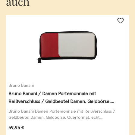
auch
Bruno Banani
Bruno Banani / Damen Portemonnaie mit
Reißverschluss / Geldbeutel Damen, Geldbörse,
Querformat, echt Leder, black/white/red
Bruno Banani Damen Portemonnaie mit Reißverschluss /
Geldbeutel Damen, Geldbörse, Querformat, echt...
Regulärer Preis:
59,95 €