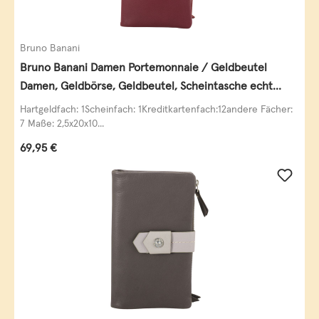
Bruno Banani
Bruno Banani Damen Portemonnaie / Geldbeutel
Damen, Geldbörse, Geldbeutel, Scheintasche echt
Leder
Hartgeldfach: 1Scheinfach: 1Kreditkartenfach:12andere Fächer:
7 Maße: 2,5x20x10...
Regulärer Preis:
69,95 €