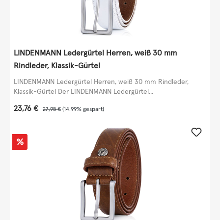
LINDENMANN Ledergürtel Herren, weiß 30 mm
Rindleder, Klassik-Gürtel
LINDENMANN Ledergürtel Herren, weiß 30 mm Rindleder,
Klassik-Gürtel Der LINDENMANN Ledergürtel...
Verkaufspreis:
23,76 €
Regulärer Preis:
27,95 €
(14.99% gespart)
Rabatt
%