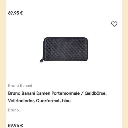
Regulärer Preis:
69,95 €
Bruno Banani
Bruno Banani Damen Portemonnaie / Geldbörse,
Vollrindleder, Querformat, blau
Bruno...
Regulärer Preis:
59,95 €