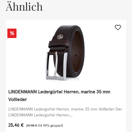
Ähnlich
Rabatt
%
LINDENMANN Ledergürtel Herren, marine 35 mm
Vollleder
LINDENMANN Ledergürtel Herren, marine 35 mm Vollleder Der
LINDENMANN Ledergürtel Herren,...
Verkaufspreis:
25,46 €
Regulärer Preis:
29,95 €
(14.99% gespart)