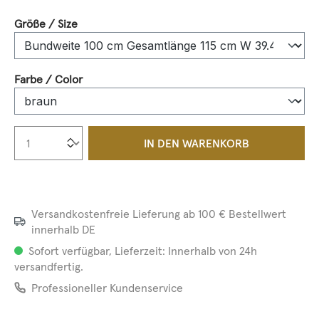
auswählen
Größe / Size
auswählen
Farbe / Color
Produkt Anzahl: Gib den gewünschten We
IN DEN WARENKORB
Versandkostenfreie Lieferung ab 100 € Bestellwert
innerhalb DE
Sofort verfügbar, Lieferzeit: Innerhalb von 24h
versandfertig.
Professioneller Kundenservice