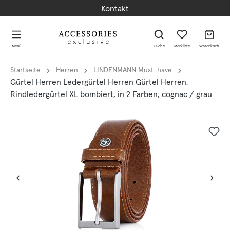
Kontakt
alt springen
alt springen
Menü
Suche
Merkliste
Warenkorb
Startseite
Herren
LINDENMANN Must-have
Gürtel Herren Ledergürtel Herren Gürtel Herren,
Rindledergürtel XL bombiert, in 2 Farben, cognac / grau