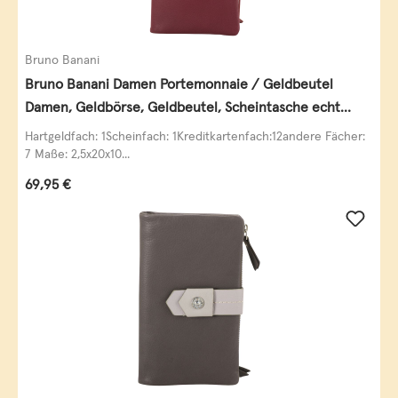
Bruno Banani
Bruno Banani Damen Portemonnaie / Geldbeutel
Damen, Geldbörse, Geldbeutel, Scheintasche echt
Leder
Hartgeldfach: 1Scheinfach: 1Kreditkartenfach:12andere Fächer:
7 Maße: 2,5x20x10...
Regulärer Preis:
69,95 €