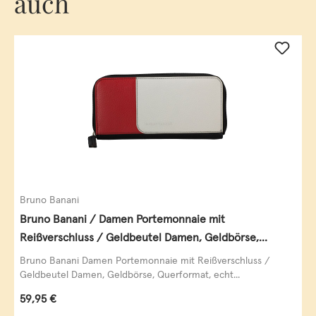
auch
Bruno Banani
Bruno Banani / Damen Portemonnaie mit
Reißverschluss / Geldbeutel Damen, Geldbörse,
Querformat, echt Leder, black/white/red
Bruno Banani Damen Portemonnaie mit Reißverschluss /
Geldbeutel Damen, Geldbörse, Querformat, echt...
Regulärer Preis:
59,95 €