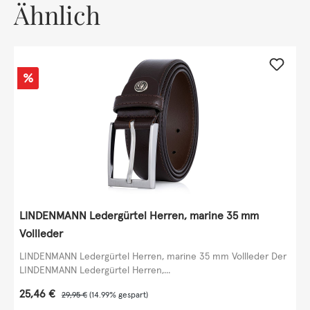
Ähnlich
Rabatt
%
LINDENMANN Ledergürtel Herren, marine 35 mm
Vollleder
LINDENMANN Ledergürtel Herren, marine 35 mm Vollleder Der
LINDENMANN Ledergürtel Herren,...
Verkaufspreis:
25,46 €
Regulärer Preis:
29,95 €
(14.99% gespart)