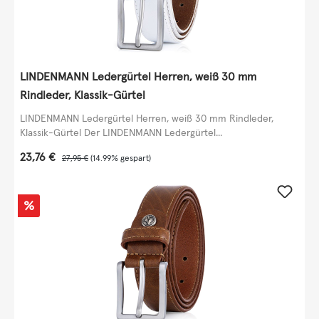
LINDENMANN Ledergürtel Herren, weiß 30 mm
Rindleder, Klassik-Gürtel
LINDENMANN Ledergürtel Herren, weiß 30 mm Rindleder,
Klassik-Gürtel Der LINDENMANN Ledergürtel...
Verkaufspreis:
23,76 €
Regulärer Preis:
27,95 €
(14.99% gespart)
Rabatt
%