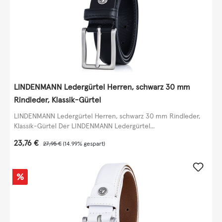
LINDENMANN Ledergürtel Herren, schwarz 30 mm
Rindleder, Klassik-Gürtel
LINDENMANN Ledergürtel Herren, schwarz 30 mm Rindleder,
Klassik-Gürtel Der LINDENMANN Ledergürtel...
Verkaufspreis:
23,76 €
Regulärer Preis:
27,95 €
(14.99% gespart)
Rabatt
%