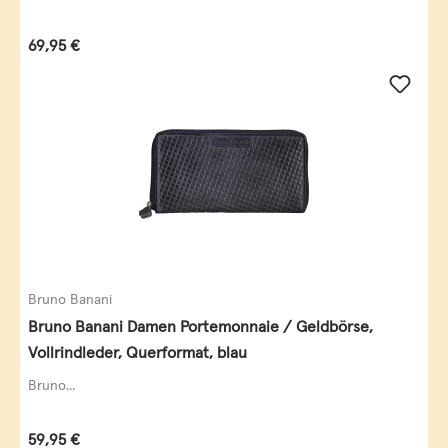
Regulärer Preis:
69,95 €
Bruno Banani
Bruno Banani Damen Portemonnaie / Geldbörse,
Vollrindleder, Querformat, blau
Bruno...
Regulärer Preis:
59,95 €