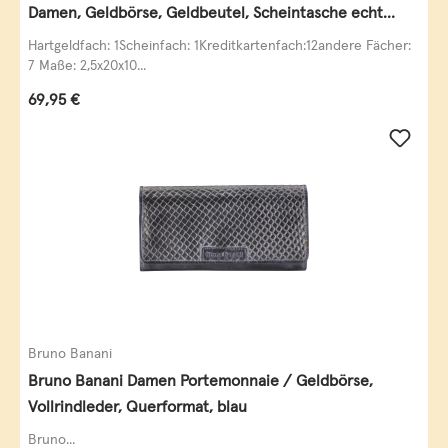
Damen, Geldbörse, Geldbeutel, Scheintasche echt
Leder
Hartgeldfach: 1Scheinfach: 1Kreditkartenfach:12andere Fächer:
7 Maße: 2,5x20x10...
Regulärer Preis:
69,95 €
Bruno Banani
Bruno Banani Damen Portemonnaie / Geldbörse,
Vollrindleder, Querformat, blau
Bruno...