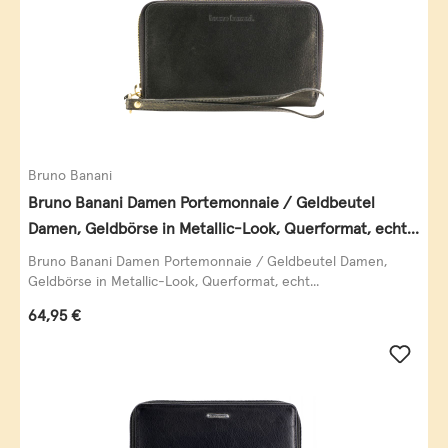
Bruno Banani
Bruno Banani Damen Portemonnaie / Geldbeutel
Damen, Geldbörse in Metallic-Look, Querformat, echt
Leder, schwarz-gold
Bruno Banani Damen Portemonnaie / Geldbeutel Damen,
Geldbörse in Metallic-Look, Querformat, echt...
Regulärer Preis:
64,95 €