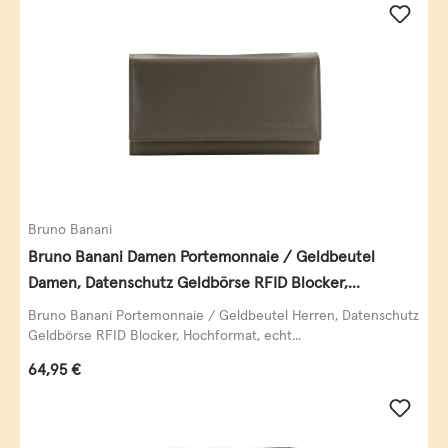
Bruno Banani
Bruno Banani Damen Portemonnaie / Geldbeutel
Damen, Datenschutz Geldbörse RFID Blocker,
Querformat, echt Leder, taupe
Bruno Banani Portemonnaie / Geldbeutel Herren, Datenschutz
Geldbörse RFID Blocker, Hochformat, echt...
Regulärer Preis:
64,95 €