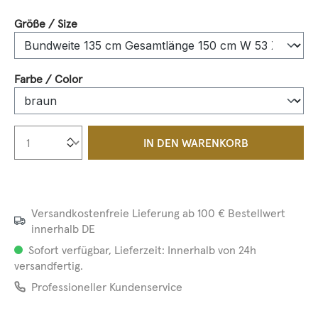
auswählen
Größe / Size
auswählen
Farbe / Color
Produkt Anzahl: Gib den gewünschten We
IN DEN WARENKORB
Versandkostenfreie Lieferung ab 100 € Bestellwert
innerhalb DE
Sofort verfügbar, Lieferzeit: Innerhalb von 24h
versandfertig.
Professioneller Kundenservice