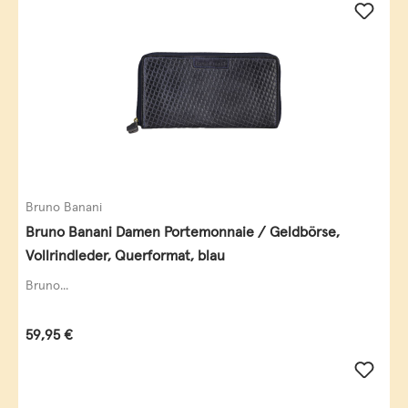
Bruno Banani
Bruno Banani Damen Portemonnaie / Geldbörse,
Vollrindleder, Querformat, blau
Bruno...
Regulärer Preis:
59,95 €