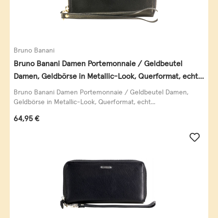
Bruno Banani
Bruno Banani Damen Portemonnaie / Geldbeutel
Damen, Geldbörse in Metallic-Look, Querformat, echt
Leder, schwarz-gold
Bruno Banani Damen Portemonnaie / Geldbeutel Damen,
Geldbörse in Metallic-Look, Querformat, echt...
Regulärer Preis:
64,95 €