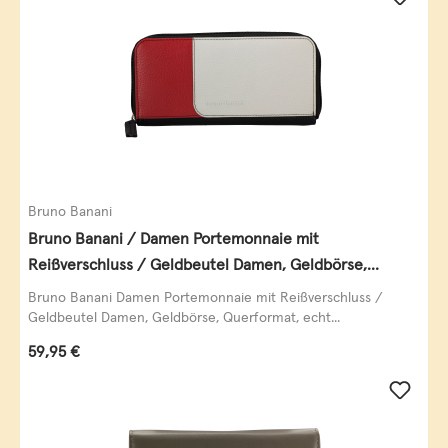
Bruno Banani
Bruno Banani / Damen Portemonnaie mit
Reißverschluss / Geldbeutel Damen, Geldbörse,
Querformat, echt Leder, black/white/red
Bruno Banani Damen Portemonnaie mit Reißverschluss /
Geldbeutel Damen, Geldbörse, Querformat, echt...
Regulärer Preis:
59,95 €