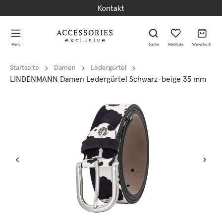
Kontakt
alt springen
alt springen
Menü
Suche
Merkliste
Warenkorb
Startseite
Damen
Ledergürtel
LINDENMANN Damen Ledergürtel Schwarz-beige 35 mm