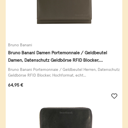
Bruno Banani
Bruno Banani Damen Portemonnaie / Geldbeutel
Damen, Datenschutz Geldbörse RFID Blocker,
Querformat, echt Leder, taupe
Bruno Banani Portemonnaie / Geldbeutel Herren, Datenschutz
Geldbörse RFID Blocker, Hochformat, echt...
Regulärer Preis:
64,95 €