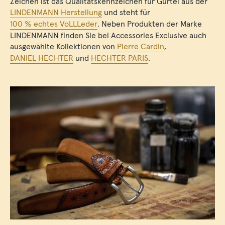
Zeichen ist das Qualitätskennzeichen für Gürtel aus der
LINDENMANN Herstellung
und steht für
100 % echtes VoLLLeder
. Neben Produkten der Marke
LINDENMANN finden Sie bei Accessories Exclusive auch
ausgewählte Kollektionen von
Pierre Cardin
,
DANIEL HECHTER
und
HECHTER PARIS
.