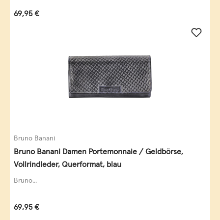
Regulärer Preis:
69,95 €
Bruno Banani
Bruno Banani Damen Portemonnaie / Geldbörse,
Vollrindleder, Querformat, blau
Bruno...
Regulärer Preis:
69,95 €