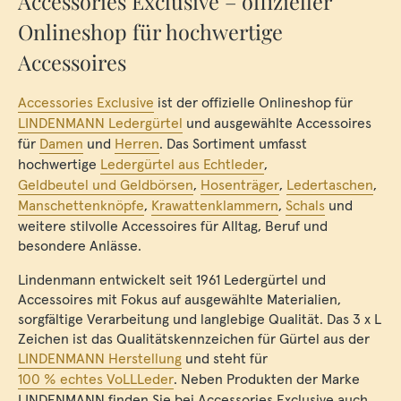
Accessories Exclusive – offizieller
Onlineshop für hochwertige
Accessoires
Accessories Exclusive
ist der offizielle Onlineshop für
LINDENMANN Ledergürtel
und ausgewählte Accessoires
für
Damen
und
Herren
. Das Sortiment umfasst
hochwertige
Ledergürtel aus Echtleder
,
Geldbeutel und Geldbörsen
,
Hosenträger
,
Ledertaschen
,
Manschettenknöpfe
,
Krawattenklammern
,
Schals
und
weitere stilvolle Accessoires für Alltag, Beruf und
besondere Anlässe.
Lindenmann entwickelt seit 1961 Ledergürtel und
Accessoires mit Fokus auf ausgewählte Materialien,
sorgfältige Verarbeitung und langlebige Qualität. Das 3 x L
Zeichen ist das Qualitätskennzeichen für Gürtel aus der
LINDENMANN Herstellung
und steht für
100 % echtes VoLLLeder
. Neben Produkten der Marke
LINDENMANN finden Sie bei Accessories Exclusive auch