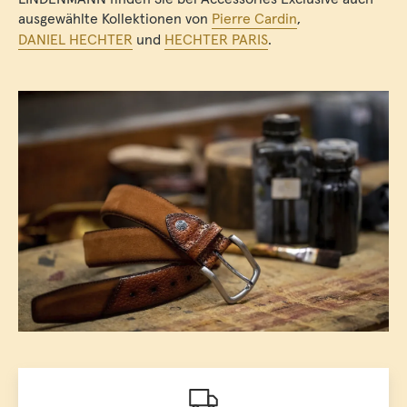
ausgewählte Kollektionen von
Pierre Cardin
,
DANIEL HECHTER
und
HECHTER PARIS
.