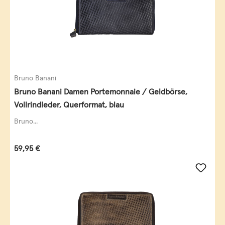
Bruno Banani
Bruno Banani Damen Portemonnaie / Geldbörse,
Vollrindleder, Querformat, blau
Bruno...
Regulärer Preis:
59,95 €