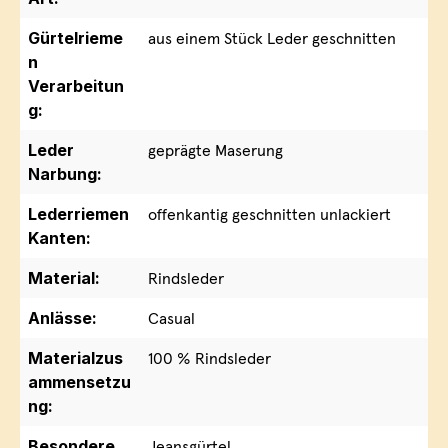
Gürtelrieme
aus einem Stück Leder geschnitten
n
Verarbeitun
g:
Leder
geprägte Maserung
Narbung:
Lederriemen
offenkantig geschnitten unlackiert
Kanten:
Material:
Rindsleder
Anlässe:
Casual
Materialzus
100 % Rindsleder
ammensetzu
ng:
Besondere
Jeansgürtel