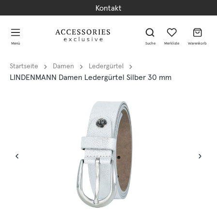
Kontakt
alt springen
alt springen
Menü
Suche
Merkliste
Warenkorb
Startseite
Damen
Ledergürtel
LINDENMANN Damen Ledergürtel Silber 30 mm