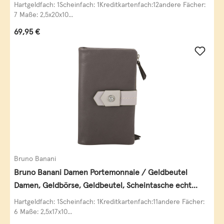
Leder
Hartgeldfach: 1Scheinfach: 1Kreditkartenfach:12andere Fächer:
7 Maße: 2,5x20x10...
Regulärer Preis:
69,95 €
Bruno Banani
Bruno Banani Damen Portemonnaie / Geldbeutel
Damen, Geldbörse, Geldbeutel, Scheintasche echt
Leder
Hartgeldfach: 1Scheinfach: 1Kreditkartenfach:11andere Fächer:
6 Maße: 2,5x17x10...