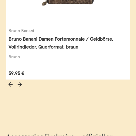
Bruno Banani
Bruno Banani Damen Portemonnaie / Geldbörse,
Vollrindleder, Querformat, braun
Bruno...
Regulärer Preis:
59,95 €