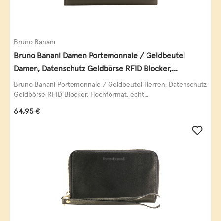
Bruno Banani
Bruno Banani Damen Portemonnaie / Geldbeutel
Damen, Datenschutz Geldbörse RFID Blocker,
Querformat, echt Leder, taupe
Bruno Banani Portemonnaie / Geldbeutel Herren, Datenschutz
Geldbörse RFID Blocker, Hochformat, echt...
Regulärer Preis:
64,95 €