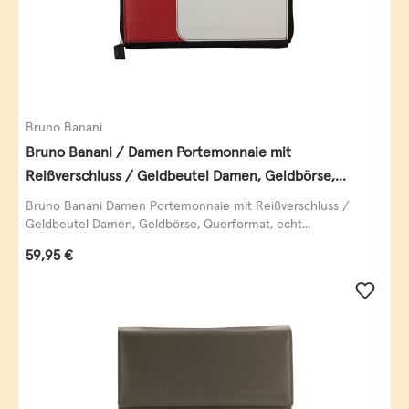
Bruno Banani
Bruno Banani / Damen Portemonnaie mit
Reißverschluss / Geldbeutel Damen, Geldbörse,
Querformat, echt Leder, black/white/red
Bruno Banani Damen Portemonnaie mit Reißverschluss /
Geldbeutel Damen, Geldbörse, Querformat, echt...
Regulärer Preis:
59,95 €