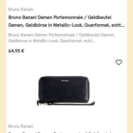
Bruno Banani
Bruno Banani Damen Portemonnaie / Geldbeutel
Damen, Geldbörse in Metallic-Look, Querformat, echt
Leder, schwarz-gold
Bruno Banani Damen Portemonnaie / Geldbeutel Damen,
Geldbörse in Metallic-Look, Querformat, echt...
Regulärer Preis:
64,95 €
Bruno Banani