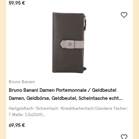
Regulärer Preis:
59,95 €
Bruno Banani
Bruno Banani Damen Portemonnaie / Geldbeutel
Damen, Geldbörse, Geldbeutel, Scheintasche echt
Leder
Hartgeldfach: 1Scheinfach: 1Kreditkartenfach:12andere Fächer:
7 Maße: 2,5x20x10...
Regulärer Preis:
69,95 €