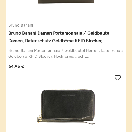
Bruno Banani
Bruno Banani Damen Portemonnaie / Geldbeutel
Damen, Datenschutz Geldbörse RFID Blocker,
Querformat, echt Leder, taupe
Bruno Banani Portemonnaie / Geldbeutel Herren, Datenschutz
Geldbörse RFID Blocker, Hochformat, echt...
Regulärer Preis:
64,95 €