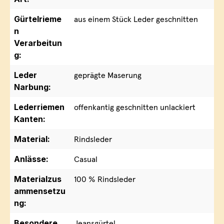
Gürtelrieme
aus einem Stück Leder geschnitten
n
Verarbeitun
g:
Leder
geprägte Maserung
Narbung:
Lederriemen
offenkantig geschnitten unlackiert
Kanten:
Material:
Rindsleder
Anlässe:
Casual
Materialzus
100 % Rindsleder
ammensetzu
ng:
Besondere
Jeansgürtel