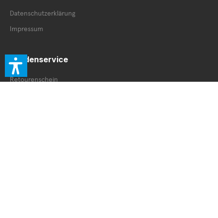
Datenschutzerklärung
Impressum
Kundenservice
Retourenschein
Retoure innerhalb DE
Retoure außerhalb DE
Service Booklet