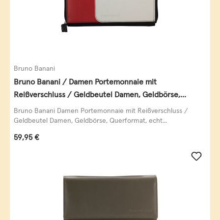
Bruno Banani
Bruno Banani / Damen Portemonnaie mit
Reißverschluss / Geldbeutel Damen, Geldbörse,
Querformat, echt Leder, black/white/red
Bruno Banani Damen Portemonnaie mit Reißverschluss /
Geldbeutel Damen, Geldbörse, Querformat, echt...
Regulärer Preis:
59,95 €