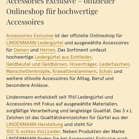
Accessories Exclusive – offizieller
Onlineshop für hochwertige
Accessoires
Accessories Exclusive
ist der offizielle Onlineshop für
LINDENMANN Ledergürtel
und ausgewählte Accessoires
für
Damen
und
Herren
. Das Sortiment umfasst
hochwertige
Ledergürtel aus Echtleder
,
Geldbeutel und Geldbörsen
,
Hosenträger
,
Ledertaschen
,
Manschettenknöpfe
,
Krawattenklammern
,
Schals
und
weitere stilvolle Accessoires für Alltag, Beruf und
besondere Anlässe.
Lindenmann entwickelt seit 1961 Ledergürtel und
Accessoires mit Fokus auf ausgewählte Materialien,
sorgfältige Verarbeitung und langlebige Qualität. Das 3 x L
Zeichen ist das Qualitätskennzeichen für Gürtel aus der
LINDENMANN Herstellung
und steht für
100 % echtes VoLLLeder
. Neben Produkten der Marke
LINDENMANN finden Sie bei Accessories Exclusive auch