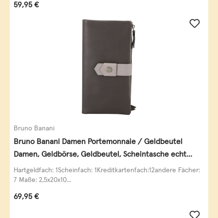
Regulärer Preis:
59,95 €
Bruno Banani
Bruno Banani Damen Portemonnaie / Geldbeutel
Damen, Geldbörse, Geldbeutel, Scheintasche echt
Leder
Hartgeldfach: 1Scheinfach: 1Kreditkartenfach:12andere Fächer:
7 Maße: 2,5x20x10...
Regulärer Preis:
69,95 €