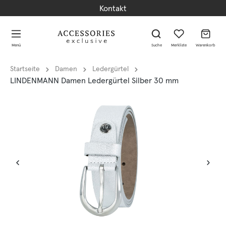
Kontakt
alt springen
alt springen
Menü
Suche
Merkliste
Warenkorb
Startseite
Damen
Ledergürtel
LINDENMANN Damen Ledergürtel Silber 30 mm