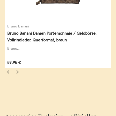
Bruno Banani
Bruno Banani Damen Portemonnaie / Geldbörse,
Vollrindleder, Querformat, braun
Bruno...
Regulärer Preis:
59,95 €