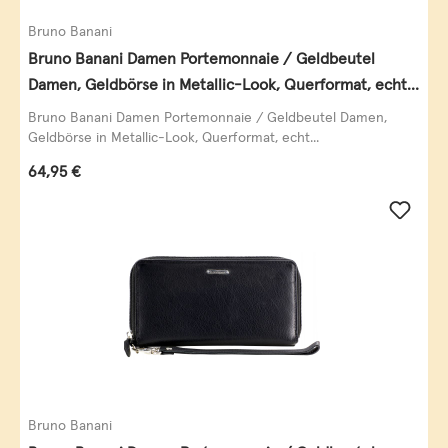
Bruno Banani
Bruno Banani Damen Portemonnaie / Geldbeutel
Damen, Geldbörse in Metallic-Look, Querformat, echt
Leder, schwarz-gold
Bruno Banani Damen Portemonnaie / Geldbeutel Damen,
Geldbörse in Metallic-Look, Querformat, echt...
Regulärer Preis:
64,95 €
Bruno Banani