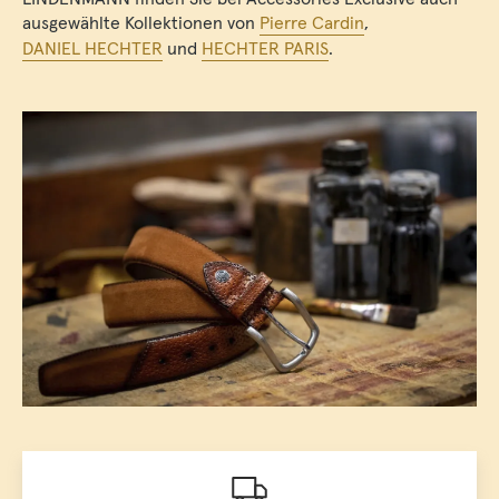
ausgewählte Kollektionen von
Pierre Cardin
,
DANIEL HECHTER
und
HECHTER PARIS
.