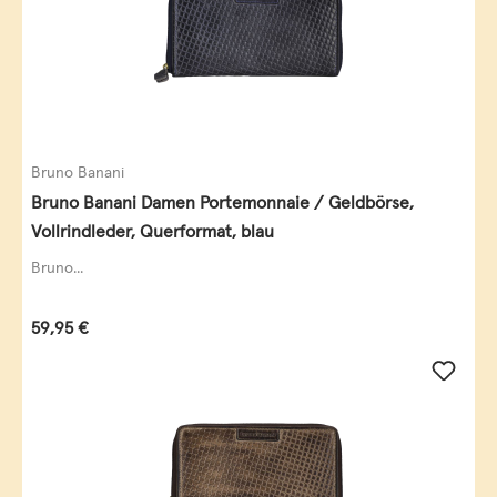
Bruno Banani
Bruno Banani Damen Portemonnaie / Geldbörse,
Vollrindleder, Querformat, blau
Bruno...
Regulärer Preis:
59,95 €