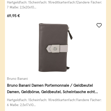
Leder
Hartgeldfach: 1Scheinfach: 1Kreditkartenfach:12andere Fächer:
7 Maße: 2,5x20x10...
Regulärer Preis:
69,95 €
Bruno Banani
Bruno Banani Damen Portemonnaie / Geldbeutel
Damen, Geldbörse, Geldbeutel, Scheintasche echt
Leder
Hartgeldfach: 1Scheinfach: 1Kreditkartenfach:11andere Fächer:
6 Maße: 2,5x17x10...