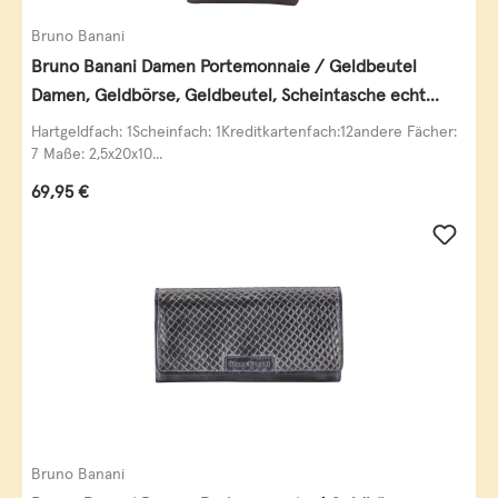
Bruno Banani
Bruno Banani Damen Portemonnaie / Geldbeutel
Damen, Geldbörse, Geldbeutel, Scheintasche echt
Leder
Hartgeldfach: 1Scheinfach: 1Kreditkartenfach:12andere Fächer:
7 Maße: 2,5x20x10...
Regulärer Preis:
69,95 €
Bruno Banani