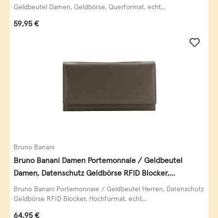
Geldbeutel Damen, Geldbörse, Querformat, echt...
Regulärer Preis:
59,95 €
Bruno Banani
Bruno Banani Damen Portemonnaie / Geldbeutel
Damen, Datenschutz Geldbörse RFID Blocker,
Querformat, echt Leder, taupe
Bruno Banani Portemonnaie / Geldbeutel Herren, Datenschutz
Geldbörse RFID Blocker, Hochformat, echt...
Regulärer Preis:
64,95 €