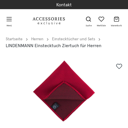
Kontakt
alt springen
alt springen
Menü
Suche
Merkliste
Warenkorb
Startseite
Herren
Einstecktücher und Sets
LINDENMANN Einstecktuch Ziertuch für Herren