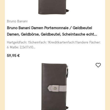
Bruno Banani
Bruno Banani Damen Portemonnaie / Geldbeutel
Damen, Geldbörse, Geldbeutel, Scheintasche echt
Leder
Hartgeldfach: 1Scheinfach: 1Kreditkartenfach:11andere Fächer:
6 Maße: 2,5x17x10...
Regulärer Preis:
59,95 €