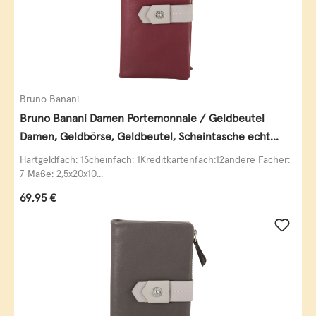
Bruno Banani
Bruno Banani Damen Portemonnaie / Geldbeutel
Damen, Geldbörse, Geldbeutel, Scheintasche echt
Leder
Hartgeldfach: 1Scheinfach: 1Kreditkartenfach:12andere Fächer:
7 Maße: 2,5x20x10...
Regulärer Preis:
69,95 €