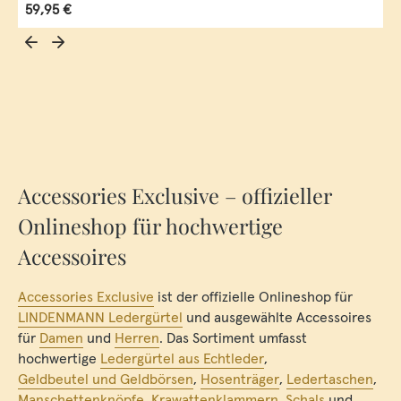
Regulärer Preis:
59,95 €
Accessories Exclusive – offizieller
Onlineshop für hochwertige
Accessoires
Accessories Exclusive
ist der offizielle Onlineshop für
LINDENMANN Ledergürtel
und ausgewählte Accessoires
für
Damen
und
Herren
. Das Sortiment umfasst
hochwertige
Ledergürtel aus Echtleder
,
Geldbeutel und Geldbörsen
,
Hosenträger
,
Ledertaschen
,
Manschettenknöpfe
,
Krawattenklammern
,
Schals
und