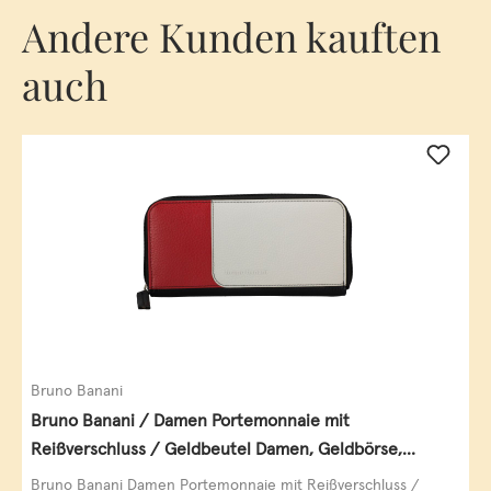
Andere Kunden kauften
auch
Bruno Banani
Bruno Banani / Damen Portemonnaie mit
Reißverschluss / Geldbeutel Damen, Geldbörse,
Querformat, echt Leder, black/white/red
Bruno Banani Damen Portemonnaie mit Reißverschluss /