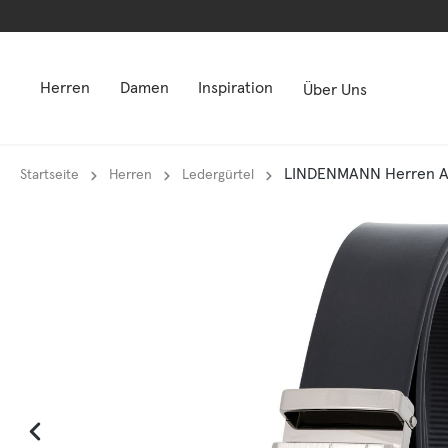
springen
springen
Zur Hauptnavigation springen
Zur Hauptnavigation springen
Herren
Damen
Inspiration
Über Uns
LINDENMANN Herren Au
Startseite
Herren
Ledergürtel