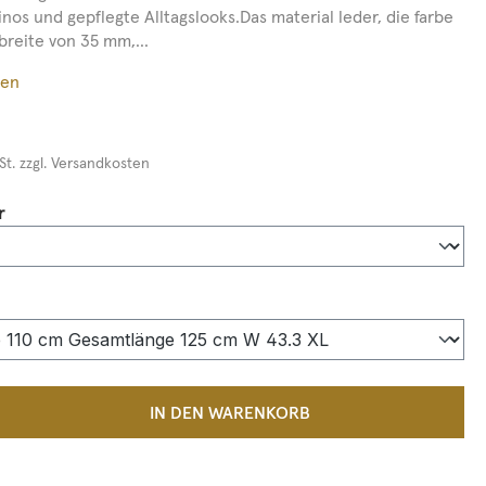
nos und gepflegte Alltagslooks.Das material leder, die farbe
breite von 35 mm,...
ßen
St. zzgl. Versandkosten
auswählen
r
auswählen
 Anzahl: Gib den gewünschten Wert ein 
IN DEN WARENKORB