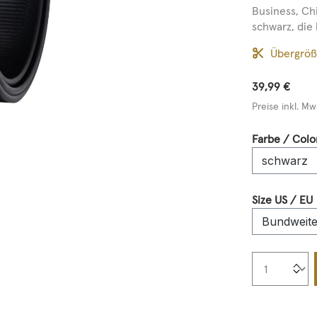
Business, Chi
schwarz, die 
Übergrö
39,99 €
Preise inkl. Mw
Farbe / Colo
Size US / EU
Produkt