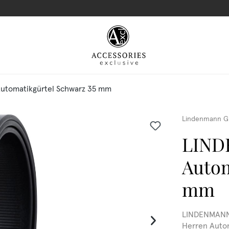
tomatikgürtel Schwarz 35 mm
Lindenmann G
LIND
Autom
mm
LINDENMANN 
Herren Automa