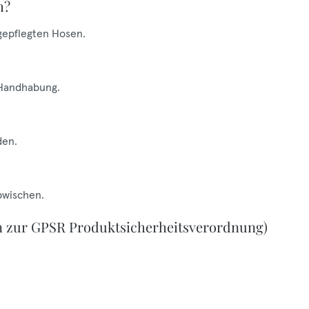
h?
 gepflegten Hosen.
 Handhabung.
den.
bwischen.
n zur GPSR Produktsicherheitsverordnung)