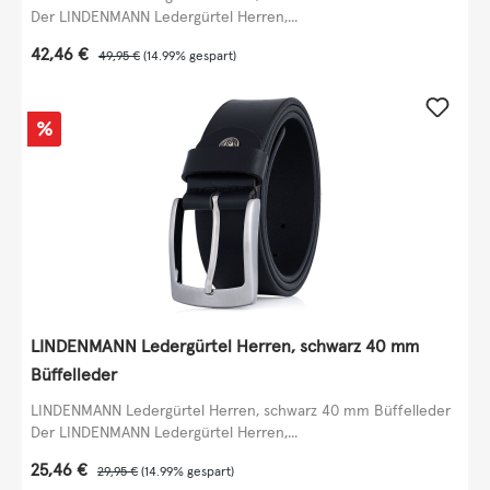
Der LINDENMANN Ledergürtel Herren,...
Verkaufspreis:
42,46 €
Regulärer Preis:
49,95 €
(14.99% gespart)
Rabatt
%
LINDENMANN Ledergürtel Herren, schwarz 40 mm
Büffelleder
LINDENMANN Ledergürtel Herren, schwarz 40 mm Büffelleder
Der LINDENMANN Ledergürtel Herren,...
Verkaufspreis:
25,46 €
Regulärer Preis:
29,95 €
(14.99% gespart)