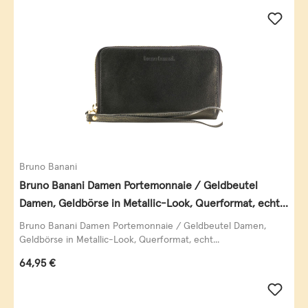
Bruno Banani
Bruno Banani Damen Portemonnaie / Geldbeutel
Damen, Geldbörse in Metallic-Look, Querformat, echt
Leder, schwarz-gold
Bruno Banani Damen Portemonnaie / Geldbeutel Damen,
Geldbörse in Metallic-Look, Querformat, echt...
Regulärer Preis:
64,95 €