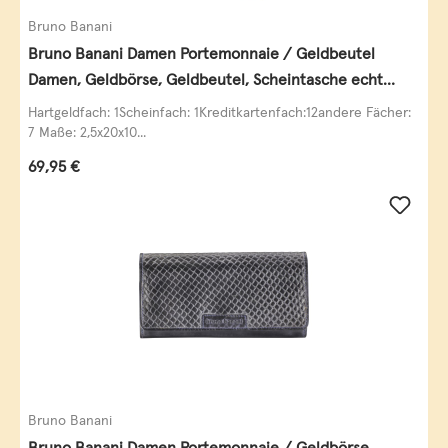
Bruno Banani
Bruno Banani Damen Portemonnaie / Geldbeutel
Damen, Geldbörse, Geldbeutel, Scheintasche echt
Leder
Hartgeldfach: 1Scheinfach: 1Kreditkartenfach:12andere Fächer:
7 Maße: 2,5x20x10...
Regulärer Preis:
69,95 €
Bruno Banani
Bruno Banani Damen Portemonnaie / Geldbörse,