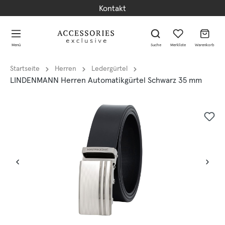
Kontakt
alt springen
alt springen
Menü
Suche
Merkliste
Warenkorb
Startseite
Herren
Ledergürtel
LINDENMANN Herren Automatikgürtel Schwarz 35 mm