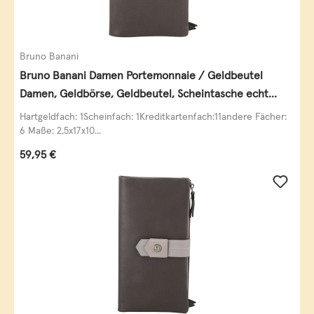
Bruno Banani
Bruno Banani Damen Portemonnaie / Geldbeutel
Damen, Geldbörse, Geldbeutel, Scheintasche echt
Leder
Hartgeldfach: 1Scheinfach: 1Kreditkartenfach:11andere Fächer:
6 Maße: 2,5x17x10...
Regulärer Preis:
59,95 €