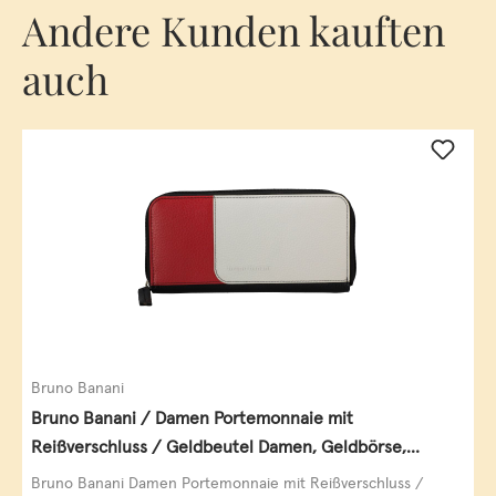
Andere Kunden kauften
auch
Bruno Banani
Bruno Banani / Damen Portemonnaie mit
Reißverschluss / Geldbeutel Damen, Geldbörse,
Querformat, echt Leder, black/white/red
Bruno Banani Damen Portemonnaie mit Reißverschluss /