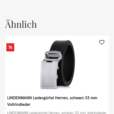
Ähnlich
Rabatt
%
LINDENMANN Ledergürtel Herren, schwarz 33 mm
Vollrindleder
LINDENMANN Ledergürtel Herren, schwarz 33 mm Vollrindleder