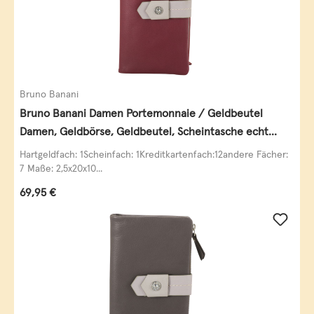
Bruno Banani
Bruno Banani Damen Portemonnaie / Geldbeutel
Damen, Geldbörse, Geldbeutel, Scheintasche echt
Leder
Hartgeldfach: 1Scheinfach: 1Kreditkartenfach:12andere Fächer:
7 Maße: 2,5x20x10...
Regulärer Preis:
69,95 €