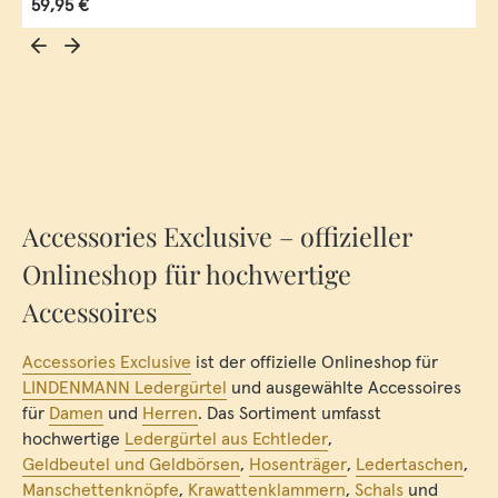
Regulärer Preis:
59,95 €
Accessories Exclusive – offizieller
Onlineshop für hochwertige
Accessoires
Accessories Exclusive
ist der offizielle Onlineshop für
LINDENMANN Ledergürtel
und ausgewählte Accessoires
für
Damen
und
Herren
. Das Sortiment umfasst
hochwertige
Ledergürtel aus Echtleder
,
Geldbeutel und Geldbörsen
,
Hosenträger
,
Ledertaschen
,
Manschettenknöpfe
,
Krawattenklammern
,
Schals
und