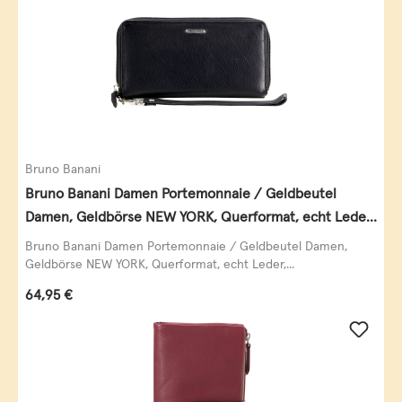
Bruno Banani
Bruno Banani Damen Portemonnaie / Geldbeutel
Damen, Geldbörse NEW YORK, Querformat, echt Leder,
schwarz
Bruno Banani Damen Portemonnaie / Geldbeutel Damen,
Geldbörse NEW YORK, Querformat, echt Leder,...
Regulärer Preis:
64,95 €