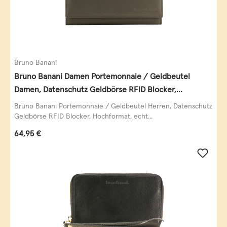
Bruno Banani
Bruno Banani Damen Portemonnaie / Geldbeutel
Damen, Datenschutz Geldbörse RFID Blocker,
Querformat, echt Leder, taupe
Bruno Banani Portemonnaie / Geldbeutel Herren, Datenschutz
Geldbörse RFID Blocker, Hochformat, echt...
Regulärer Preis:
64,95 €