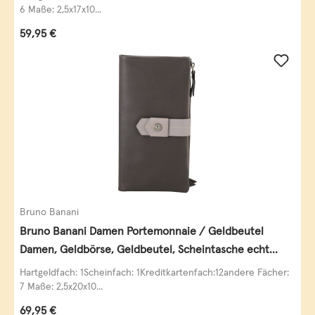
6 Maße: 2,5x17x10...
Regulärer Preis:
59,95 €
Bruno Banani
Bruno Banani Damen Portemonnaie / Geldbeutel
Damen, Geldbörse, Geldbeutel, Scheintasche echt
Leder
Hartgeldfach: 1Scheinfach: 1Kreditkartenfach:12andere Fächer:
7 Maße: 2,5x20x10...
Regulärer Preis:
69,95 €