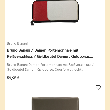
Bruno Banani
Bruno Banani / Damen Portemonnaie mit
Reißverschluss / Geldbeutel Damen, Geldbörse,
Querformat, echt Leder, black/white/red
Bruno Banani Damen Portemonnaie mit Reißverschluss /
Geldbeutel Damen, Geldbörse, Querformat, echt...
Regulärer Preis:
59,95 €