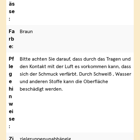
äs
se
:
Fa
Braun
rb
e:
Pf
Bitte achten Sie darauf, dass durch das Tragen und
le
den Kontakt mit der Luft es vorkommen kann, dass
g
sich der Schmuck verfärbt. Durch Schweiß , Wasser
e
und anderen Stoffe kann die Oberfläche
hi
beschädigt werden.
n
w
ei
se
:
Zi
zielgruppenunabhängig