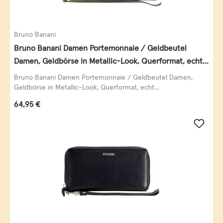
Bruno Banani
Bruno Banani Damen Portemonnaie / Geldbeutel
Damen, Geldbörse in Metallic-Look, Querformat, echt
Leder, schwarz-gold
Bruno Banani Damen Portemonnaie / Geldbeutel Damen,
Geldbörse in Metallic-Look, Querformat, echt...
Regulärer Preis:
64,95 €