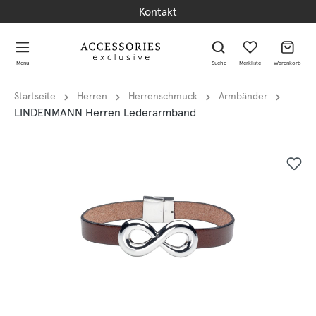
Kontakt
alt springen
alt springen
Menü
Suche
Merkliste
Warenkorb
Startseite
Herren
Herrenschmuck
Armbänder
LINDENMANN Herren Lederarmband