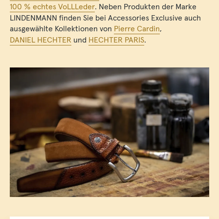
100 % echtes VoLLLeder
. Neben Produkten der Marke
LINDENMANN finden Sie bei Accessories Exclusive auch
ausgewählte Kollektionen von
Pierre Cardin
,
DANIEL HECHTER
und
HECHTER PARIS
.