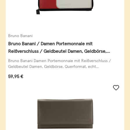
Bruno Banani
Bruno Banani / Damen Portemonnaie mit
Reißverschluss / Geldbeutel Damen, Geldbörse,
Querformat, echt Leder, black/white/red
Bruno Banani Damen Portemonnaie mit Reißverschluss /
Geldbeutel Damen, Geldbörse, Querformat, echt...
Regulärer Preis:
59,95 €