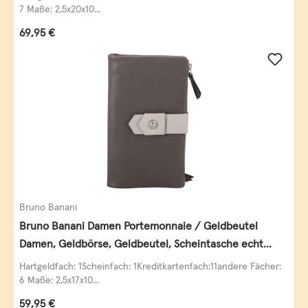
7 Maße: 2,5x20x10...
Regulärer Preis:
69,95 €
Bruno Banani
Bruno Banani Damen Portemonnaie / Geldbeutel
Damen, Geldbörse, Geldbeutel, Scheintasche echt
Leder
Hartgeldfach: 1Scheinfach: 1Kreditkartenfach:11andere Fächer:
6 Maße: 2,5x17x10...
Regulärer Preis:
59,95 €