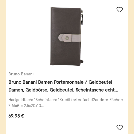
Bruno Banani
Bruno Banani Damen Portemonnaie / Geldbeutel
Damen, Geldbörse, Geldbeutel, Scheintasche echt
Leder
Hartgeldfach: 1Scheinfach: 1Kreditkartenfach:12andere Fächer:
7 Maße: 2,5x20x10...
Regulärer Preis:
69,95 €