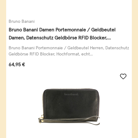
Bruno Banani
Bruno Banani Damen Portemonnaie / Geldbeutel
Damen, Datenschutz Geldbörse RFID Blocker,
Querformat, echt Leder, taupe
Bruno Banani Portemonnaie / Geldbeutel Herren, Datenschutz
Geldbörse RFID Blocker, Hochformat, echt...
Regulärer Preis:
64,95 €