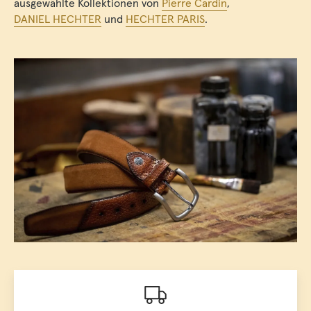
ausgewählte Kollektionen von
Pierre Cardin
,
DANIEL HECHTER
und
HECHTER PARIS
.