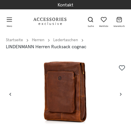
Kontakt
alt springen
alt springen
Menü
Suche
Merkliste
Warenkorb
Startseite
Herren
Ledertaschen
LINDENMANN Herren Rucksack cognac