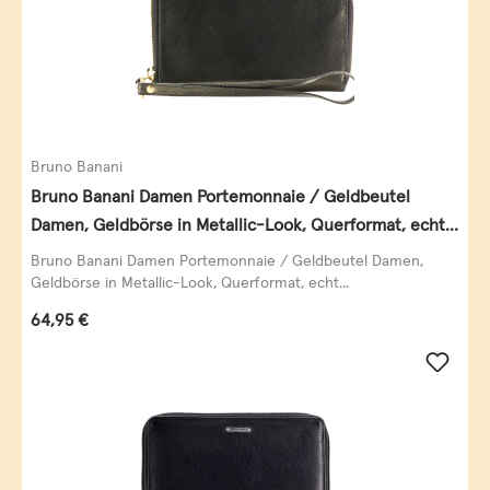
Bruno Banani
Bruno Banani Damen Portemonnaie / Geldbeutel
Damen, Geldbörse in Metallic-Look, Querformat, echt
Leder, schwarz-gold
Bruno Banani Damen Portemonnaie / Geldbeutel Damen,
Geldbörse in Metallic-Look, Querformat, echt...
Regulärer Preis:
64,95 €