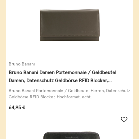
Bruno Banani
Bruno Banani Damen Portemonnaie / Geldbeutel
Damen, Datenschutz Geldbörse RFID Blocker,
Querformat, echt Leder, taupe
Bruno Banani Portemonnaie / Geldbeutel Herren, Datenschutz
Geldbörse RFID Blocker, Hochformat, echt...
Regulärer Preis:
64,95 €