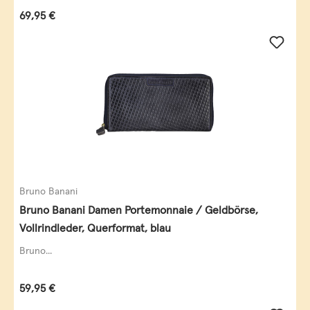
Regulärer Preis:
69,95 €
Bruno Banani
Bruno Banani Damen Portemonnaie / Geldbörse,
Vollrindleder, Querformat, blau
Bruno...
Regulärer Preis:
59,95 €