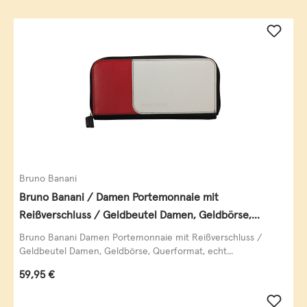
Bruno Banani
Bruno Banani / Damen Portemonnaie mit
Reißverschluss / Geldbeutel Damen, Geldbörse,
Querformat, echt Leder, black/white/red
Bruno Banani Damen Portemonnaie mit Reißverschluss /
Geldbeutel Damen, Geldbörse, Querformat, echt...
Regulärer Preis:
59,95 €