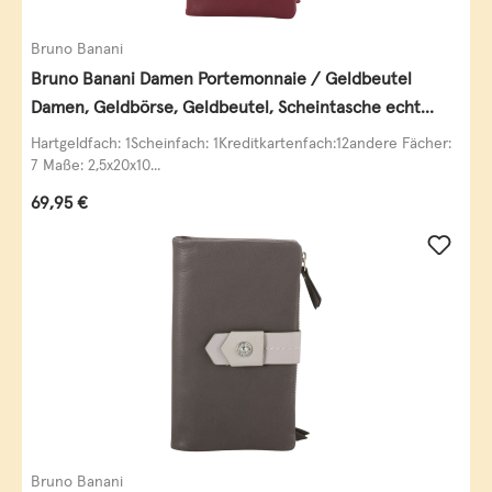
Bruno Banani
Bruno Banani Damen Portemonnaie / Geldbeutel
Damen, Geldbörse, Geldbeutel, Scheintasche echt
Leder
Hartgeldfach: 1Scheinfach: 1Kreditkartenfach:12andere Fächer:
7 Maße: 2,5x20x10...
Regulärer Preis:
69,95 €
Bruno Banani