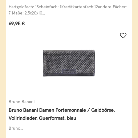
Leder
Hartgeldfach: 1Scheinfach: 1Kreditkartenfach:12andere Fächer:
7 Maße: 2,5x20x10...
Regulärer Preis:
69,95 €
Bruno Banani
Bruno Banani Damen Portemonnaie / Geldbörse,
Vollrindleder, Querformat, blau
Bruno...