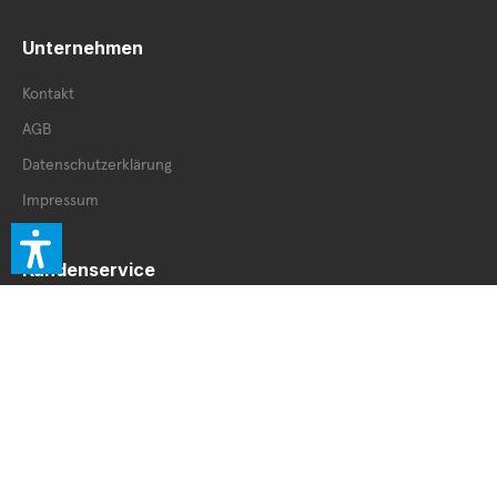
Unternehmen
Kontakt
AGB
Datenschutzerklärung
Impressum
Kundenservice
Retourenschein
Retoure innerhalb DE
Retoure außerhalb DE
Service Booklet