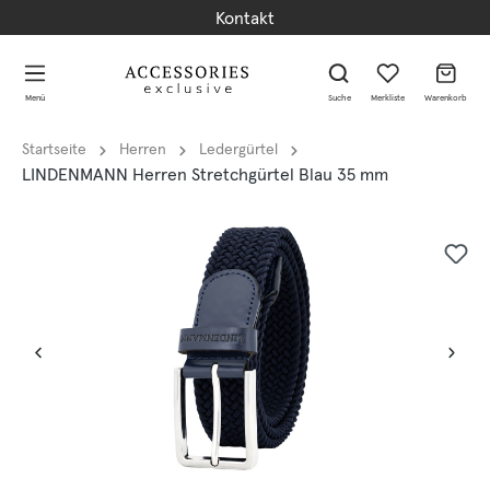
Kontakt
alt springen
alt springen
Menü
Suche
Merkliste
Warenkorb
Startseite
Herren
Ledergürtel
LINDENMANN Herren Stretchgürtel Blau 35 mm