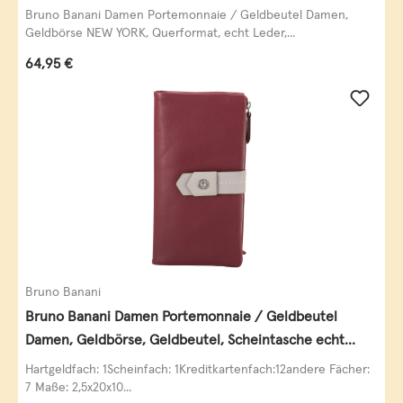
schwarz
Bruno Banani Damen Portemonnaie / Geldbeutel Damen,
Geldbörse NEW YORK, Querformat, echt Leder,...
Regulärer Preis:
64,95 €
Bruno Banani
Bruno Banani Damen Portemonnaie / Geldbeutel
Damen, Geldbörse, Geldbeutel, Scheintasche echt
Leder
Hartgeldfach: 1Scheinfach: 1Kreditkartenfach:12andere Fächer:
7 Maße: 2,5x20x10...