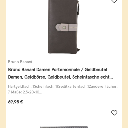
Bruno Banani
Bruno Banani Damen Portemonnaie / Geldbeutel
Damen, Geldbörse, Geldbeutel, Scheintasche echt
Leder
Hartgeldfach: 1Scheinfach: 1Kreditkartenfach:12andere Fächer:
7 Maße: 2,5x20x10...
Regulärer Preis:
69,95 €