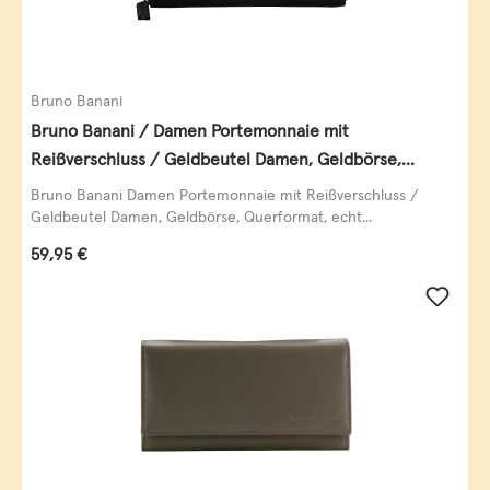
Bruno Banani
Bruno Banani / Damen Portemonnaie mit
Reißverschluss / Geldbeutel Damen, Geldbörse,
Querformat, echt Leder, black/white/red
Bruno Banani Damen Portemonnaie mit Reißverschluss /
Geldbeutel Damen, Geldbörse, Querformat, echt...
Regulärer Preis:
59,95 €