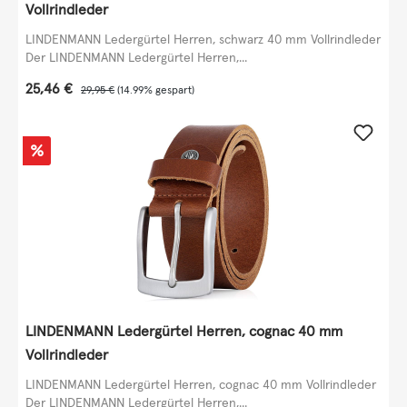
Vollrindleder
LINDENMANN Ledergürtel Herren, schwarz 40 mm Vollrindleder
Der LINDENMANN Ledergürtel Herren,...
Verkaufspreis:
25,46 €
Regulärer Preis:
29,95 €
(14.99% gespart)
Rabatt
%
LINDENMANN Ledergürtel Herren, cognac 40 mm
Vollrindleder
LINDENMANN Ledergürtel Herren, cognac 40 mm Vollrindleder
Der LINDENMANN Ledergürtel Herren,...