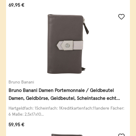
Regulärer Preis:
69,95 €
Bruno Banani
Bruno Banani Damen Portemonnaie / Geldbeutel
Damen, Geldbörse, Geldbeutel, Scheintasche echt
Leder
Hartgeldfach: 1Scheinfach: 1Kreditkartenfach:11andere Fächer:
6 Maße: 2,5x17x10...
Regulärer Preis:
59,95 €