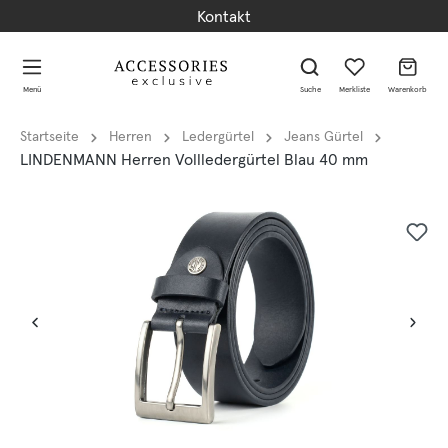
Kontakt
alt springen
alt springen
Menü
Suche
Merkliste
Warenkorb
Startseite
Herren
Ledergürtel
Jeans Gürtel
LINDENMANN Herren Vollledergürtel Blau 40 mm