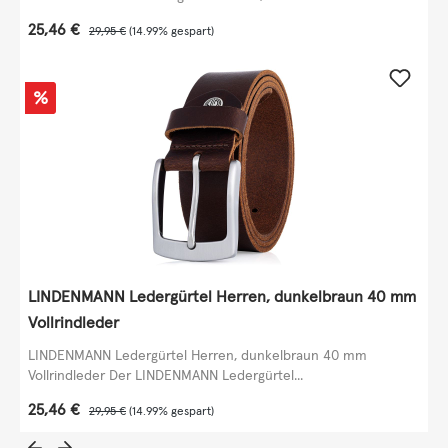
Verkaufspreis:
25,46 €
Regulärer Preis:
29,95 €
(14.99% gespart)
Rabatt
%
LINDENMANN Ledergürtel Herren, dunkelbraun 40 mm
Vollrindleder
LINDENMANN Ledergürtel Herren, dunkelbraun 40 mm
Vollrindleder Der LINDENMANN Ledergürtel...
Verkaufspreis:
25,46 €
Regulärer Preis:
29,95 €
(14.99% gespart)