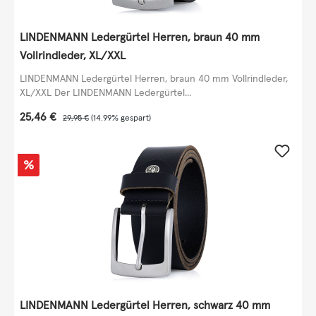
LINDENMANN Ledergürtel Herren, braun 40 mm
Vollrindleder, XL/XXL
LINDENMANN Ledergürtel Herren, braun 40 mm Vollrindleder,
XL/XXL Der LINDENMANN Ledergürtel...
Verkaufspreis:
25,46 €
Regulärer Preis:
29,95 €
(14.99% gespart)
Rabatt
%
LINDENMANN Ledergürtel Herren, schwarz 40 mm