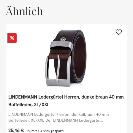
Ähnlich
Rabatt
%
LINDENMANN Ledergürtel Herren, dunkelbraun 40 mm
Büffelleder, XL/XXL
LINDENMANN Ledergürtel Herren, dunkelbraun 40 mm
Büffelleder, XL/XXL Der LINDENMANN Ledergürtel...
Verkaufspreis:
25,46 €
Regulärer Preis:
29,95 €
(14.99% gespart)