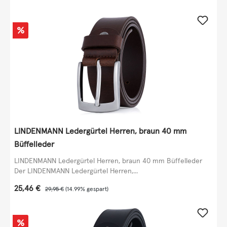
Rabatt
%
LINDENMANN Ledergürtel Herren, braun 40 mm
Büffelleder
LINDENMANN Ledergürtel Herren, braun 40 mm Büffelleder
Der LINDENMANN Ledergürtel Herren,...
Verkaufspreis:
25,46 €
Regulärer Preis:
29,95 €
(14.99% gespart)
Rabatt
%