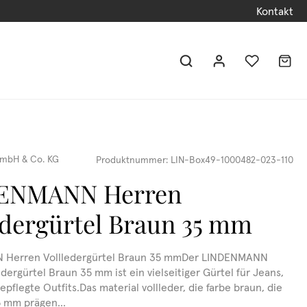
Kontakt
mbH & Co. KG
Produktnummer:
LIN-Box49-1000482-023-110
ENMANN Herren
edergürtel Braun 35 mm
Herren Vollledergürtel Braun 35 mmDer LINDENMANN
dergürtel Braun 35 mm ist ein vielseitiger Gürtel für Jeans,
pflegte Outfits.Das material vollleder, die farbe braun, die
5 mm prägen...