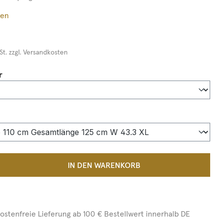
ßen
St. zzgl. Versandkosten
auswählen
r
auswählen
 Anzahl: Gib den gewünschten Wert ein 
IN DEN WARENKORB
ostenfreie Lieferung ab 100 € Bestellwert innerhalb DE