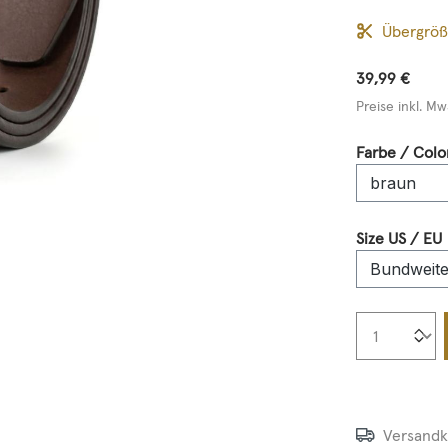
Übergrö
39,99 €
Preise inkl. Mw
Farbe / Colo
Size US / EU
Produkt
Versandk