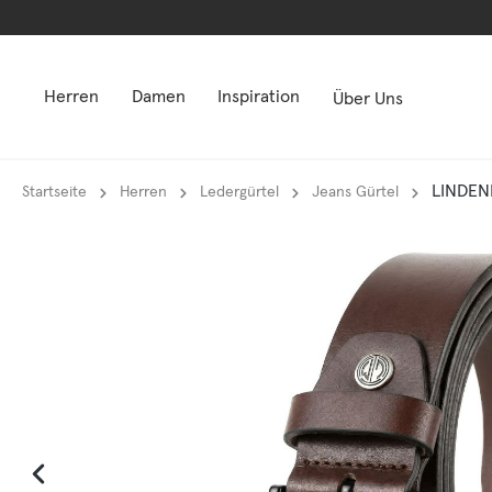
springen
springen
Zur Hauptnavigation springen
Zur Hauptnavigation springen
Herren
Damen
Inspiration
Über Uns
LINDEN
Startseite
Herren
Ledergürtel
Jeans Gürtel