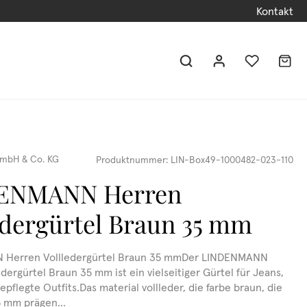
Kontakt
mbH & Co. KG
Produktnummer:
LIN-Box49-1000482-023-110
ENMANN Herren
edergürtel Braun 35 mm
Herren Vollledergürtel Braun 35 mmDer LINDENMANN
dergürtel Braun 35 mm ist ein vielseitiger Gürtel für Jeans,
pflegte Outfits.Das material vollleder, die farbe braun, die
5 mm prägen...