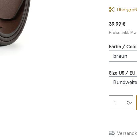
Übergrö
39,99 €
Preise inkl. Mw
Farbe / Colo
Size US / EU
Produkt
Versandk