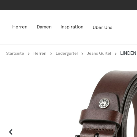
springen
springen
Zur Hauptnavigation springen
Zur Hauptnavigation springen
Herren
Damen
Inspiration
Über Uns
LINDEN
Startseite
Herren
Ledergürtel
Jeans Gürtel