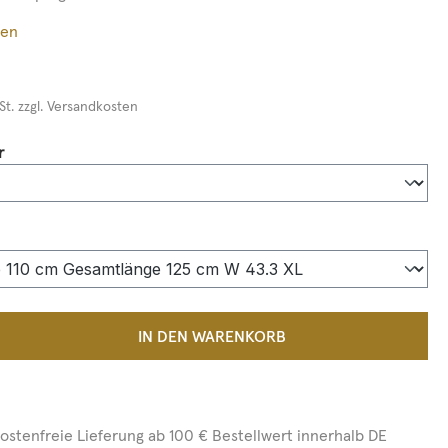
ßen
St. zzgl. Versandkosten
auswählen
r
auswählen
 Anzahl: Gib den gewünschten Wert ein 
IN DEN WARENKORB
ostenfreie Lieferung ab 100 € Bestellwert innerhalb DE