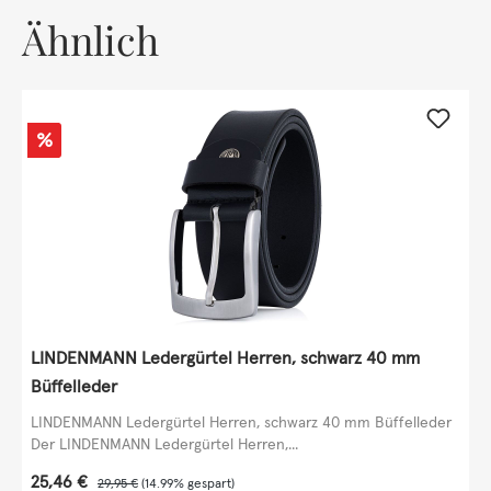
Ähnlich
Rabatt
%
LINDENMANN Ledergürtel Herren, schwarz 40 mm
Büffelleder
LINDENMANN Ledergürtel Herren, schwarz 40 mm Büffelleder
Der LINDENMANN Ledergürtel Herren,...
Verkaufspreis:
25,46 €
Regulärer Preis:
29,95 €
(14.99% gespart)