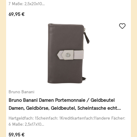
7 Maße: 2,5x20x10...
Regulärer Preis:
69,95 €
Bruno Banani
Bruno Banani Damen Portemonnaie / Geldbeutel
Damen, Geldbörse, Geldbeutel, Scheintasche echt
Leder
Hartgeldfach: 1Scheinfach: 1Kreditkartenfach:11andere Fächer:
6 Maße: 2,5x17x10...
Regulärer Preis:
59,95 €