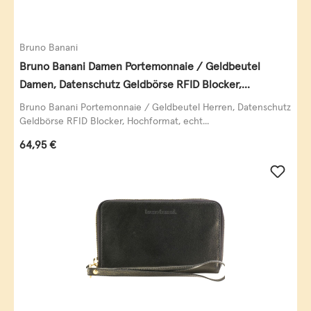
Bruno Banani
Bruno Banani Damen Portemonnaie / Geldbeutel
Damen, Datenschutz Geldbörse RFID Blocker,
Querformat, echt Leder, taupe
Bruno Banani Portemonnaie / Geldbeutel Herren, Datenschutz
Geldbörse RFID Blocker, Hochformat, echt...
Regulärer Preis:
64,95 €