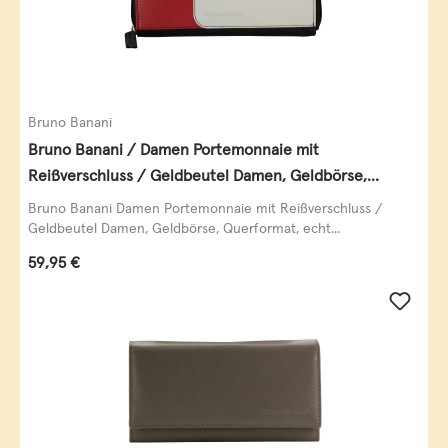
Bruno Banani
Bruno Banani / Damen Portemonnaie mit
Reißverschluss / Geldbeutel Damen, Geldbörse,
Querformat, echt Leder, black/white/red
Bruno Banani Damen Portemonnaie mit Reißverschluss /
Geldbeutel Damen, Geldbörse, Querformat, echt...
Regulärer Preis:
59,95 €