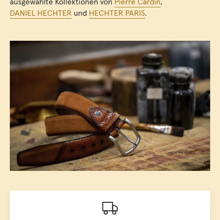
ausgewählte Kollektionen von
Pierre Cardin
,
DANIEL HECHTER
und
HECHTER PARIS
.