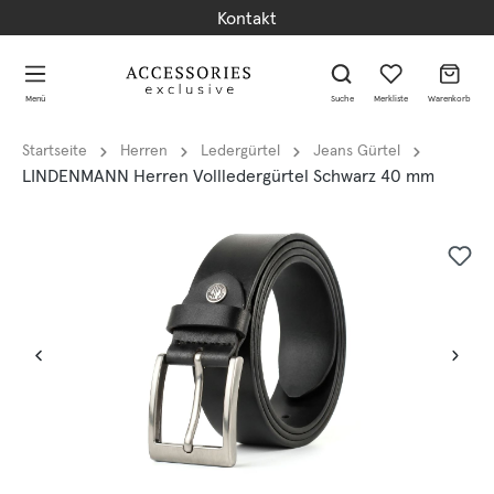
Kontakt
alt springen
alt springen
Menü
Suche
Merkliste
Warenkorb
Startseite
Herren
Ledergürtel
Jeans Gürtel
LINDENMANN Herren Vollledergürtel Schwarz 40 mm