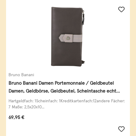
Bruno Banani
Bruno Banani Damen Portemonnaie / Geldbeutel
Damen, Geldbörse, Geldbeutel, Scheintasche echt
Leder
Hartgeldfach: 1Scheinfach: 1Kreditkartenfach:12andere Fächer:
7 Maße: 2,5x20x10...
Regulärer Preis:
69,95 €