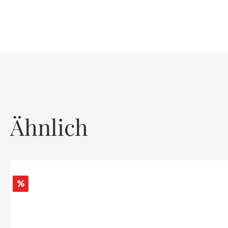
Ähnlich
Rabatt
%