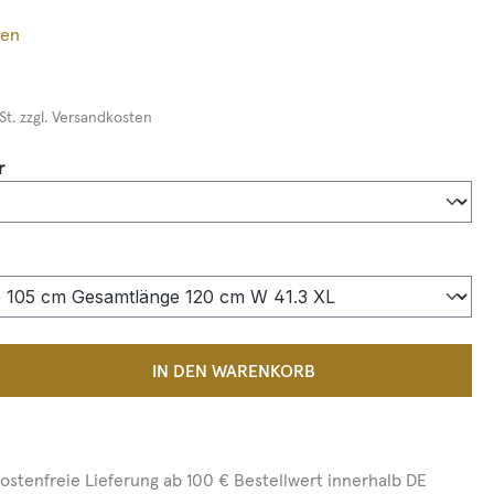
ßen
St. zzgl. Versandkosten
auswählen
r
auswählen
 Anzahl: Gib den gewünschten Wert ein 
IN DEN WARENKORB
ostenfreie Lieferung ab 100 € Bestellwert innerhalb DE