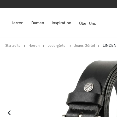
springen
springen
Zur Hauptnavigation springen
Zur Hauptnavigation springen
Herren
Damen
Inspiration
Über Uns
LINDEN
Startseite
Herren
Ledergürtel
Jeans Gürtel