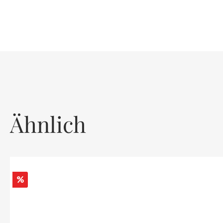
Ähnlich
Rabatt
%