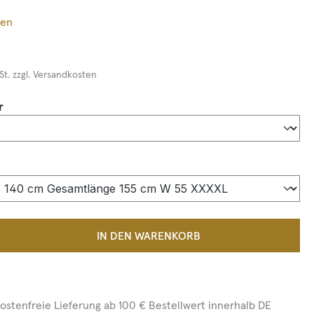
ßen
St. zzgl. Versandkosten
auswählen
r
auswählen
 Anzahl: Gib den gewünschten Wert ein 
IN DEN WARENKORB
ostenfreie Lieferung ab 100 € Bestellwert innerhalb DE