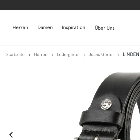
springen
springen
Zur Hauptnavigation springen
Zur Hauptnavigation springen
Herren
Damen
Inspiration
Über Uns
LINDEN
Startseite
Herren
Ledergürtel
Jeans Gürtel