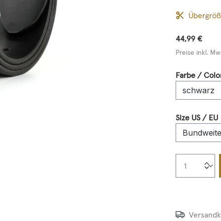
Übergrö
44,99 €
Preise inkl. Mw
Farbe / Colo
Size US / EU
Produkt
Versandk