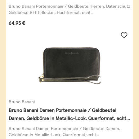
Querformat, echt Leder, taupe
Bruno Banani Portemonnaie / Geldbeutel Herren, Datenschutz
Geldbörse RFID Blocker, Hochformat, echt...
Regulärer Preis:
64,95 €
Bruno Banani
Bruno Banani Damen Portemonnaie / Geldbeutel
Damen, Geldbörse in Metallic-Look, Querformat, echt
Leder, schwarz-gold
Bruno Banani Damen Portemonnaie / Geldbeutel Damen,
Geldbörse in Metallic-Look, Querformat, echt...