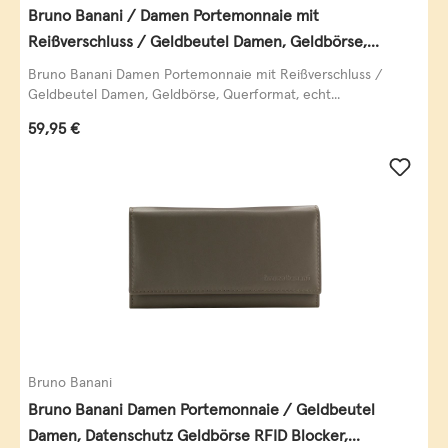
Bruno Banani / Damen Portemonnaie mit
Reißverschluss / Geldbeutel Damen, Geldbörse,
Querformat, echt Leder, black/white/red
Bruno Banani Damen Portemonnaie mit Reißverschluss /
Geldbeutel Damen, Geldbörse, Querformat, echt...
Regulärer Preis:
59,95 €
Bruno Banani
Bruno Banani Damen Portemonnaie / Geldbeutel
Damen, Datenschutz Geldbörse RFID Blocker,