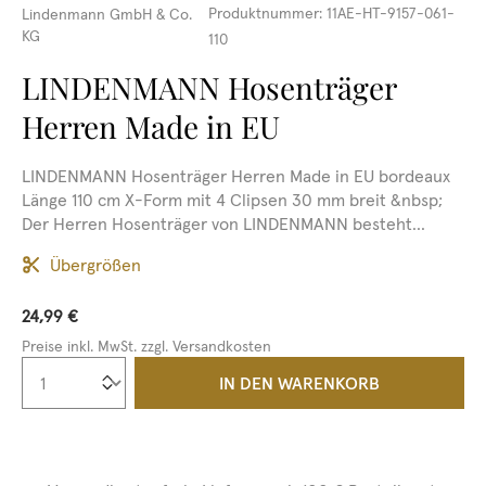
Produktnummer:
11AE-HT-9157-061-
Lindenmann GmbH & Co.
KG
110
LINDENMANN Hosenträger
Herren Made in EU
LINDENMANN Hosenträger Herren Made in EU bordeaux
Länge 110 cm X-Form mit 4 Clipsen 30 mm breit &nbsp;
Der Herren Hosenträger von LINDENMANN besteht...
Übergrößen
24,99 €
Preise inkl. MwSt. zzgl. Versandkosten
Produkt Anzahl: Gib den gewünschten We
IN DEN WARENKORB