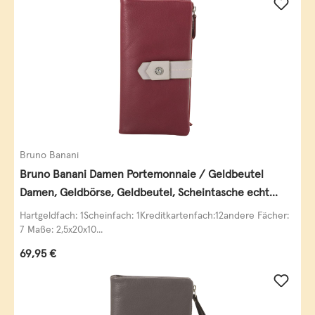
Bruno Banani
Bruno Banani Damen Portemonnaie / Geldbeutel
Damen, Geldbörse, Geldbeutel, Scheintasche echt
Leder
Hartgeldfach: 1Scheinfach: 1Kreditkartenfach:12andere Fächer:
7 Maße: 2,5x20x10...
Regulärer Preis:
69,95 €