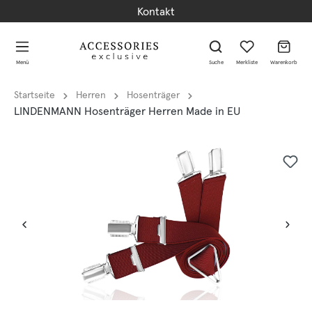
Kontakt
alt springen
alt springen
Menü
Suche
Merkliste
Warenkorb
Startseite
Herren
Hosenträger
LINDENMANN Hosenträger Herren Made in EU