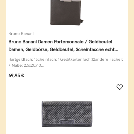
Bruno Banani
Bruno Banani Damen Portemonnaie / Geldbeutel
Damen, Geldbörse, Geldbeutel, Scheintasche echt
Leder
Hartgeldfach: 1Scheinfach: 1Kreditkartenfach:12andere Fächer:
7 Maße: 2,5x20x10...
Regulärer Preis:
69,95 €