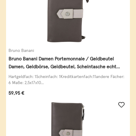
Bruno Banani
Bruno Banani Damen Portemonnaie / Geldbeutel
Damen, Geldbörse, Geldbeutel, Scheintasche echt
Leder
Hartgeldfach: 1Scheinfach: 1Kreditkartenfach:11andere Fächer:
6 Maße: 2,5x17x10...
Regulärer Preis:
59,95 €