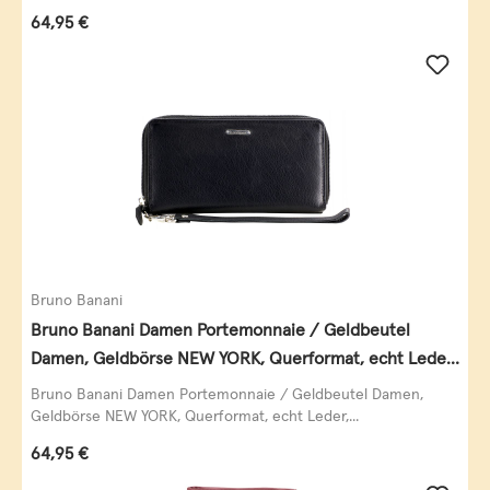
Regulärer Preis:
64,95 €
Bruno Banani
Bruno Banani Damen Portemonnaie / Geldbeutel
Damen, Geldbörse NEW YORK, Querformat, echt Leder,
schwarz
Bruno Banani Damen Portemonnaie / Geldbeutel Damen,
Geldbörse NEW YORK, Querformat, echt Leder,...
Regulärer Preis:
64,95 €