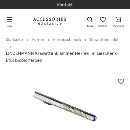
Kontakt
alt springen
alt springen
Menü
Suche
Merkliste
Warenkorb
Startseite
Herren
Herrenschmuck
Krawattennadel
LINDENMANN Krawattenklammer Herren im Geschenk-
Etui bicolorfarben