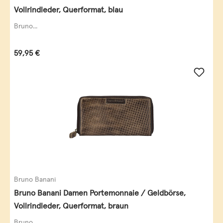
Vollrindleder, Querformat, blau
Bruno...
Regulärer Preis:
59,95 €
Bruno Banani
Bruno Banani Damen Portemonnaie / Geldbörse,
Vollrindleder, Querformat, braun
Bruno...