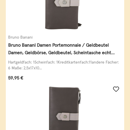
Bruno Banani
Bruno Banani Damen Portemonnaie / Geldbeutel
Damen, Geldbörse, Geldbeutel, Scheintasche echt
Leder
Hartgeldfach: 1Scheinfach: 1Kreditkartenfach:11andere Fächer:
6 Maße: 2,5x17x10...
Regulärer Preis:
59,95 €