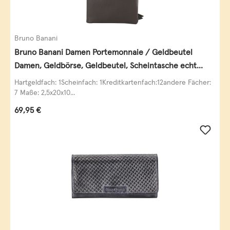
Bruno Banani
Bruno Banani Damen Portemonnaie / Geldbeutel
Damen, Geldbörse, Geldbeutel, Scheintasche echt
Leder
Hartgeldfach: 1Scheinfach: 1Kreditkartenfach:12andere Fächer:
7 Maße: 2,5x20x10...
Regulärer Preis:
69,95 €