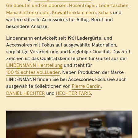
Geldbeutel und Geldbörsen
,
Hosenträger
,
Ledertaschen
,
Manschettenknöpfe
,
Krawattenklammern
,
Schals
und
weitere stilvolle Accessoires für Alltag, Beruf und
besondere Anlässe.
Lindenmann entwickelt seit 1961 Ledergürtel und
Accessoires mit Fokus auf ausgewählte Materialien,
sorgfältige Verarbeitung und langlebige Qualität. Das 3 x L
Zeichen ist das Qualitätskennzeichen für Gürtel aus der
LINDENMANN Herstellung
und steht für
100 % echtes VoLLLeder
. Neben Produkten der Marke
LINDENMANN finden Sie bei Accessories Exclusive auch
ausgewählte Kollektionen von
Pierre Cardin
,
DANIEL HECHTER
und
HECHTER PARIS
.