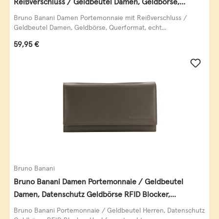
Reißverschluss / Geldbeutel Damen, Geldbörse,
Querformat, echt Leder, black/white/red
Bruno Banani Damen Portemonnaie mit Reißverschluss /
Geldbeutel Damen, Geldbörse, Querformat, echt...
Regulärer Preis:
59,95 €
Bruno Banani
Bruno Banani Damen Portemonnaie / Geldbeutel
Damen, Datenschutz Geldbörse RFID Blocker,
Querformat, echt Leder, taupe
Bruno Banani Portemonnaie / Geldbeutel Herren, Datenschutz