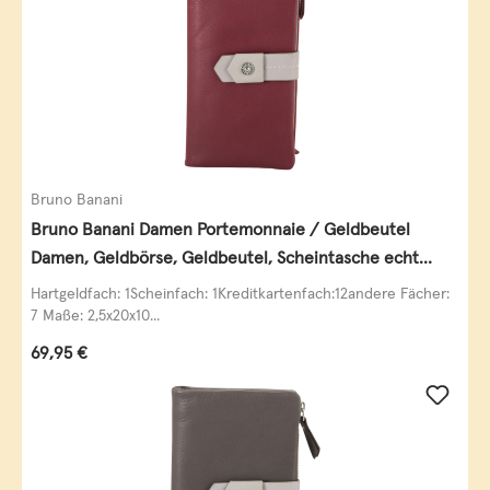
Bruno Banani
Bruno Banani Damen Portemonnaie / Geldbeutel
Damen, Geldbörse, Geldbeutel, Scheintasche echt
Leder
Hartgeldfach: 1Scheinfach: 1Kreditkartenfach:12andere Fächer:
7 Maße: 2,5x20x10...
Regulärer Preis:
69,95 €