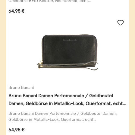
Geldbörse RFID Blocker, Hochformat, echt...
Regulärer Preis:
64,95 €
Bruno Banani
Bruno Banani Damen Portemonnaie / Geldbeutel
Damen, Geldbörse in Metallic-Look, Querformat, echt
Leder, schwarz-gold
Bruno Banani Damen Portemonnaie / Geldbeutel Damen,
Geldbörse in Metallic-Look, Querformat, echt...
Regulärer Preis:
64,95 €