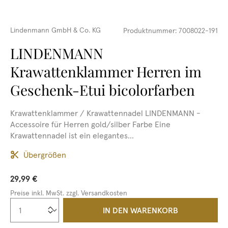
Lindenmann GmbH & Co. KG
Produktnummer:
7008022-191
LINDENMANN
Krawattenklammer Herren im
Geschenk-Etui bicolorfarben
Krawattenklammer / Krawattennadel LINDENMANN -
Accessoire für Herren gold/silber Farbe Eine
Krawattennadel ist ein elegantes...
Übergrößen
29,99 €
Preise inkl. MwSt. zzgl. Versandkosten
Produkt Anzahl: Gib den gewünschten We
IN DEN WARENKORB