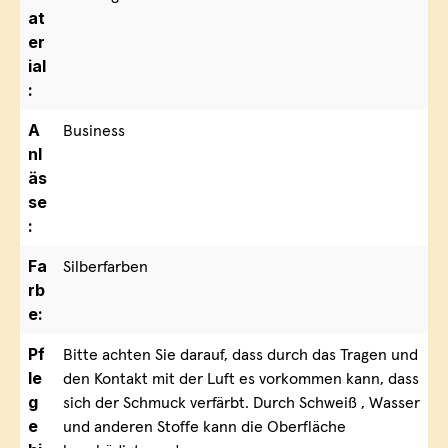
at
er
ial
:
A
Business
nl
äs
se
:
Fa
Silberfarben
rb
e:
Pf
Bitte achten Sie darauf, dass durch das Tragen und
le
den Kontakt mit der Luft es vorkommen kann, dass
g
sich der Schmuck verfärbt. Durch Schweiß , Wasser
e
und anderen Stoffe kann die Oberfläche