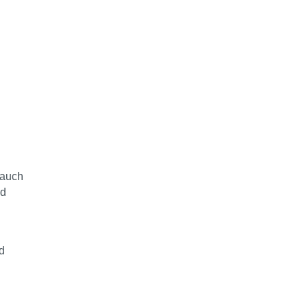
 auch
nd
d