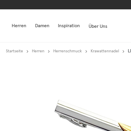
springen
springen
Zur Hauptnavigation springen
Zur Hauptnavigation springen
Herren
Damen
Inspiration
Über Uns
L
Startseite
Herren
Herrenschmuck
Krawattennadel