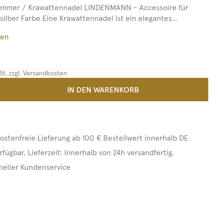
ammer / Krawattennadel LINDENMANN - Accessoire für
ilber Farbe Eine Krawattennadel ist ein elegantes...
ßen
St. zzgl. Versandkosten
 Anzahl: Gib den gewünschten Wert ein 
IN DEN WARENKORB
ostenfreie Lieferung ab 100 € Bestellwert innerhalb DE
rfügbar, Lieferzeit: Innerhalb von 24h versandfertig.
neller Kundenservice