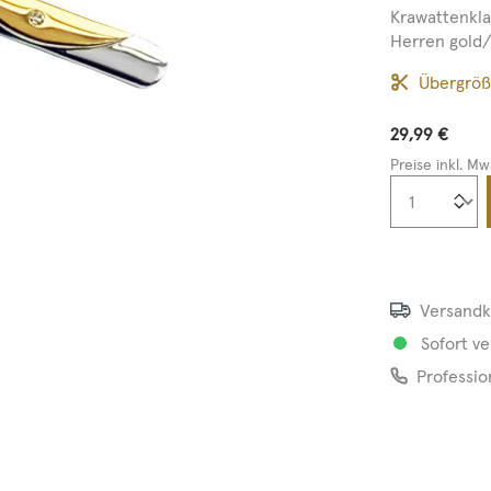
Krawattenkl
Herren gold/s
Übergrö
29,99 €
Preise inkl. Mw
Produkt
Versandk
Sofort ve
Professio