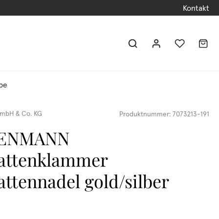
Kontakt
be
mbH & Co. KG
Produktnummer:
7073213-191
DENMANN
attenklammer
ttennadel gold/silber