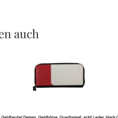
en auch
 Geldbeutel Damen, Geldbörse, Querformat, echt Leder, black