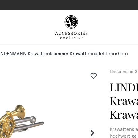
INDENMANN Krawattenklammer Krawattennadel Tenorhorn
Lindenmann G
LIN
Kraw
Krawa
Krawattenkl
hochwertige 