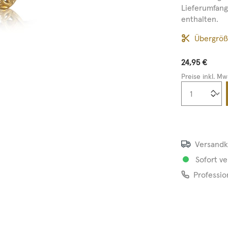
Lieferumfan
enthalten.
Übergrö
24,95 €
Preise inkl. Mw
Produkt
Versandk
Sofort ve
Professio