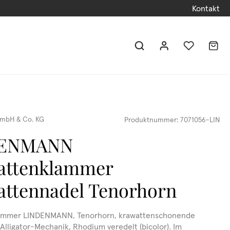
Kontakt
mbH & Co. KG
Produktnummer:
7071056-LIN
DENMANN
attenklammer
ttennadel Tenorhorn
ammer LINDENMANN, Tenorhorn, krawattenschonende
Alligator-Mechanik, Rhodium veredelt (bicolor). Im