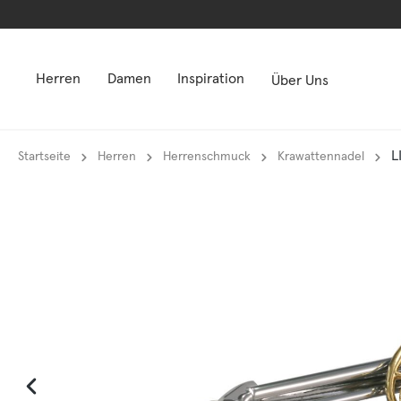
springen
springen
Zur Hauptnavigation springen
Zur Hauptnavigation springen
Herren
Damen
Inspiration
Über Uns
L
Startseite
Herren
Herrenschmuck
Krawattennadel