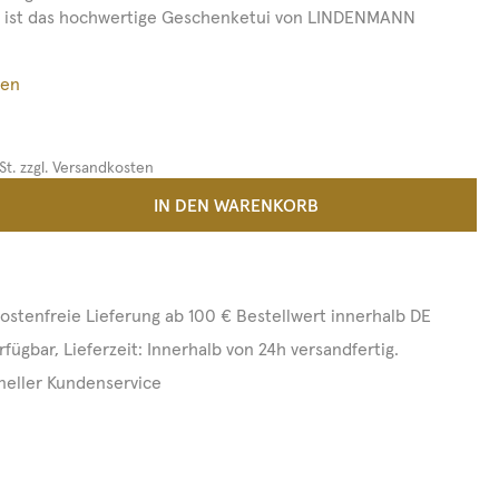
g ist das hochwertige Geschenketui von LINDENMANN
ßen
St. zzgl. Versandkosten
 Anzahl: Gib den gewünschten Wert ein 
IN DEN WARENKORB
ostenfreie Lieferung ab 100 € Bestellwert innerhalb DE
rfügbar, Lieferzeit: Innerhalb von 24h versandfertig.
neller Kundenservice