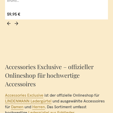
Bruno...
Regulärer Preis:
59,95 €
Accessories Exclusive – offizieller
Onlineshop für hochwertige
Accessoires
Accessories Exclusive
ist der offizielle Onlineshop für
LINDENMANN Ledergürtel
und ausgewählte Accessoires
für
Damen
und
Herren
. Das Sortiment umfasst
hochwertige
Ledergürtel aus Echtleder
,