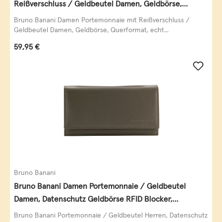
Reißverschluss / Geldbeutel Damen, Geldbörse,
Querformat, echt Leder, black/white/red
Bruno Banani Damen Portemonnaie mit Reißverschluss /
Geldbeutel Damen, Geldbörse, Querformat, echt...
Regulärer Preis:
59,95 €
Bruno Banani
Bruno Banani Damen Portemonnaie / Geldbeutel
Damen, Datenschutz Geldbörse RFID Blocker,
Querformat, echt Leder, taupe
Bruno Banani Portemonnaie / Geldbeutel Herren, Datenschutz