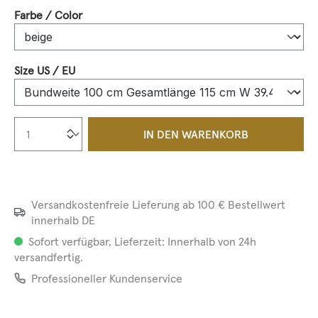
auswählen
Farbe / Color
auswählen
Size US / EU
Produkt Anzahl: Gib den gewünschten We
IN DEN WARENKORB
Versandkostenfreie Lieferung ab 100 € Bestellwert
innerhalb DE
Sofort verfügbar, Lieferzeit: Innerhalb von 24h
versandfertig.
Professioneller Kundenservice