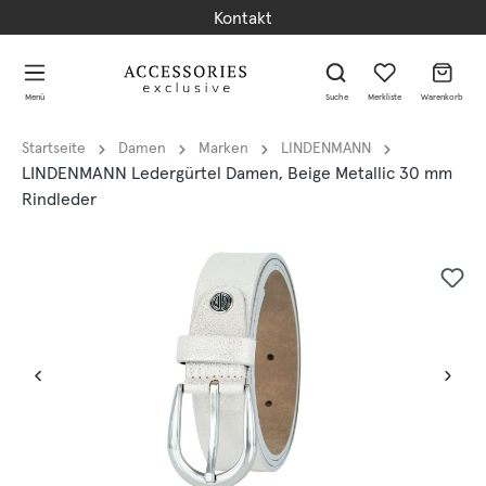
Kontakt
alt springen
alt springen
Menü
Suche
Merkliste
Warenkorb
Startseite
Damen
Marken
LINDENMANN
LINDENMANN Ledergürtel Damen, Beige Metallic 30 mm
Rindleder