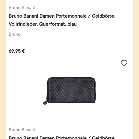
Bruno Banani
Bruno Banani Damen Portemonnaie / Geldbörse,
Vollrindleder, Querformat, blau
Bruno...
Regulärer Preis:
69,95 €
Bruno Banani
Bruno Banani Damen Portemonnaie / Geldbörse,