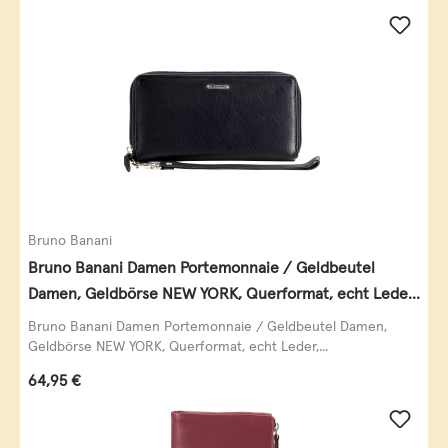
Bruno Banani
Bruno Banani Damen Portemonnaie / Geldbeutel
Damen, Geldbörse NEW YORK, Querformat, echt Leder,
schwarz
Bruno Banani Damen Portemonnaie / Geldbeutel Damen,
Geldbörse NEW YORK, Querformat, echt Leder,...
Regulärer Preis:
64,95 €