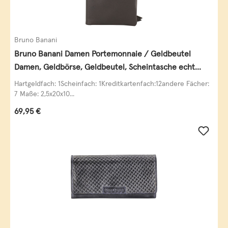
Bruno Banani
Bruno Banani Damen Portemonnaie / Geldbeutel
Damen, Geldbörse, Geldbeutel, Scheintasche echt
Leder
Hartgeldfach: 1Scheinfach: 1Kreditkartenfach:12andere Fächer:
7 Maße: 2,5x20x10...
Regulärer Preis:
69,95 €