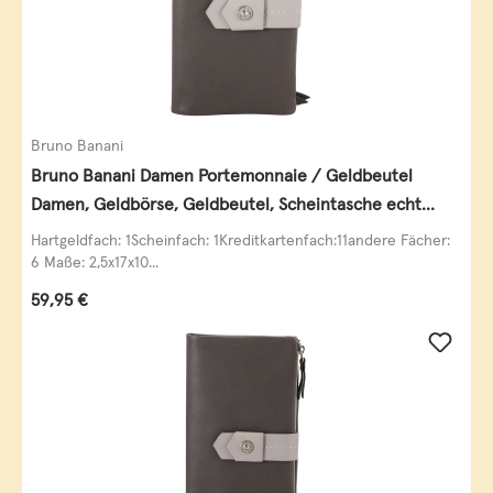
Bruno Banani
Bruno Banani Damen Portemonnaie / Geldbeutel
Damen, Geldbörse, Geldbeutel, Scheintasche echt
Leder
Hartgeldfach: 1Scheinfach: 1Kreditkartenfach:11andere Fächer:
6 Maße: 2,5x17x10...
Regulärer Preis:
59,95 €