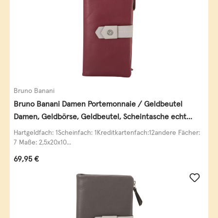
Bruno Banani
Bruno Banani Damen Portemonnaie / Geldbeutel
Damen, Geldbörse, Geldbeutel, Scheintasche echt
Leder
Hartgeldfach: 1Scheinfach: 1Kreditkartenfach:12andere Fächer:
7 Maße: 2,5x20x10...
Regulärer Preis:
69,95 €