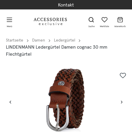
Kontakt
alt springen
alt springen
Menü
Suche
Merkliste
Warenkorb
Startseite
Damen
Ledergürtel
LINDENMANN Ledergürtel Damen cognac 30 mm
Flechtgürtel