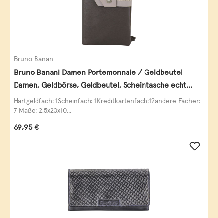
Bruno Banani
Bruno Banani Damen Portemonnaie / Geldbeutel
Damen, Geldbörse, Geldbeutel, Scheintasche echt
Leder
Hartgeldfach: 1Scheinfach: 1Kreditkartenfach:12andere Fächer:
7 Maße: 2,5x20x10...
Regulärer Preis:
69,95 €