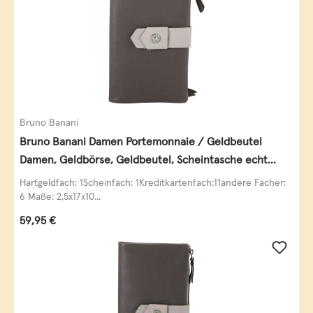
Bruno Banani
Bruno Banani Damen Portemonnaie / Geldbeutel
Damen, Geldbörse, Geldbeutel, Scheintasche echt
Leder
Hartgeldfach: 1Scheinfach: 1Kreditkartenfach:11andere Fächer:
6 Maße: 2,5x17x10...
Regulärer Preis:
59,95 €