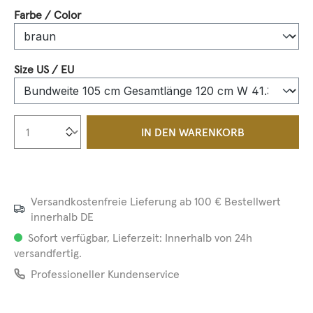
auswählen
Farbe / Color
auswählen
Size US / EU
Produkt Anzahl: Gib den gewünschten We
IN DEN WARENKORB
Versandkostenfreie Lieferung ab 100 € Bestellwert
innerhalb DE
Sofort verfügbar, Lieferzeit: Innerhalb von 24h
versandfertig.
Professioneller Kundenservice