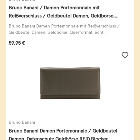
Bruno Banani / Damen Portemonnaie mit
Reißverschluss / Geldbeutel Damen, Geldbörse,
Querformat, echt Leder, black/white/red
Bruno Banani Damen Portemonnaie mit Reißverschluss /
Geldbeutel Damen, Geldbörse, Querformat, echt...
Regulärer Preis:
59,95 €
Bruno Banani
Bruno Banani Damen Portemonnaie / Geldbeutel
Damen, Datenschutz Geldbörse RFID Blocker,