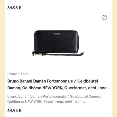
Regulärer Preis:
64,95 €
Bruno Banani
Bruno Banani Damen Portemonnaie / Geldbeutel
Damen, Geldbörse NEW YORK, Querformat, echt Leder,
schwarz
Bruno Banani Damen Portemonnaie / Geldbeutel Damen,
Geldbörse NEW YORK, Querformat, echt Leder,...
Regulärer Preis:
64,95 €