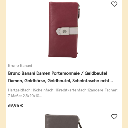
Bruno Banani
Bruno Banani Damen Portemonnaie / Geldbeutel
Damen, Geldbörse, Geldbeutel, Scheintasche echt
Leder
Hartgeldfach: 1Scheinfach: 1Kreditkartenfach:12andere Fächer:
7 Maße: 2,5x20x10...
Regulärer Preis:
69,95 €