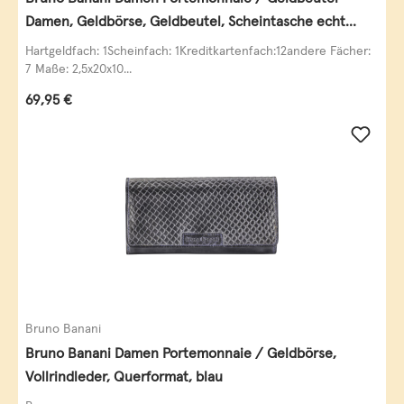
Damen, Geldbörse, Geldbeutel, Scheintasche echt
Leder
Hartgeldfach: 1Scheinfach: 1Kreditkartenfach:12andere Fächer:
7 Maße: 2,5x20x10...
Regulärer Preis:
69,95 €
Bruno Banani
Bruno Banani Damen Portemonnaie / Geldbörse,
Vollrindleder, Querformat, blau