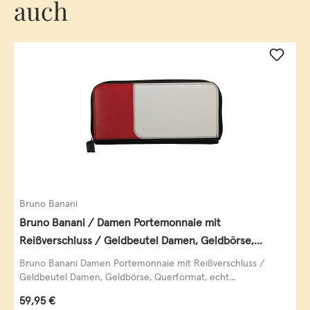
auch
Bruno Banani
Bruno Banani / Damen Portemonnaie mit
Reißverschluss / Geldbeutel Damen, Geldbörse,
Querformat, echt Leder, black/white/red
Bruno Banani Damen Portemonnaie mit Reißverschluss /
Geldbeutel Damen, Geldbörse, Querformat, echt...
Regulärer Preis:
59,95 €