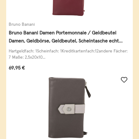
Bruno Banani
Bruno Banani Damen Portemonnaie / Geldbeutel
Damen, Geldbörse, Geldbeutel, Scheintasche echt
Leder
Hartgeldfach: 1Scheinfach: 1Kreditkartenfach:12andere Fächer:
7 Maße: 2,5x20x10...
Regulärer Preis:
69,95 €