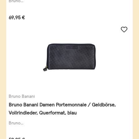
Bruno...
Regulärer Preis:
69,95 €
Bruno Banani
Bruno Banani Damen Portemonnaie / Geldbörse,
Vollrindleder, Querformat, blau
Bruno...