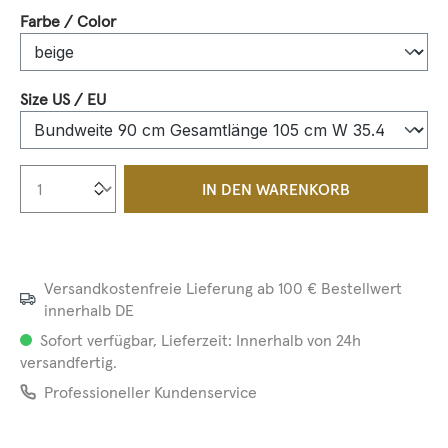
auswählen
Farbe / Color
auswählen
Size US / EU
Produkt Anzahl: Gib den gewünschten We
IN DEN WARENKORB
Versandkostenfreie Lieferung ab 100 € Bestellwert
innerhalb DE
Sofort verfügbar, Lieferzeit: Innerhalb von 24h
versandfertig.
Professioneller Kundenservice