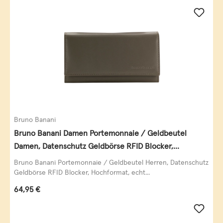
Bruno Banani
Bruno Banani Damen Portemonnaie / Geldbeutel
Damen, Datenschutz Geldbörse RFID Blocker,
Querformat, echt Leder, taupe
Bruno Banani Portemonnaie / Geldbeutel Herren, Datenschutz
Geldbörse RFID Blocker, Hochformat, echt...
Regulärer Preis:
64,95 €