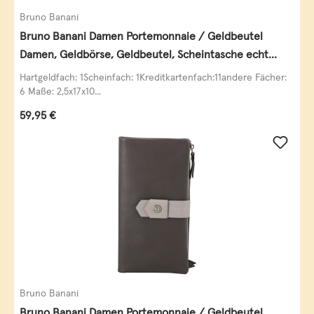
Bruno Banani
Bruno Banani Damen Portemonnaie / Geldbeutel
Damen, Geldbörse, Geldbeutel, Scheintasche echt
Leder
Hartgeldfach: 1Scheinfach: 1Kreditkartenfach:11andere Fächer:
6 Maße: 2,5x17x10...
Regulärer Preis:
59,95 €
Bruno Banani
Bruno Banani Damen Portemonnaie / Geldbeutel