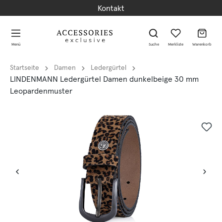
Kontakt
alt springen
alt springen
Menü
Suche
Merkliste
Warenkorb
Startseite
Damen
Ledergürtel
LINDENMANN Ledergürtel Damen dunkelbeige 30 mm
Leopardenmuster