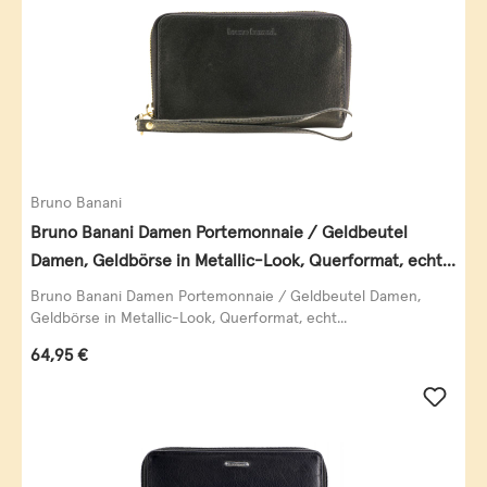
Bruno Banani
Bruno Banani Damen Portemonnaie / Geldbeutel
Damen, Geldbörse in Metallic-Look, Querformat, echt
Leder, schwarz-gold
Bruno Banani Damen Portemonnaie / Geldbeutel Damen,
Geldbörse in Metallic-Look, Querformat, echt...
Regulärer Preis:
64,95 €