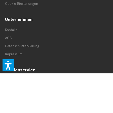
Cookie Einstellungen
Unternehmen
Kontakt
AGB
Datenschutzerklärung
Impressum
Kundenservice
Retourenschein
Retoure innerhalb DE
Retoure außerhalb DE
Service Booklet