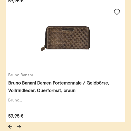
Regulärer Preis:
59,95 €
Bruno Banani
Bruno Banani Damen Portemonnaie / Geldbörse,
Vollrindleder, Querformat, braun
Bruno...
Regulärer Preis:
59,95 €