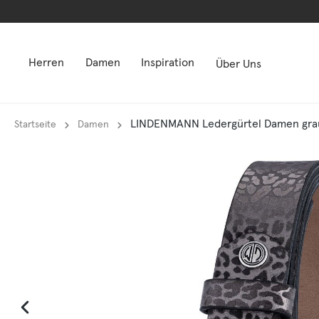
springen
springen
Zur Hauptnavigation springen
Zur Hauptnavigation springen
Herren
Damen
Inspiration
Über Uns
LINDENMANN Ledergürtel Damen gra
Startseite
Damen