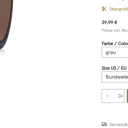
Übergrö
39,99 €
Preise inkl. Mw
Farbe / Colo
Size US / EU
Produkt
Versandk