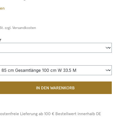
ßen
St. zzgl. Versandkosten
auswählen
r
auswählen
 Anzahl: Gib den gewünschten Wert ein 
IN DEN WARENKORB
ostenfreie Lieferung ab 100 € Bestellwert innerhalb DE