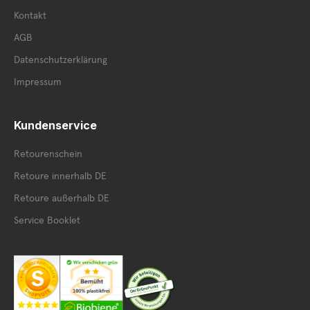
Kontakt
AGB
Datenschutzerklärung
Impressum
Kundenservice
Retourenschein
Retoure innerhalb DE
Retoure außerhalb DE
Service Booklet