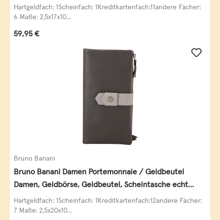
Leder
Hartgeldfach: 1Scheinfach: 1Kreditkartenfach:11andere Fächer:
6 Maße: 2,5x17x10...
Regulärer Preis:
59,95 €
Bruno Banani
Bruno Banani Damen Portemonnaie / Geldbeutel
Damen, Geldbörse, Geldbeutel, Scheintasche echt
Leder
Hartgeldfach: 1Scheinfach: 1Kreditkartenfach:12andere Fächer:
7 Maße: 2,5x20x10...