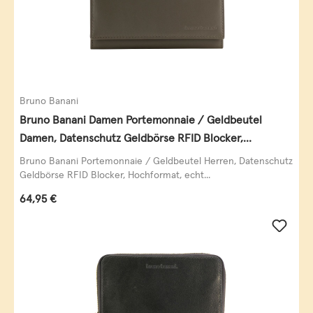
Bruno Banani
Bruno Banani Damen Portemonnaie / Geldbeutel
Damen, Datenschutz Geldbörse RFID Blocker,
Querformat, echt Leder, taupe
Bruno Banani Portemonnaie / Geldbeutel Herren, Datenschutz
Geldbörse RFID Blocker, Hochformat, echt...
Regulärer Preis:
64,95 €