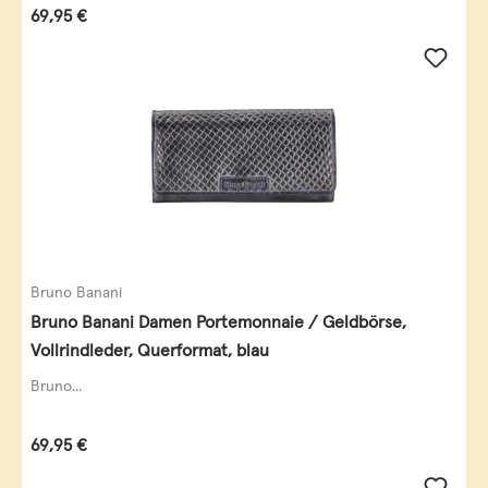
Regulärer Preis:
69,95 €
Bruno Banani
Bruno Banani Damen Portemonnaie / Geldbörse,
Vollrindleder, Querformat, blau
Bruno...
Regulärer Preis:
69,95 €