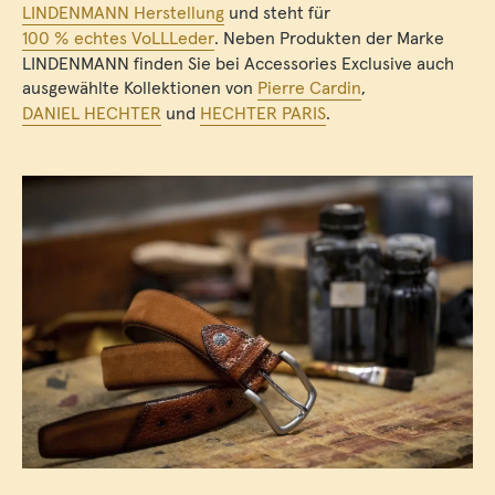
LINDENMANN Herstellung
und steht für
100 % echtes VoLLLeder
. Neben Produkten der Marke
LINDENMANN finden Sie bei Accessories Exclusive auch
ausgewählte Kollektionen von
Pierre Cardin
,
DANIEL HECHTER
und
HECHTER PARIS
.