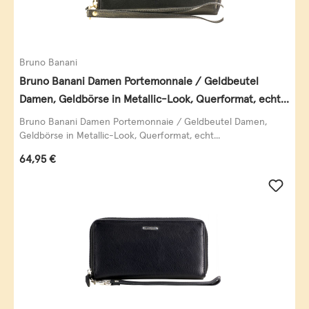
Bruno Banani
Bruno Banani Damen Portemonnaie / Geldbeutel
Damen, Geldbörse in Metallic-Look, Querformat, echt
Leder, schwarz-gold
Bruno Banani Damen Portemonnaie / Geldbeutel Damen,
Geldbörse in Metallic-Look, Querformat, echt...
Regulärer Preis:
64,95 €