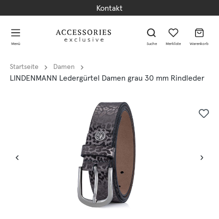
Kontakt
alt springen
alt springen
Menü
Suche
Merkliste
Warenkorb
Startseite
Damen
LINDENMANN Ledergürtel Damen grau 30 mm Rindleder