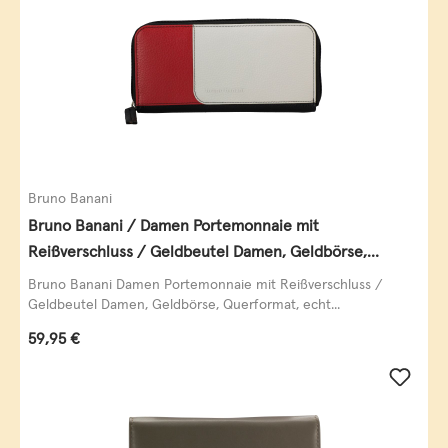
Bruno Banani
Bruno Banani / Damen Portemonnaie mit
Reißverschluss / Geldbeutel Damen, Geldbörse,
Querformat, echt Leder, black/white/red
Bruno Banani Damen Portemonnaie mit Reißverschluss /
Geldbeutel Damen, Geldbörse, Querformat, echt...
Regulärer Preis:
59,95 €