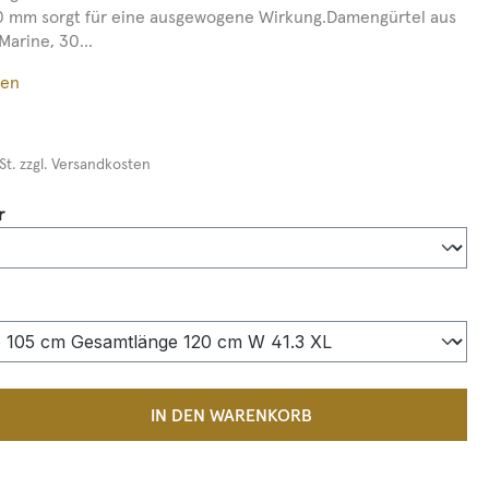
0 mm sorgt für eine ausgewogene Wirkung.Damengürtel aus
Marine, 30...
ßen
St. zzgl. Versandkosten
auswählen
r
auswählen
 Anzahl: Gib den gewünschten Wert ein 
IN DEN WARENKORB