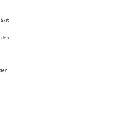
lässt
 sich
rden.