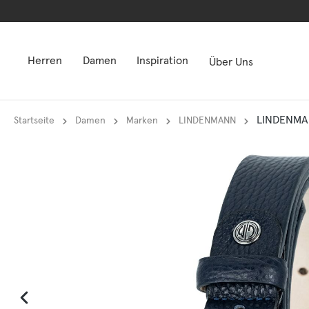
springen
springen
Zur Hauptnavigation springen
Zur Hauptnavigation springen
Herren
Damen
Inspiration
Über Uns
LINDENMAN
Startseite
Damen
Marken
LINDENMANN