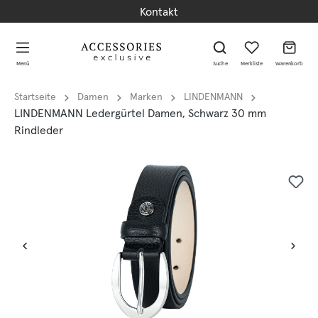
Kontakt
alt springen
alt springen
Menü
Suche
Merkliste
Warenkorb
Startseite
Damen
Marken
LINDENMANN
LINDENMANN Ledergürtel Damen, Schwarz 30 mm
Rindleder