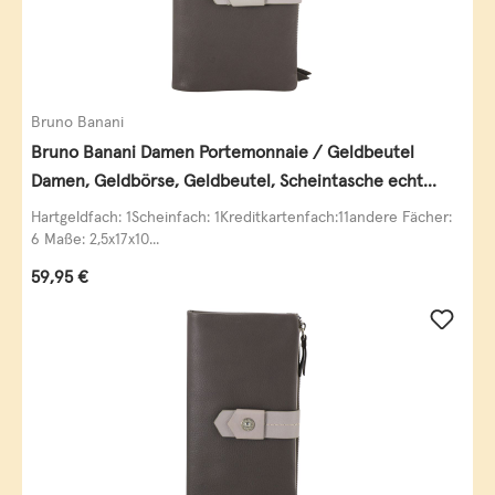
Bruno Banani
Bruno Banani Damen Portemonnaie / Geldbeutel
Damen, Geldbörse, Geldbeutel, Scheintasche echt
Leder
Hartgeldfach: 1Scheinfach: 1Kreditkartenfach:11andere Fächer:
6 Maße: 2,5x17x10...
Regulärer Preis:
59,95 €