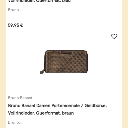
Vollrindleder, Querformat, blau
Bruno...
Regulärer Preis:
59,95 €
Bruno Banani
Bruno Banani Damen Portemonnaie / Geldbörse,
Vollrindleder, Querformat, braun
Bruno...