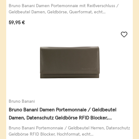
Querformat, echt Leder, black/white/red
Bruno Banani Damen Portemonnaie mit Reißverschluss /
Geldbeutel Damen, Geldbörse, Querformat, echt...
Regulärer Preis:
59,95 €
Bruno Banani
Bruno Banani Damen Portemonnaie / Geldbeutel
Damen, Datenschutz Geldbörse RFID Blocker,
Querformat, echt Leder, taupe
Bruno Banani Portemonnaie / Geldbeutel Herren, Datenschutz
Geldbörse RFID Blocker, Hochformat, echt...