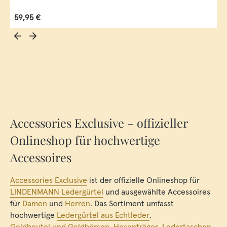
Regulärer Preis:
59,95 €
Accessories Exclusive – offizieller
Onlineshop für hochwertige
Accessoires
Accessories Exclusive
ist der offizielle Onlineshop für
LINDENMANN Ledergürtel
und ausgewählte Accessoires
für
Damen
und
Herren
. Das Sortiment umfasst
hochwertige
Ledergürtel aus Echtleder
,
Geldbeutel und Geldbörsen
,
Hosenträger
,
Ledertaschen
,