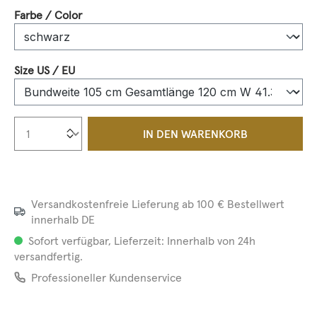
auswählen
Farbe / Color
auswählen
Size US / EU
Produkt Anzahl: Gib den gewünschten We
IN DEN WARENKORB
Versandkostenfreie Lieferung ab 100 € Bestellwert
innerhalb DE
Sofort verfügbar, Lieferzeit: Innerhalb von 24h
versandfertig.
Professioneller Kundenservice