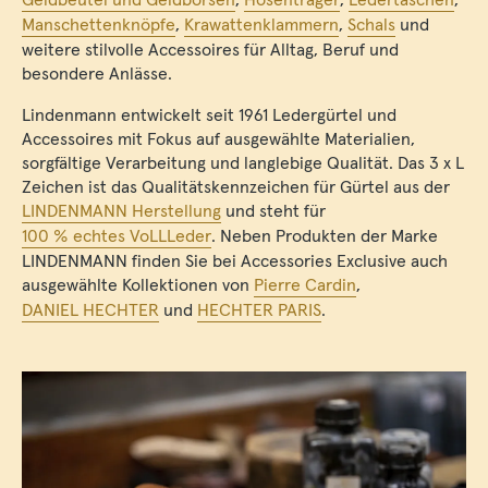
Manschettenknöpfe
,
Krawattenklammern
,
Schals
und
weitere stilvolle Accessoires für Alltag, Beruf und
besondere Anlässe.
Lindenmann entwickelt seit 1961 Ledergürtel und
Accessoires mit Fokus auf ausgewählte Materialien,
sorgfältige Verarbeitung und langlebige Qualität. Das 3 x L
Zeichen ist das Qualitätskennzeichen für Gürtel aus der
LINDENMANN Herstellung
und steht für
100 % echtes VoLLLeder
. Neben Produkten der Marke
LINDENMANN finden Sie bei Accessories Exclusive auch
ausgewählte Kollektionen von
Pierre Cardin
,
DANIEL HECHTER
und
HECHTER PARIS
.