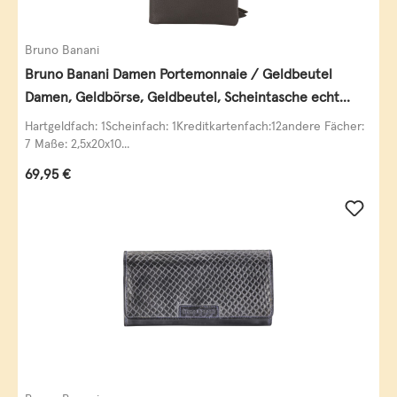
Bruno Banani
Bruno Banani Damen Portemonnaie / Geldbeutel
Damen, Geldbörse, Geldbeutel, Scheintasche echt
Leder
Hartgeldfach: 1Scheinfach: 1Kreditkartenfach:12andere Fächer:
7 Maße: 2,5x20x10...
Regulärer Preis:
69,95 €