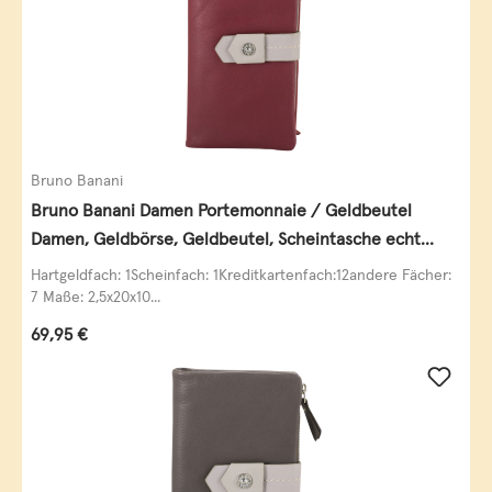
Bruno Banani
Bruno Banani Damen Portemonnaie / Geldbeutel
Damen, Geldbörse, Geldbeutel, Scheintasche echt
Leder
Hartgeldfach: 1Scheinfach: 1Kreditkartenfach:12andere Fächer:
7 Maße: 2,5x20x10...
Regulärer Preis:
69,95 €