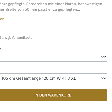
gänzt gepflegte Garderoben mit einer klaren, hochwertigen
ner Breite von 30 mm passt er zu gepflegten...
ßen
St. zzgl. Versandkosten
auswählen
r
auswählen
 Anzahl: Gib den gewünschten Wert ein 
IN DEN WARENKORB