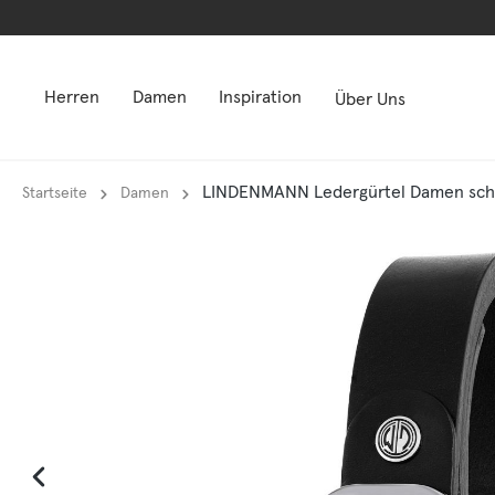
springen
springen
Zur Hauptnavigation springen
Zur Hauptnavigation springen
Herren
Damen
Inspiration
Über Uns
LINDENMANN Ledergürtel Damen schw
Startseite
Damen