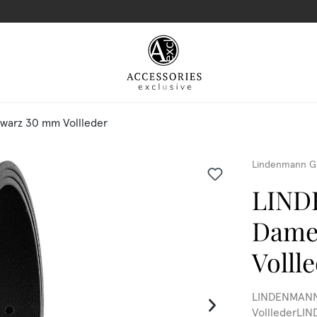
arz 30 mm Vollleder
Lindenmann G
LIND
Dame
Volll
LINDENMANN 
VolllederLI