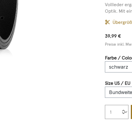
Vollleder er
Optik. Mit ei
Übergrö
39,99 €
Preise inkl. Mw
Farbe / Colo
Size US / EU
Produkt