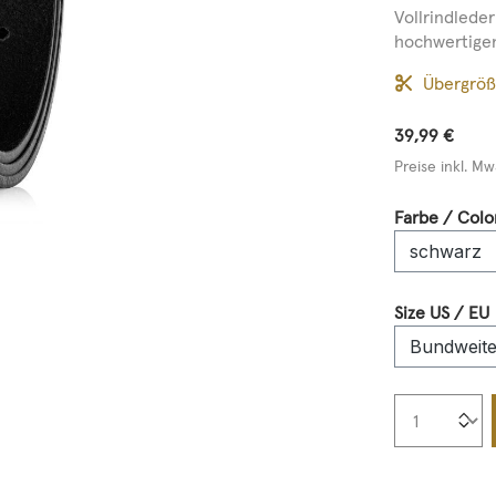
Vollrindlede
hochwertigen
Übergrö
39,99 €
Preise inkl. Mw
Farbe / Colo
Size US / EU
Produkt