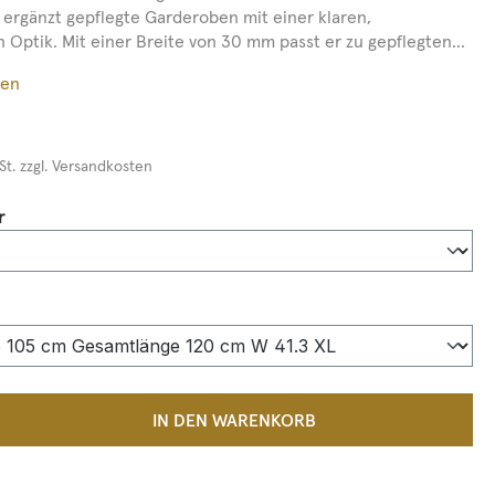
r ergänzt gepflegte Garderoben mit einer klaren,
 Optik. Mit einer Breite von 30 mm passt er zu gepflegten...
ßen
St. zzgl. Versandkosten
auswählen
r
auswählen
 Anzahl: Gib den gewünschten Wert ein 
IN DEN WARENKORB