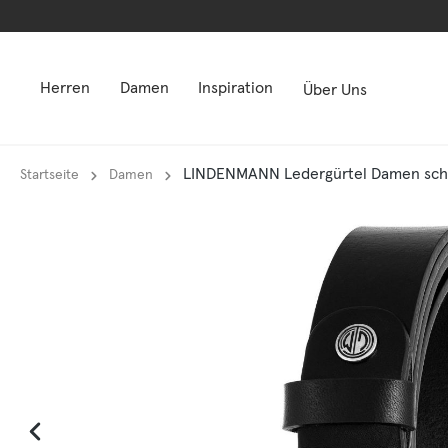
springen
springen
Zur Hauptnavigation springen
Zur Hauptnavigation springen
Herren
Damen
Inspiration
Über Uns
LINDENMANN Ledergürtel Damen schw
Startseite
Damen