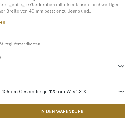
gänzt gepflegte Garderoben mit einer klaren, hochwertigen
ner Breite von 40 mm passt er zu Jeans und...
ßen
St. zzgl. Versandkosten
auswählen
r
auswählen
 Anzahl: Gib den gewünschten Wert ein 
IN DEN WARENKORB