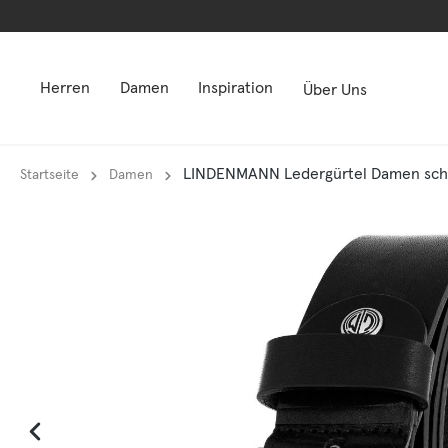
springen
springen
Zur Hauptnavigation springen
Zur Hauptnavigation springen
Herren
Damen
Inspiration
Über Uns
LINDENMANN Ledergürtel Damen schw
Startseite
Damen