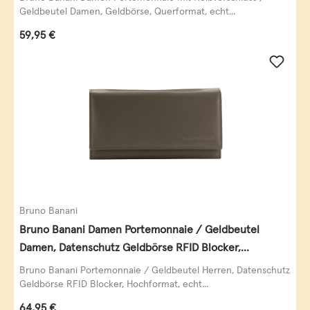
Geldbeutel Damen, Geldbörse, Querformat, echt...
Regulärer Preis:
59,95 €
Bruno Banani
Bruno Banani Damen Portemonnaie / Geldbeutel
Damen, Datenschutz Geldbörse RFID Blocker,
Querformat, echt Leder, taupe
Bruno Banani Portemonnaie / Geldbeutel Herren, Datenschutz
Geldbörse RFID Blocker, Hochformat, echt...
Regulärer Preis:
64,95 €