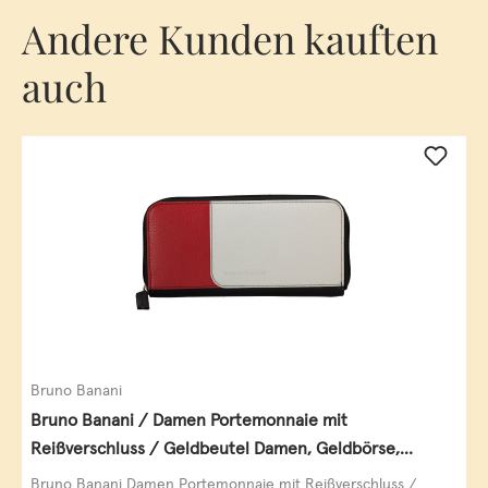
Andere Kunden kauften
auch
Bruno Banani
Bruno Banani / Damen Portemonnaie mit
Reißverschluss / Geldbeutel Damen, Geldbörse,
Querformat, echt Leder, black/white/red
Bruno Banani Damen Portemonnaie mit Reißverschluss /