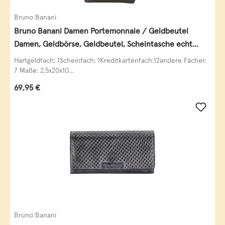
Bruno Banani
Bruno Banani Damen Portemonnaie / Geldbeutel
Damen, Geldbörse, Geldbeutel, Scheintasche echt
Leder
Hartgeldfach: 1Scheinfach: 1Kreditkartenfach:12andere Fächer:
7 Maße: 2,5x20x10...
Regulärer Preis:
69,95 €
Bruno Banani