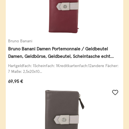
Bruno Banani
Bruno Banani Damen Portemonnaie / Geldbeutel
Damen, Geldbörse, Geldbeutel, Scheintasche echt
Leder
Hartgeldfach: 1Scheinfach: 1Kreditkartenfach:12andere Fächer:
7 Maße: 2,5x20x10...
Regulärer Preis:
69,95 €