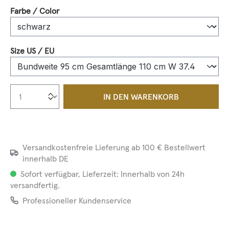
auswählen
Farbe / Color
auswählen
Size US / EU
Produkt Anzahl: Gib den gewünschten We
IN DEN WARENKORB
Versandkostenfreie Lieferung ab 100 € Bestellwert
innerhalb DE
Sofort verfügbar, Lieferzeit: Innerhalb von 24h
versandfertig.
Professioneller Kundenservice