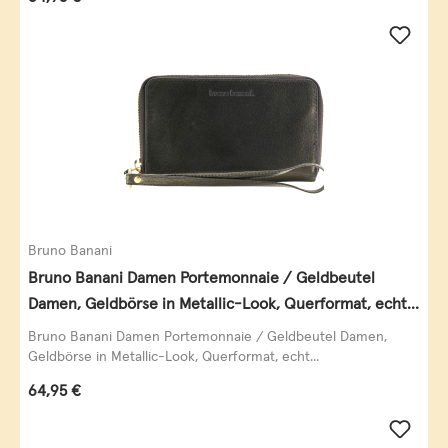
Bruno Banani
Bruno Banani Damen Portemonnaie / Geldbeutel
Damen, Geldbörse in Metallic-Look, Querformat, echt
Leder, schwarz-gold
Bruno Banani Damen Portemonnaie / Geldbeutel Damen,
Geldbörse in Metallic-Look, Querformat, echt...
Regulärer Preis:
64,95 €