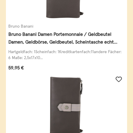
Bruno Banani
Bruno Banani Damen Portemonnaie / Geldbeutel
Damen, Geldbörse, Geldbeutel, Scheintasche echt
Leder
Hartgeldfach: 1Scheinfach: 1Kreditkartenfach:11andere Fächer:
6 Maße: 2,5x17x10...
Regulärer Preis:
59,95 €