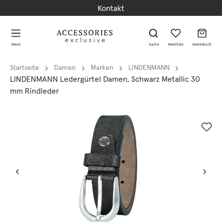
Kontakt
alt springen
alt springen
Menü
Suche
Merkliste
Warenkorb
Startseite
Damen
Marken
LINDENMANN
LINDENMANN Ledergürtel Damen, Schwarz Metallic 30
mm Rindleder