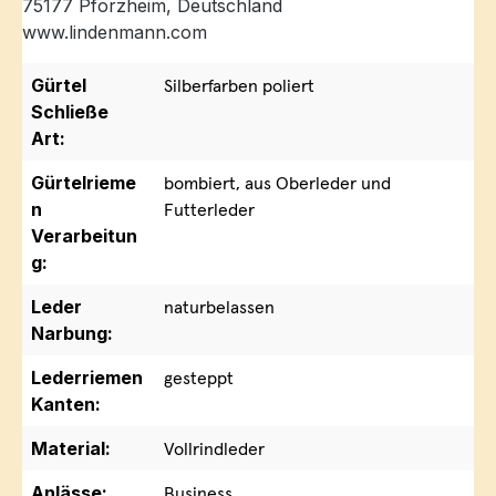
75177 Pforzheim, Deutschland
www.lindenmann.com
Gürtel
Silberfarben poliert
Schließe
Art:
Gürtelrieme
bombiert, aus Oberleder und
n
Futterleder
Verarbeitun
g:
Leder
naturbelassen
Narbung:
Lederriemen
gesteppt
Kanten:
Material:
Vollrindleder
Anlässe:
Business