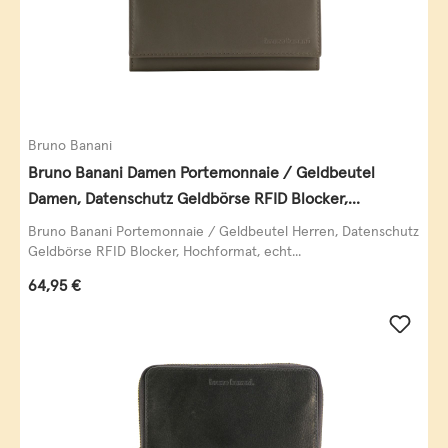
Bruno Banani
Bruno Banani Damen Portemonnaie / Geldbeutel
Damen, Datenschutz Geldbörse RFID Blocker,
Querformat, echt Leder, taupe
Bruno Banani Portemonnaie / Geldbeutel Herren, Datenschutz
Geldbörse RFID Blocker, Hochformat, echt...
Regulärer Preis:
64,95 €