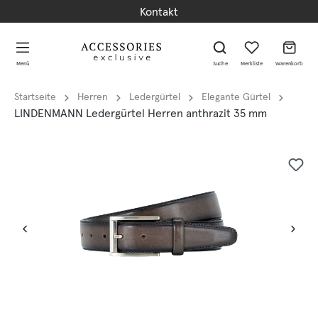
Kontakt
alt springen
alt springen
Menü
Suche
Merkliste
Warenkorb
Startseite
Herren
Ledergürtel
Elegante Gürtel
LINDENMANN Ledergürtel Herren anthrazit 35 mm