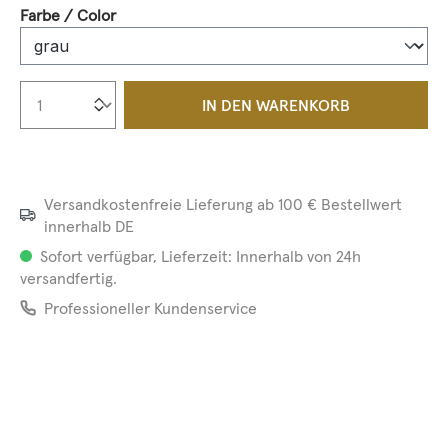
auswählen
Farbe / Color
Produkt Anzahl: Gib den gewünschten We
IN DEN WARENKORB
Versandkostenfreie Lieferung ab 100 € Bestellwert
innerhalb DE
Sofort verfügbar, Lieferzeit: Innerhalb von 24h
versandfertig.
Professioneller Kundenservice