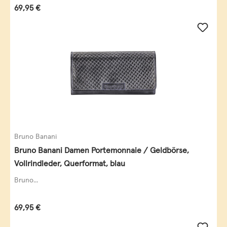
Regulärer Preis:
69,95 €
Bruno Banani
Bruno Banani Damen Portemonnaie / Geldbörse,
Vollrindleder, Querformat, blau
Bruno...
Regulärer Preis:
69,95 €