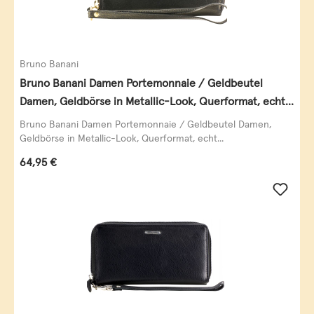
Bruno Banani
Bruno Banani Damen Portemonnaie / Geldbeutel
Damen, Geldbörse in Metallic-Look, Querformat, echt
Leder, schwarz-gold
Bruno Banani Damen Portemonnaie / Geldbeutel Damen,
Geldbörse in Metallic-Look, Querformat, echt...
Regulärer Preis:
64,95 €