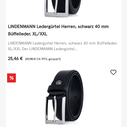
LINDENMANN Ledergürtel Herren, schwarz 40 mm
Büffelleder, XL/XXL
LINDENMANN Ledergürtel Herren, schwarz 40 mm Büffelleder,
XL/XXL Der LINDENMANN Ledergürtel...
Verkaufspreis:
25,46 €
Regulärer Preis:
29,95 €
(14.99% gespart)
Rabatt
%