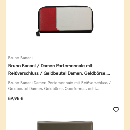
Bruno Banani
Bruno Banani / Damen Portemonnaie mit
Reißverschluss / Geldbeutel Damen, Geldbörse,
Querformat, echt Leder, black/white/red
Bruno Banani Damen Portemonnaie mit Reißverschluss /
Geldbeutel Damen, Geldbörse, Querformat, echt...
Regulärer Preis:
59,95 €