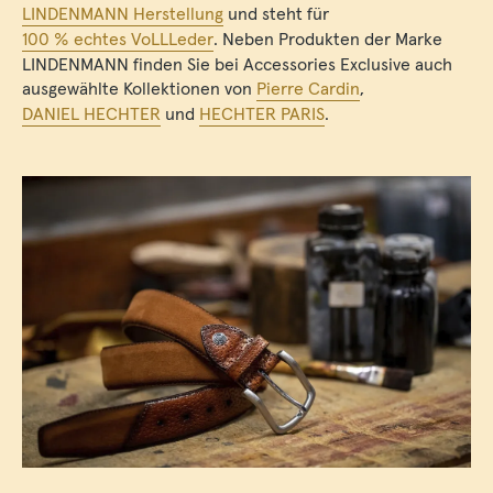
LINDENMANN Herstellung
und steht für
100 % echtes VoLLLeder
. Neben Produkten der Marke
LINDENMANN finden Sie bei Accessories Exclusive auch
ausgewählte Kollektionen von
Pierre Cardin
,
DANIEL HECHTER
und
HECHTER PARIS
.