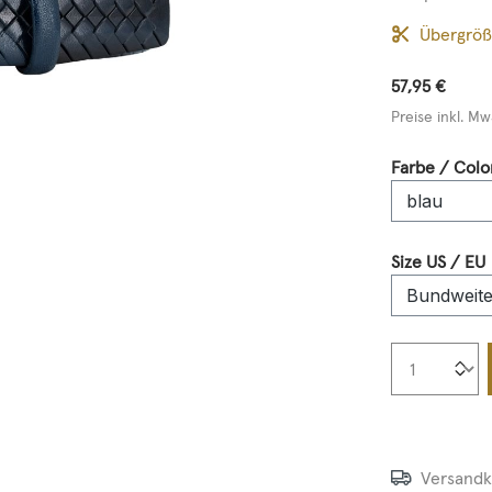
Übergrö
57,95 €
Preise inkl. Mw
Farbe / Colo
Size US / EU
Produkt
Versandk