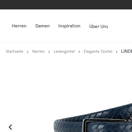
springen
springen
Zur Hauptnavigation springen
Zur Hauptnavigation springen
Herren
Damen
Inspiration
Über Uns
LIND
Startseite
Herren
Ledergürtel
Elegante Gürtel