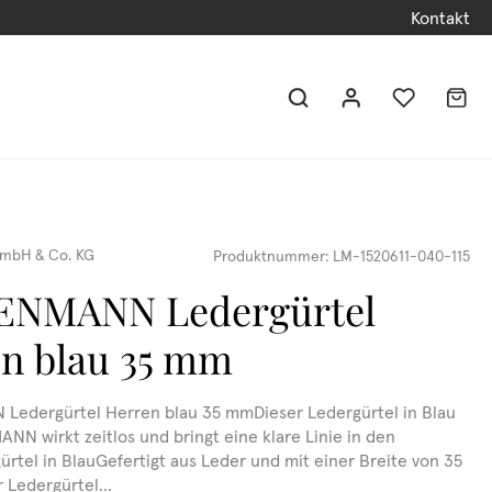
Kontakt
mbH & Co. KG
Produktnummer:
LM-1520611-040-115
ENMANN Ledergürtel
n blau 35 mm
Ledergürtel Herren blau 35 mmDieser Ledergürtel in Blau
NN wirkt zeitlos und bringt eine klare Linie in den
ürtel in BlauGefertigt aus Leder und mit einer Breite von 35
 Ledergürtel...