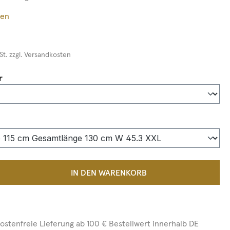
ßen
St. zzgl. Versandkosten
auswählen
r
auswählen
 Anzahl: Gib den gewünschten Wert ein 
IN DEN WARENKORB
ostenfreie Lieferung ab 100 € Bestellwert innerhalb DE