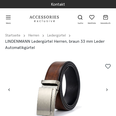
Kontakt
alt springen
alt springen
Menü
Suche
Merkliste
Warenkorb
Startseite
Herren
Ledergürtel
LINDENMANN Ledergürtel Herren, braun 33 mm Leder
Automatikgürtel