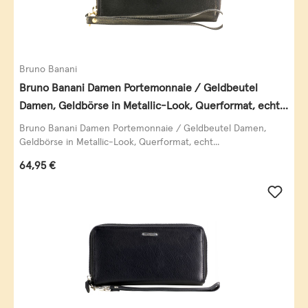
Bruno Banani
Bruno Banani Damen Portemonnaie / Geldbeutel
Damen, Geldbörse in Metallic-Look, Querformat, echt
Leder, schwarz-gold
Bruno Banani Damen Portemonnaie / Geldbeutel Damen,
Geldbörse in Metallic-Look, Querformat, echt...
Regulärer Preis:
64,95 €