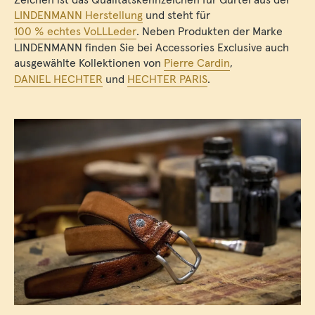
LINDENMANN Herstellung
und steht für
100 % echtes VoLLLeder
. Neben Produkten der Marke
LINDENMANN finden Sie bei Accessories Exclusive auch
ausgewählte Kollektionen von
Pierre Cardin
,
DANIEL HECHTER
und
HECHTER PARIS
.