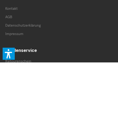
Kontakt
AGB
Datenschutzerklärung
Impressum
Kundenservice
Retourenschein
Retoure innerhalb DE
Retoure außerhalb DE
Service Booklet