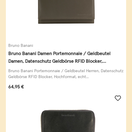
Bruno Banani
Bruno Banani Damen Portemonnaie / Geldbeutel
Damen, Datenschutz Geldbörse RFID Blocker,
Querformat, echt Leder, taupe
Bruno Banani Portemonnaie / Geldbeutel Herren, Datenschutz
Geldbörse RFID Blocker, Hochformat, echt...
Regulärer Preis:
64,95 €