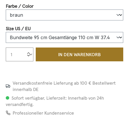
auswählen
Farbe / Color
auswählen
Size US / EU
Produkt Anzahl: Gib den gewünschten We
IN DEN WARENKORB
Versandkostenfreie Lieferung ab 100 € Bestellwert
innerhalb DE
Sofort verfügbar, Lieferzeit: Innerhalb von 24h
versandfertig.
Professioneller Kundenservice