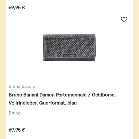
Regulärer Preis:
69,95 €
Bruno Banani
Bruno Banani Damen Portemonnaie / Geldbörse,
Vollrindleder, Querformat, blau
Bruno...
Regulärer Preis:
69,95 €