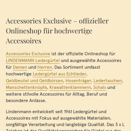
Accessories Exclusive – offizieller
Onlineshop für hochwertige
Accessoires
Accessories Exclusive
ist der offizielle Onlineshop für
LINDENMANN Ledergürtel
und ausgewählte Accessoires
für
Damen
und
Herren
. Das Sortiment umfasst
hochwertige
Ledergürtel aus Echtleder
,
Geldbeutel und Geldbörsen
,
Hosenträger
,
Ledertaschen
,
Manschettenknöpfe
,
Krawattenklammern
,
Schals
und
weitere stilvolle Accessoires für Alltag, Beruf und
besondere Anlässe.
Lindenmann entwickelt seit 1961 Ledergürtel und
Accessoires mit Fokus auf ausgewählte Materialien,
sorgfältige Verarbeitung und langlebige Qualität. Das 3 x L
Zeichen ist das Qualitätskennzeichen für Gürtel aus der