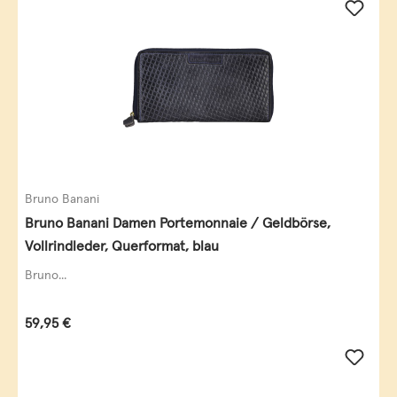
Bruno Banani
Bruno Banani Damen Portemonnaie / Geldbörse,
Vollrindleder, Querformat, blau
Bruno...
Regulärer Preis:
59,95 €