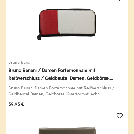
Bruno Banani
Bruno Banani / Damen Portemonnaie mit
Reißverschluss / Geldbeutel Damen, Geldbörse,
Querformat, echt Leder, black/white/red
Bruno Banani Damen Portemonnaie mit Reißverschluss /
Geldbeutel Damen, Geldbörse, Querformat, echt...
Regulärer Preis:
59,95 €