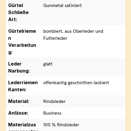
Gürtel
Gunmetal satiniert
Schließe
Art:
Gürtelrieme
bombiert, aus Oberleder und
n
Futterleder
Verarbeitun
g:
Leder
glatt
Narbung:
Lederriemen
offenkantig geschnitten lackiert
Kanten:
Material:
Rindsleder
Anlässe:
Business
Materialzus
100 % Rindsleder