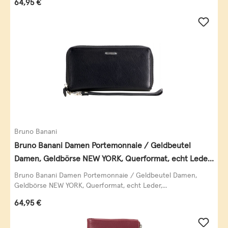
Regulärer Preis:
64,95 €
Bruno Banani
Bruno Banani Damen Portemonnaie / Geldbeutel
Damen, Geldbörse NEW YORK, Querformat, echt Leder,
schwarz
Bruno Banani Damen Portemonnaie / Geldbeutel Damen,
Geldbörse NEW YORK, Querformat, echt Leder,...
Regulärer Preis:
64,95 €