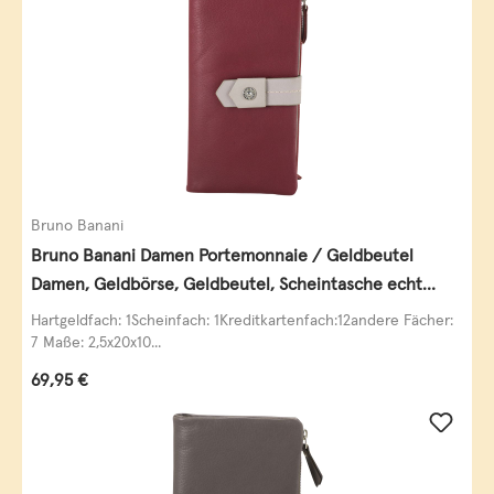
Bruno Banani
Bruno Banani Damen Portemonnaie / Geldbeutel
Damen, Geldbörse, Geldbeutel, Scheintasche echt
Leder
Hartgeldfach: 1Scheinfach: 1Kreditkartenfach:12andere Fächer:
7 Maße: 2,5x20x10...
Regulärer Preis:
69,95 €