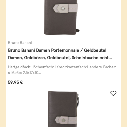
Bruno Banani
Bruno Banani Damen Portemonnaie / Geldbeutel
Damen, Geldbörse, Geldbeutel, Scheintasche echt
Leder
Hartgeldfach: 1Scheinfach: 1Kreditkartenfach:11andere Fächer:
6 Maße: 2,5x17x10...
Regulärer Preis:
59,95 €