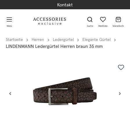
Kontakt
alt springen
alt springen
Menü
Suche
Merkliste
Warenkorb
Startseite
Herren
Ledergürtel
Elegante Gürtel
LINDENMANN Ledergürtel Herren braun 35 mm