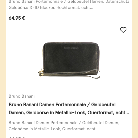
Bruno Banani Portemonnaie / Geldbeutel Herren, Datenschutz
Geldbörse RFID Blocker, Hochformat, echt...
Regulärer Preis:
64,95 €
Bruno Banani
Bruno Banani Damen Portemonnaie / Geldbeutel
Damen, Geldbörse in Metallic-Look, Querformat, echt
Leder, schwarz-gold
Bruno Banani Damen Portemonnaie / Geldbeutel Damen,
Geldbörse in Metallic-Look, Querformat, echt...