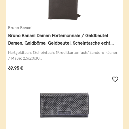
Bruno Banani
Bruno Banani Damen Portemonnaie / Geldbeutel
Damen, Geldbörse, Geldbeutel, Scheintasche echt
Leder
Hartgeldfach: 1Scheinfach: 1Kreditkartenfach:12andere Fächer:
7 Maße: 2,5x20x10...
Regulärer Preis:
69,95 €