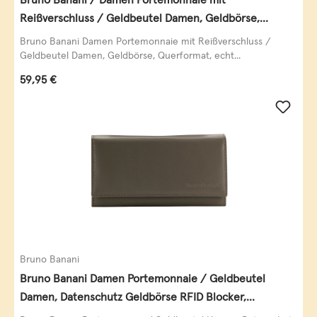
Reißverschluss / Geldbeutel Damen, Geldbörse,
Querformat, echt Leder, black/white/red
Bruno Banani Damen Portemonnaie mit Reißverschluss /
Geldbeutel Damen, Geldbörse, Querformat, echt...
Regulärer Preis:
59,95 €
Bruno Banani
Bruno Banani Damen Portemonnaie / Geldbeutel
Damen, Datenschutz Geldbörse RFID Blocker,
Querformat, echt Leder, taupe