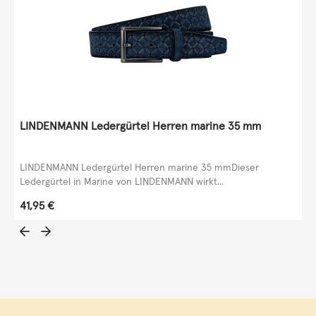
LINDENMANN Ledergürtel Herren marine 35 mm
LINDENMANN Ledergürtel Herren marine 35 mmDieser
Ledergürtel in Marine von LINDENMANN wirkt...
Regulärer Preis:
41,95 €