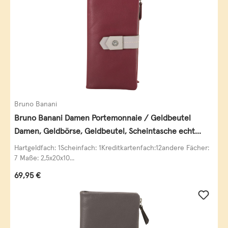
Bruno Banani
Bruno Banani Damen Portemonnaie / Geldbeutel
Damen, Geldbörse, Geldbeutel, Scheintasche echt
Leder
Hartgeldfach: 1Scheinfach: 1Kreditkartenfach:12andere Fächer:
7 Maße: 2,5x20x10...
Regulärer Preis:
69,95 €