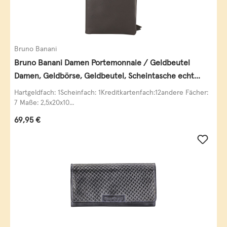
Bruno Banani
Bruno Banani Damen Portemonnaie / Geldbeutel
Damen, Geldbörse, Geldbeutel, Scheintasche echt
Leder
Hartgeldfach: 1Scheinfach: 1Kreditkartenfach:12andere Fächer:
7 Maße: 2,5x20x10...
Regulärer Preis:
69,95 €