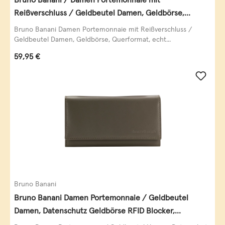
Reißverschluss / Geldbeutel Damen, Geldbörse,
Querformat, echt Leder, black/white/red
Bruno Banani Damen Portemonnaie mit Reißverschluss /
Geldbeutel Damen, Geldbörse, Querformat, echt...
Regulärer Preis:
59,95 €
Bruno Banani
Bruno Banani Damen Portemonnaie / Geldbeutel
Damen, Datenschutz Geldbörse RFID Blocker,
Querformat, echt Leder, taupe