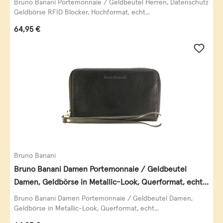
Bruno Banani Portemonnaie / Geldbeutel Herren, Datenschutz
Geldbörse RFID Blocker, Hochformat, echt...
Regulärer Preis:
64,95 €
Bruno Banani
Bruno Banani Damen Portemonnaie / Geldbeutel
Damen, Geldbörse in Metallic-Look, Querformat, echt
Leder, schwarz-gold
Bruno Banani Damen Portemonnaie / Geldbeutel Damen,
Geldbörse in Metallic-Look, Querformat, echt...