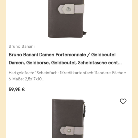
Bruno Banani
Bruno Banani Damen Portemonnaie / Geldbeutel
Damen, Geldbörse, Geldbeutel, Scheintasche echt
Leder
Hartgeldfach: 1Scheinfach: 1Kreditkartenfach:11andere Fächer:
6 Maße: 2,5x17x10...
Regulärer Preis:
59,95 €