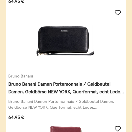
Regulärer Preis:
64,95 €
Bruno Banani
Bruno Banani Damen Portemonnaie / Geldbeutel
Damen, Geldbörse NEW YORK, Querformat, echt Leder,
schwarz
Bruno Banani Damen Portemonnaie / Geldbeutel Damen,
Geldbörse NEW YORK, Querformat, echt Leder,...
Regulärer Preis:
64,95 €