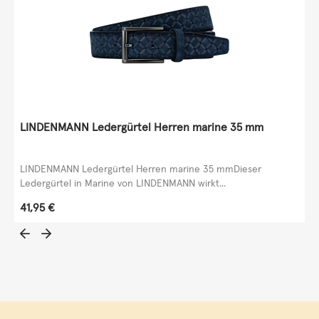
LINDENMANN Ledergürtel Herren marine 35 mm
LINDENMANN Ledergürtel Herren marine 35 mmDieser
Ledergürtel in Marine von LINDENMANN wirkt...
Regulärer Preis:
41,95 €