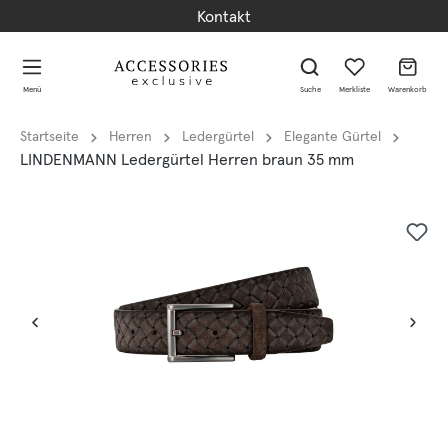
Kontakt
alt springen
alt springen
Menü
Suche
Merkliste
Warenkorb
Startseite
Herren
Ledergürtel
Elegante Gürtel
LINDENMANN Ledergürtel Herren braun 35 mm