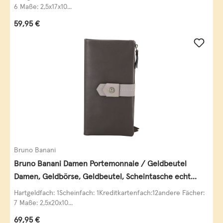
6 Maße: 2,5x17x10...
Regulärer Preis:
59,95 €
Bruno Banani
Bruno Banani Damen Portemonnaie / Geldbeutel
Damen, Geldbörse, Geldbeutel, Scheintasche echt
Leder
Hartgeldfach: 1Scheinfach: 1Kreditkartenfach:12andere Fächer:
7 Maße: 2,5x20x10...
Regulärer Preis:
69,95 €