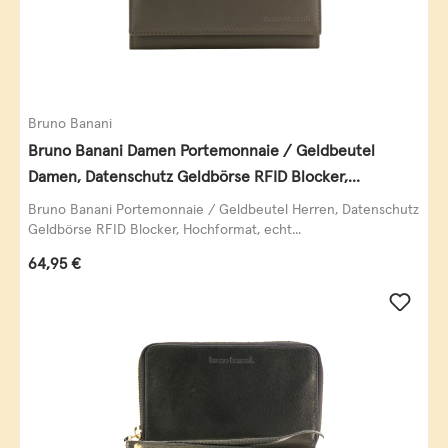
Bruno Banani
Bruno Banani Damen Portemonnaie / Geldbeutel
Damen, Datenschutz Geldbörse RFID Blocker,
Querformat, echt Leder, taupe
Bruno Banani Portemonnaie / Geldbeutel Herren, Datenschutz
Geldbörse RFID Blocker, Hochformat, echt...
Regulärer Preis:
64,95 €