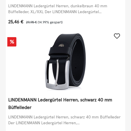
LINDENMANN Ledergürtel Herren, dunkelbraun 40 mm
Büffelleder, XL/XXL Der LINDENMANN Ledergürtel...
Verkaufspreis:
25,46 €
Regulärer Preis:
29,95 €
(14.99% gespart)
Rabatt
%
LINDENMANN Ledergürtel Herren, schwarz 40 mm
Büffelleder
LINDENMANN Ledergürtel Herren, schwarz 40 mm Büffelleder
Der LINDENMANN Ledergürtel Herren,...