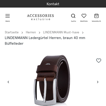
Kontakt
alt springen
alt springen
Menü
Suche
Merkliste
Warenkorb
Startseite
Herren
LINDENMANN Must-have
LINDENMANN Ledergürtel Herren, braun 40 mm
Büffelleder