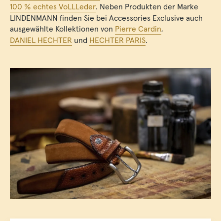
100 % echtes VoLLLeder
. Neben Produkten der Marke
LINDENMANN finden Sie bei Accessories Exclusive auch
ausgewählte Kollektionen von
Pierre Cardin
,
DANIEL HECHTER
und
HECHTER PARIS
.