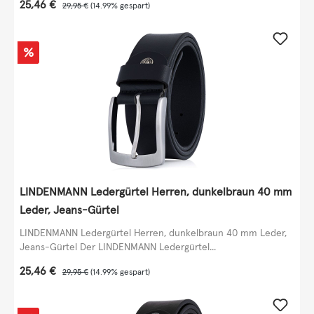
Verkaufspreis:
25,46 €
Regulärer Preis:
29,95 €
(14.99% gespart)
Rabatt
%
LINDENMANN Ledergürtel Herren, dunkelbraun 40 mm
Leder, Jeans-Gürtel
LINDENMANN Ledergürtel Herren, dunkelbraun 40 mm Leder,
Jeans-Gürtel Der LINDENMANN Ledergürtel...
Verkaufspreis:
25,46 €
Regulärer Preis:
29,95 €
(14.99% gespart)