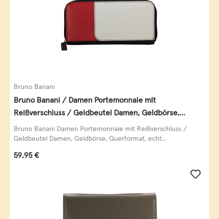
Bruno Banani
Bruno Banani / Damen Portemonnaie mit
Reißverschluss / Geldbeutel Damen, Geldbörse,
Querformat, echt Leder, black/white/red
Bruno Banani Damen Portemonnaie mit Reißverschluss /
Geldbeutel Damen, Geldbörse, Querformat, echt...
Regulärer Preis:
59,95 €