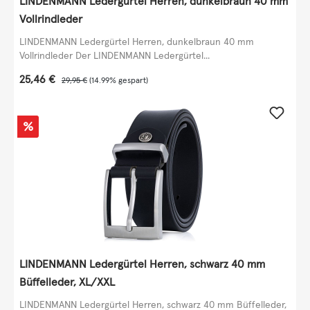
LINDENMANN Ledergürtel Herren, dunkelbraun 40 mm
Vollrindleder
LINDENMANN Ledergürtel Herren, dunkelbraun 40 mm
Vollrindleder Der LINDENMANN Ledergürtel...
Verkaufspreis:
25,46 €
Regulärer Preis:
29,95 €
(14.99% gespart)
Rabatt
%
LINDENMANN Ledergürtel Herren, schwarz 40 mm
Büffelleder, XL/XXL
LINDENMANN Ledergürtel Herren, schwarz 40 mm Büffelleder,