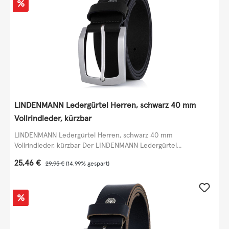
Rabatt
%
LINDENMANN Ledergürtel Herren, schwarz 40 mm
Vollrindleder, kürzbar
LINDENMANN Ledergürtel Herren, schwarz 40 mm
Vollrindleder, kürzbar Der LINDENMANN Ledergürtel...
Verkaufspreis:
25,46 €
Regulärer Preis:
29,95 €
(14.99% gespart)
Rabatt
%